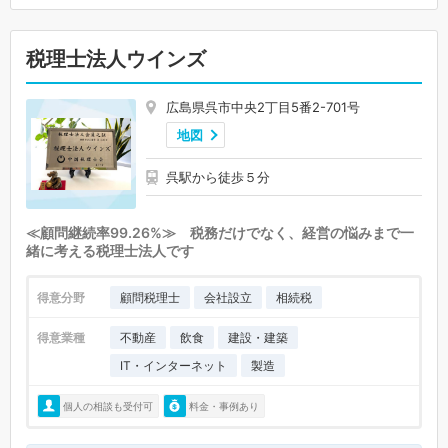
税理士法人ウインズ
広島県呉市中央2丁目5番2-701号
地図
呉駅から徒歩５分
≪顧問継続率99.26%≫ 税務だけでなく、経営の悩みまで一
緒に考える税理士法人です
得意分野
顧問税理士
会社設立
相続税
得意業種
不動産
飲食
建設・建築
IT・インターネット
製造
個人の相談も受付可
料金・事例あり