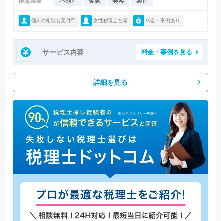
得意業種
不動産
金融
美容
製造
個人の相談も受付可
女性税理士在籍
料金・事例あり
サービス内容
料金・事例を見る
詳細を見る