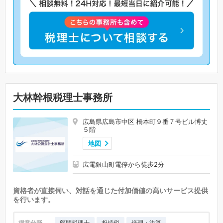
大林幹根税理士事務所
広島県広島市中区 橋本町９番７号ビル博丈
５階
地図
広電銀山町電停から徒歩2分
資格者が直接伺い、対話を通じた付加価値の高いサービス提供
を行います。
得意分野
顧問税理士
相続税
経理・決算