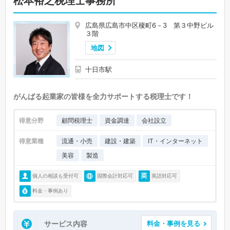
松本裕之税理士事務所
広島県広島市中区榎町6－3 第３中野ビル
３階
地図
十日市駅
がんばる起業家の皆様を全力サポートする税理士です！
得意分野
顧問税理士
資金調達
会社設立
得意業種
流通・小売
建設・建築
IT・インターネット
美容
製造
個人の相談も受付可
国際会計対応可
英語対応可
料金・事例あり
サービス内容
料金・事例を見る