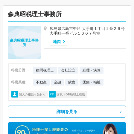
森典昭税理士事務所
広島県広島市中区 大手町１丁目１番２６号
大手町一番ビル１００７号室
森典昭税理士事務
地図
所
得意分野
顧問税理士
会社設立
経理・決算
得意業種
不動産
金融
飲食
医療・福祉
個人の相談も受付可
国税庁OB税理士在籍
詳細を見る