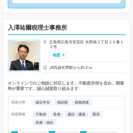
入澤祐爾税理士事務所
広島県広島市安芸区 矢野南３丁目２５番１
２号
地図
JR呉線矢野駅から約２㎞
オンラインでのご相談に対応します。不動産所得を含め、開業
時が重要です。誠心誠意取り組みます
得意分野
確定申告
相続税
税務調査
得意業種
不動産
飲食
建設・建築
製造
医療・福祉