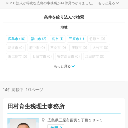
ＮＰＯ法人が得意な広島の事務所が14件見つかりました。
...
もっと見る
条件を絞り込んで検索
地域
広島市 (10)
福山市 (2)
呉市 (1)
三原市 (1)
竹原市 (0)
尾道市 (0)
府中市 (0)
三次市 (0)
庄原市 (0)
大竹市 (0)
東広島市 (0)
廿日市市 (0)
安芸高田市 (0)
江田島市 (0)
府中町 (0)
海田町 (0)
熊野町 (0)
坂町 (0)
安芸太田町 (0)
もっと見る
北広島町 (0)
大崎上島町 (0)
世羅町 (0)
神石高原町 (0)
14
件掲載中 1/1ページ
田村育生税理士事務所
広島県三原市皆実１丁目１０－５