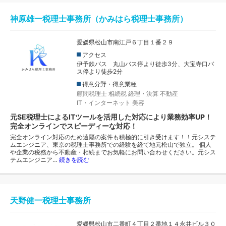
神原雄一税理士事務所（かみはら税理士事務所）
愛媛県松山市南江戸６丁目１番２９
アクセス
伊予鉄バス 丸山バス停より徒歩3分、大宝寺口バ
ス停より徒歩2分
得意分野・得意業種
顧問税理士
相続税
経理・決算
不動産
IT・インターネット
美容
元SE税理士によるITツールを活用した対応により業務効率UP！
完全オンラインでスピーディーな対応！
完全オンライン対応のため遠隔の案件も積極的に引き受けます！！元システ
ムエンジニア、東京の税理士事務所での経験を経て地元松山で独立。 個人
や企業の税務から不動産・相続までお気軽にお問い合わせください。元シス
テムエンジニア…
続きを読む
天野健一税理士事務所
愛媛県松山市二番町４丁目２番地１４永井ビル３０