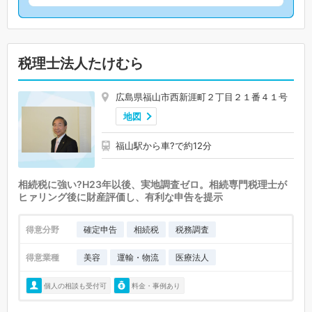
税理士法人たけむら
広島県福山市西新涯町２丁目２１番４１号
地図
福山駅から車?で約12分
相続税に強い?H23年以後、実地調査ゼロ。相続専門税理士が
ヒァリング後に財産評価し、有利な申告を提示
得意分野
確定申告
相続税
税務調査
得意業種
美容
運輸・物流
医療法人
個人の相談も受付可
料金・事例あり