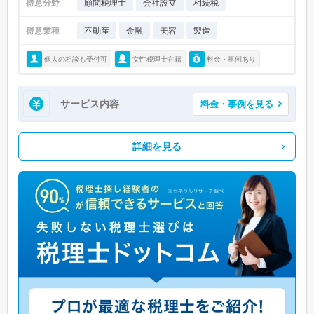
得意分野
顧問税理士
会社設立
相続税
得意業種
不動産
金融
美容
製造
個人の相談も受付可
女性税理士在籍
料金・事例あり
サービス内容
料金・事例を見る
詳細を見る