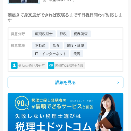
朝起きて身支度ができれば夜寝るまで平日祝日問わず対応しま
す
得意分野
顧問税理士
節税
税務調査
得意業種
不動産
飲食
建設・建築
IT・インターネット
美容
個人の相談も受付可
国税庁OB税理士在籍
詳細を見る