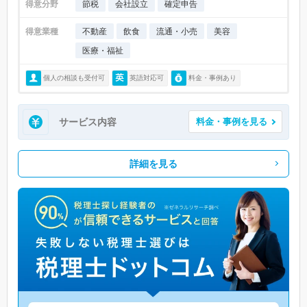
得意分野
節税
会社設立
確定申告
得意業種
不動産
飲食
流通・小売
美容
医療・福祉
個人の相談も受付可
英語対応可
料金・事例あり
サービス内容
料金・事例を見る
詳細を見る