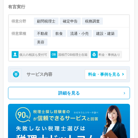
有言実行
得意分野
顧問税理士
確定申告
税務調査
得意業種
不動産
飲食
流通・小売
建設・建築
美容
個人の相談も受付可
国税庁OB税理士在籍
料金・事例あり
サービス内容
料金・事例を見る
詳細を見る