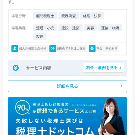
す。
得意分野
顧問税理士
税務調査
経理・決算
得意業種
流通・小売
建設・建築
美容
運輸・物流
製造
個人の相談も受付可
国税庁OB税理士在籍
料金・事例あり
サービス内容
料金・事例を見る
詳細を見る