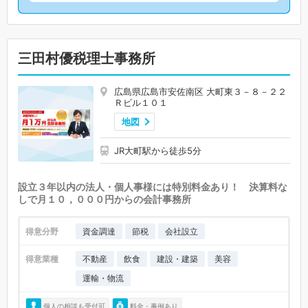
三田村優税理士事務所
広島県広島市安佐南区 大町東３－８－２２
Ｒビル１０１
地図
JR大町駅から徒歩5分
設立３年以内の法人・個人事様には特別料金あり！ 決算料な
しで月１０，０００円からの会計事務所
得意分野
資金調達
節税
会社設立
得意業種
不動産
飲食
建設・建築
美容
運輸・物流
個人の相談も受付可
料金・事例あり