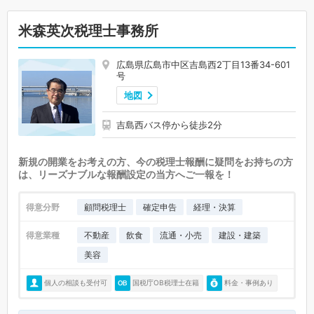
米森英次税理士事務所
広島県広島市中区吉島西2丁目13番34-601
号
地図
吉島西バス停から徒歩2分
新規の開業をお考えの方、今の税理士報酬に疑問をお持ちの方
は、リーズナブルな報酬設定の当方へご一報を！
得意分野
顧問税理士
確定申告
経理・決算
得意業種
不動産
飲食
流通・小売
建設・建築
美容
個人の相談も受付可
国税庁OB税理士在籍
料金・事例あり