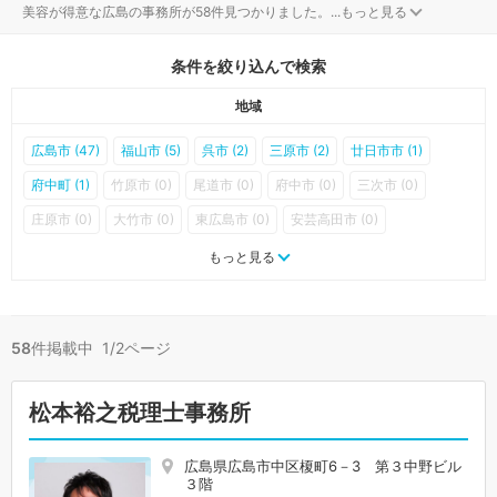
美容が得意な広島の事務所が58件見つかりました。
...
もっと見る
条件を絞り込んで検索
地域
広島市 (47)
福山市 (5)
呉市 (2)
三原市 (2)
廿日市市 (1)
府中町 (1)
竹原市 (0)
尾道市 (0)
府中市 (0)
三次市 (0)
庄原市 (0)
大竹市 (0)
東広島市 (0)
安芸高田市 (0)
江田島市 (0)
海田町 (0)
熊野町 (0)
坂町 (0)
安芸太田町 (0)
もっと見る
北広島町 (0)
大崎上島町 (0)
世羅町 (0)
神石高原町 (0)
58
件掲載中 1/2ページ
松本裕之税理士事務所
広島県広島市中区榎町6－3 第３中野ビル
３階