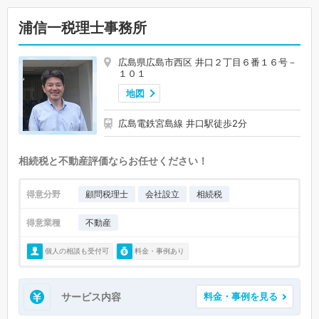
浦信一税理士事務所
広島県広島市西区 井口２丁目６番１６号－
１０１
地図
広島電鉄宮島線 井口駅徒歩2分
相続税と不動産評価ならお任せください！
得意分野
顧問税理士
会社設立
相続税
得意業種
不動産
個人の相談も受付可
料金・事例あり
サービス内容
料金・事例を見る