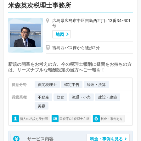
米森英次税理士事務所
広島県広島市中区吉島西2丁目13番34-601
号
地図
吉島西バス停から徒歩2分
新規の開業をお考えの方、今の税理士報酬に疑問をお持ちの方
は、リーズナブルな報酬設定の当方へご一報を！
得意分野
顧問税理士
確定申告
経理・決算
得意業種
不動産
飲食
流通・小売
建設・建築
美容
個人の相談も受付可
国税庁OB税理士在籍
料金・事例あり
サービス内容
料金・事例を見る