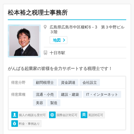
松本裕之税理士事務所
広島県広島市中区榎町6－3 第３中野ビル
３階
地図
十日市駅
がんばる起業家の皆様を全力サポートする税理士です！
得意分野
顧問税理士
資金調達
会社設立
得意業種
流通・小売
建設・建築
IT・インターネット
美容
製造
個人の相談も受付可
国際会計対応可
英語対応可
料金・事例あり