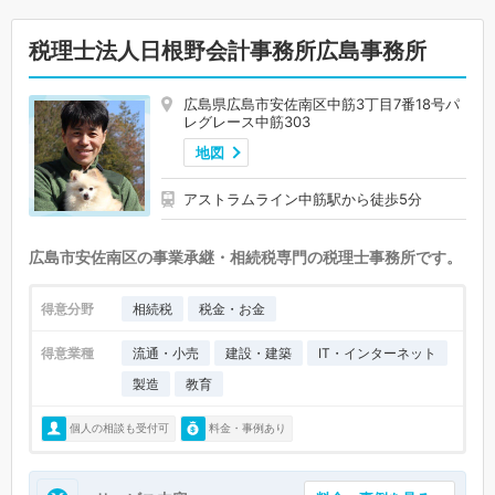
税理士法人日根野会計事務所広島事務所
広島県広島市安佐南区中筋3丁目7番18号パ
レグレース中筋303
地図
アストラムライン中筋駅から徒歩5分
広島市安佐南区の事業承継・相続税専門の税理士事務所です。
得意分野
相続税
税金・お金
得意業種
流通・小売
建設・建築
IT・インターネット
製造
教育
個人の相談も受付可
料金・事例あり