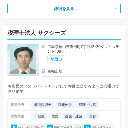
詳細を見る
税理士法人 サクシーズ
広島県福山市春日町7丁目12-20グレイスラ
ンド108
地図
東福山駅
お客様のベストパートナーとしてお役に立てるように心掛けて
おります
得意分野
顧問税理士
確定申告
経理・決算
得意業種
不動産
飲食
建設・建築
美容
個人の相談も受付可
国税庁OB税理士在籍
料金・事例あり