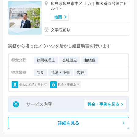
広島県広島市中区 上八丁堀８番５号酒井ビ
ル４Ｆ
地図
女学院前駅
実務から培ったノウハウを活かし経営助言を行います
得意分野
顧問税理士
会社設立
相続税
得意業種
飲食
流通・小売
製造
個人の相談も受付可
料金・事例あり
サービス内容
料金・事例を見る
詳細を見る