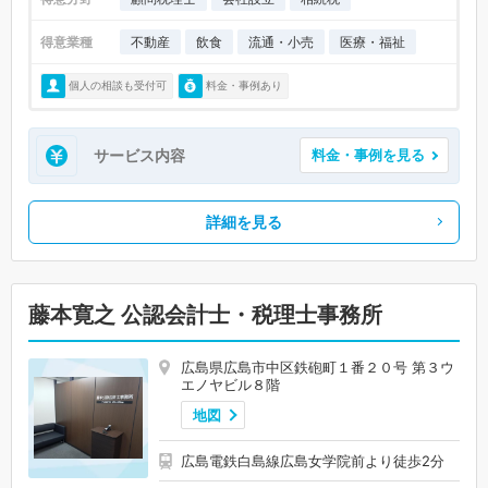
得意業種
不動産
飲食
流通・小売
医療・福祉
個人の相談も受付可
料金・事例あり
サービス内容
料金・事例を見る
詳細を見る
藤本寛之 公認会計士・税理士事務所
広島県広島市中区鉄砲町１番２０号 第３ウ
エノヤビル８階
地図
広島電鉄白島線広島女学院前より徒歩2分