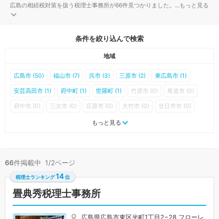
広島の相続税対策を扱う税理士事務所が66件見つかりました。
...
もっと見る
条件を絞り込んで検索
地域
広島市 (50)
福山市 (7)
呉市 (3)
三原市 (2)
東広島市 (1)
安芸高田市 (1)
府中町 (1)
世羅町 (1)
竹原市 (0)
尾道市 (0)
府中市 (0)
三次市 (0)
庄原市 (0)
大竹市 (0)
廿日市市 (0)
江田島市 (0)
海田町 (0)
熊野町 (0)
坂町 (0)
安芸太田町 (0)
もっと見る
北広島町 (0)
大崎上島町 (0)
神石高原町 (0)
66
件掲載中 1/2ページ
14
税理士ランキング
位
畳典秀税理士事務所
広島県広島市東区光町1丁目2−28 フローレ