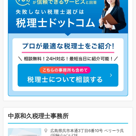
中原和久税理士事務所
広島県呉市本通3丁目6番10号 ペリーラ呉
(旧秋山ビル)2F