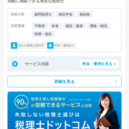
気軽に相談できる身近な税理士
得意分野
顧問税理士
確定申告
相続税
得意業種
不動産
飲食
建設・建築
運輸・物流
医療・福祉
個人の相談も受付可
料金・事例あり
サービス内容
料金・事例を見る
詳細を見る