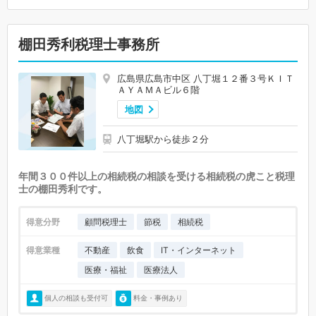
棚田秀利税理士事務所
広島県広島市中区 八丁堀１２番３号ＫＩＴ
ＡＹＡＭＡビル６階
地図
八丁堀駅から徒歩２分
年間３００件以上の相続税の相談を受ける相続税の虎こと税理
士の棚田秀利です。
得意分野
顧問税理士
節税
相続税
得意業種
不動産
飲食
IT・インターネット
医療・福祉
医療法人
個人の相談も受付可
料金・事例あり