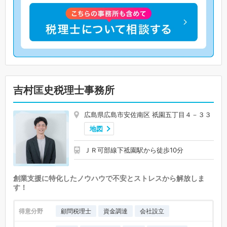
吉村匡史税理士事務所
広島県広島市安佐南区 祇園五丁目４－３３
地図
ＪＲ可部線下祗園駅から徒歩10分
創業支援に特化したノウハウで不安とストレスから解放しま
す！
得意分野
顧問税理士
資金調達
会社設立