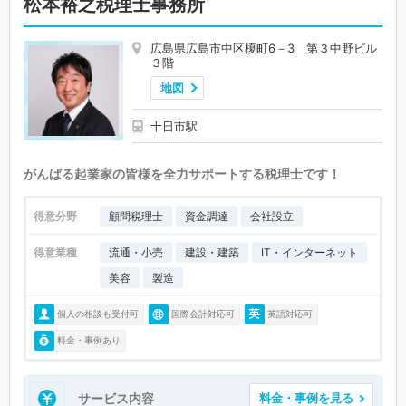
松本裕之税理士事務所
広島県広島市中区榎町6－3 第３中野ビル
３階
地図
十日市駅
がんばる起業家の皆様を全力サポートする税理士です！
得意分野
顧問税理士
資金調達
会社設立
得意業種
流通・小売
建設・建築
IT・インターネット
美容
製造
個人の相談も受付可
国際会計対応可
英語対応可
料金・事例あり
サービス内容
料金・事例を見る