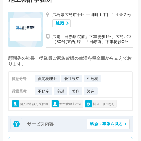
広島県広島市中区 千田町１丁目１４番２号
地図
広電「日赤病院前」下車徒歩1分、広島バス
（50号(東西)線）「日赤前」下車徒歩0分
顧問先の社長・従業員ご家族皆様の生活を税金面から支えてお
ります。
得意分野
顧問税理士
会社設立
相続税
得意業種
不動産
金融
美容
製造
個人の相談も受付可
女性税理士在籍
料金・事例あり
サービス内容
料金・事例を見る