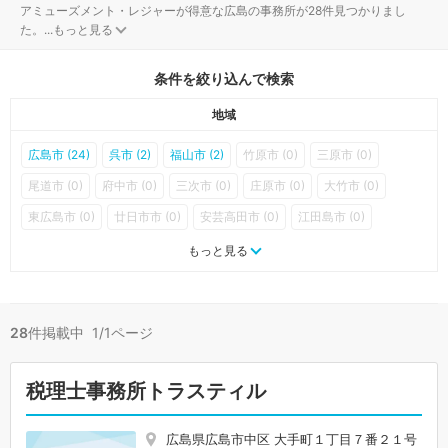
アミューズメント・レジャーが得意な広島の事務所が28件見つかりまし
た。
...
もっと見る
条件を絞り込んで検索
地域
広島市 (24)
呉市 (2)
福山市 (2)
竹原市 (0)
三原市 (0)
尾道市 (0)
府中市 (0)
三次市 (0)
庄原市 (0)
大竹市 (0)
東広島市 (0)
廿日市市 (0)
安芸高田市 (0)
江田島市 (0)
府中町 (0)
海田町 (0)
熊野町 (0)
坂町 (0)
安芸太田町 (0)
もっと見る
北広島町 (0)
大崎上島町 (0)
世羅町 (0)
神石高原町 (0)
28
件掲載中 1/1ページ
税理士事務所トラスティル
広島県広島市中区 大手町１丁目７番２１号