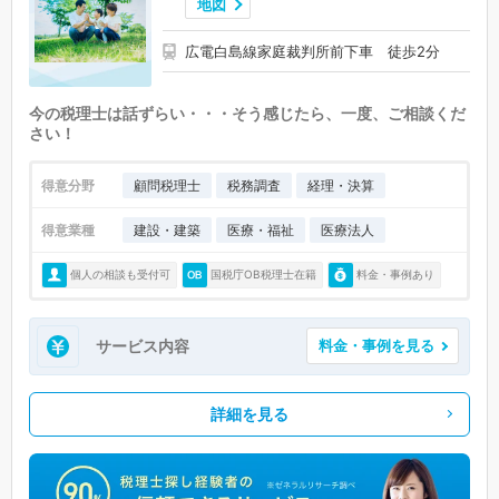
地図
広電白島線家庭裁判所前下車 徒歩2分
今の税理士は話ずらい・・・そう感じたら、一度、ご相談くだ
さい！
得意分野
顧問税理士
税務調査
経理・決算
得意業種
建設・建築
医療・福祉
医療法人
個人の相談も受付可
国税庁OB税理士在籍
料金・事例あり
サービス内容
料金・事例を見る
詳細を見る