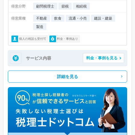
得意分野
顧問税理士
節税
相続税
得意業種
不動産
飲食
流通・小売
建設・建築
製造
個人の相談も受付可
料金・事例あり
サービス内容
料金・事例を見る
詳細を見る