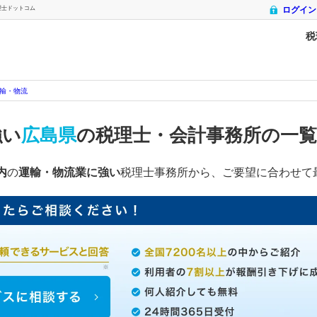
理士ドットコム
ログイン
税
輸・物流
強い
広島県
の税理士・会計事務所の一
内
の
運輸・物流業に強い
税理士事務所から、ご要望に合わせて