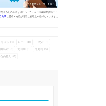
運営するための留意点について」や「税務調査資料につ
広島県
で運輸・物流が得意な税理士が登録していますの
尾道市 (0)
府中市 (0)
三次市 (0)
田島市 (0)
海田町 (0)
熊野町 (0)
石高原町 (0)