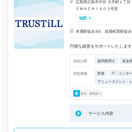
広島県広島市中区 大手町１丁目
ＥＭＡＣＨＩ４０３号室
地図
本通駅徒歩3分、紙屋町西駅徒歩
円滑な経営をサポートいたします
顧問税理士
資金
得意分野
飲食
IT・インタ
得意業種
アミューズメント・
料金・事例あり
サービス内容