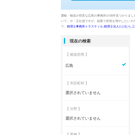
運輸・物流が得意な広島の事務所が58件見つかりまし
いて」や「正社員ですが、副業で所得を増やしたいそ
で、
税理士事務所トラスティル
,
税理士法人たけむら
,
三
現在の検索
【 都道府県 】
広島
【 市区町村 】
選択されていません
【 分野 】
選択されていません
【 業種 】