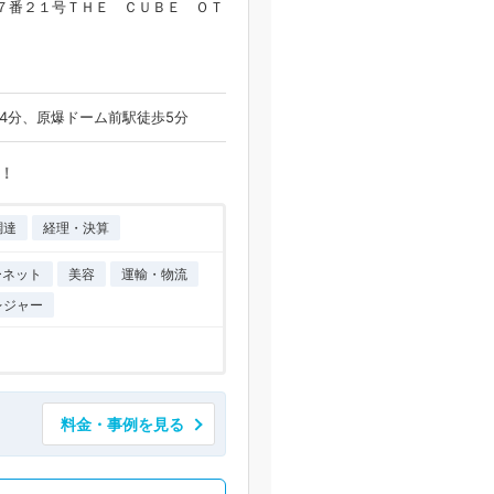
７番２１号ＴＨＥ ＣＵＢＥ ＯＴ
4分、原爆ドーム前駅徒歩5分
！
調達
経理・決算
ーネット
美容
運輸・物流
レジャー
料金・事例を見る