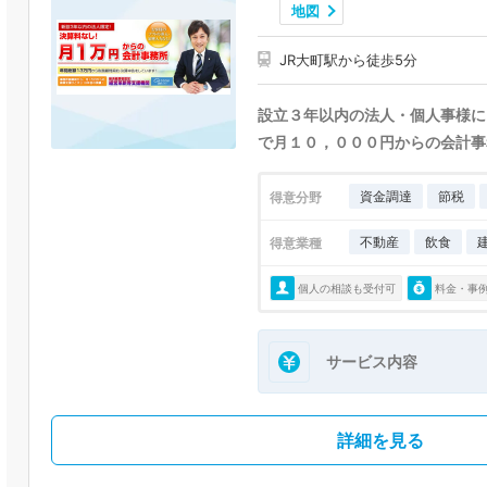
地図
JR大町駅から徒歩5分
設立３年以内の法人・個人事様に
で月１０，０００円からの会計事
資金調達
節税
得意分野
不動産
飲食
得意業種
個人の相談も受付可
料金・事
サービス内容
詳細を見る