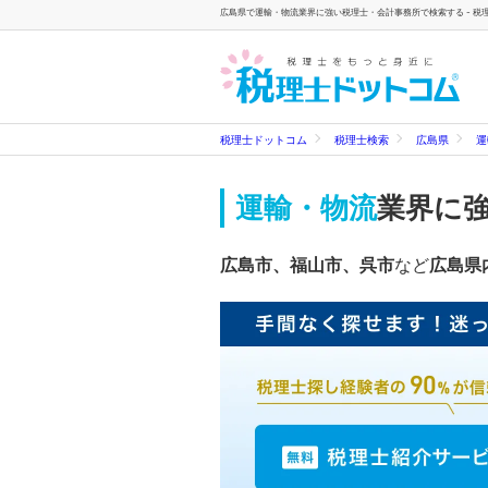
広島県で運輸・物流業界に強い税理士・会計事務所で検索する - 税
税理士ドットコム
税理士検索
広島県
運
運輸・物流
業界に
広島市、福山市、呉市
など
広島県