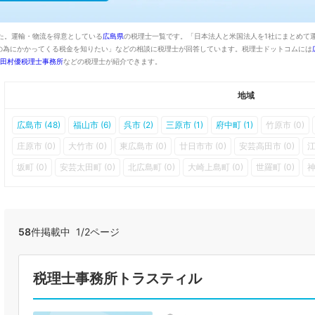
た。運輸・物流を得意としている
広島県
の税理士一覧です。「日本法人と米国法人を1社にまとめて
の為にかかってくる税金を知りたい」などの相談に税理士が回答しています。税理士ドットコムには
田村優税理士事務所
などの税理士が紹介できます。
地域
広島市 (48)
福山市 (6)
呉市 (2)
三原市 (1)
府中町 (1)
竹原市 (0)
庄原市 (0)
大竹市 (0)
東広島市 (0)
廿日市市 (0)
安芸高田市 (0)
江
坂町 (0)
安芸太田町 (0)
北広島町 (0)
大崎上島町 (0)
世羅町 (0)
神
58
件掲載中 1/2ページ
税理士事務所トラスティル