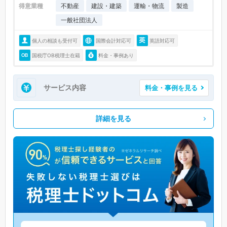
得意業種
不動産
建設・建築
運輸・物流
製造
一般社団法人
個人の相談も受付可
国際会計対応可
英語対応可
国税庁OB税理士在籍
料金・事例あり
サービス内容
料金・事例を見る
詳細を見る