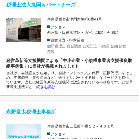
税理士法人丸岡＆パートナーズ
兵庫県西宮市津門大塚町6番41号
アクセス
西宮駅・阪神国道駅・西宮北口駅・今津駅
得意分野・得意業種
顧問税理士
資金調達
会社設立
不動産
金融
飲食
美容
経営革新等支援機関による「中小企業・小規模事業者支援優良取
組事例集」に当社が掲載されました!!
当社は、会社設立から始まり、会計ソフトへの入力代行（記帳代行）をはじ
め、年末調整、資金調達など、会社をサポートする様々なサービスを提供し
ています。当社は経営革新等支援機関に認定されている事務所です。経営革
新等支援機関と…
続きを読む
永野章太税理士事務所
兵庫県西宮市二見町４番１２－４０１号
アクセス
永野章太税理士事務所