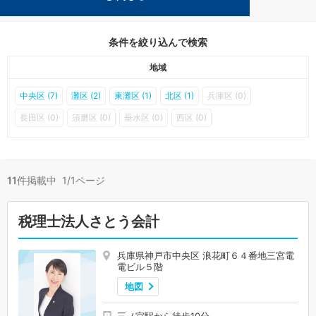
学校法人が得意な神戸の事務所が11件見つかりました。
条件を絞り込んで検索
地域
中央区 (7)
灘区 (2)
東灘区 (1)
北区 (1)
兵庫区 (0)
長田区 (0)
須磨区 (0)
垂水区 (0)
西区 (0)
11
件掲載中 1/1ページ
税理士法人さとう会計
兵庫県神戸市中央区 浪花町６４番地三宮電
電ビル５階
地図