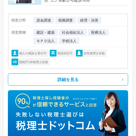
三ノ宮駅から徒歩10分
得意分野
資金調達
税務調査
経理・決算
得意業種
建設・建築
社会福祉法人
医療法人
ＮＰＯ法人
学校法人
個人の相談も受付可
英語対応可
女性税理士在籍
国税庁OB税理士在籍
詳細を見る