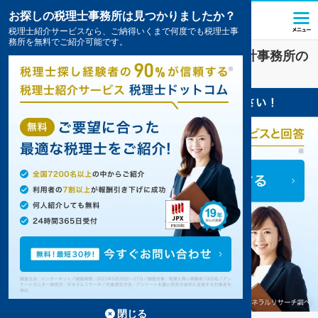
お探しの税理士事務所は見つかりましたか？
税理士紹介サービスなら、ご納得いくまで何度でも税理士事
務所を無料でご紹介可能です。
学校法人
業界に強い
神戸市
の税理士・会計事務所の
一覧
11件掲載中
閉じる