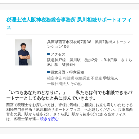
税理士法人阪神税務総合事務所 夙川相続サポートオフィ
ス
兵庫県西宮市羽衣町7番38 夙川7番街ストークマ
ンション106
アクセス
阪急神戸線 夙川駅 徒歩2分 JR神戸線 さくら
夙川駅 徒歩8分
得意分野・得意業種
確定申告
相続税
税務調査
不動産
学校法人
一般社団法人
その他
「いつもあなたのとなりに。」 私たちは何でも相談できるパ
ートナーとしてあなたと共に歩んでいきます。
西宮で税理士をお探しの方は、皆様に気軽にご相談にお立ち寄りいただける
相続専門事務所「夙川相続サポートオフィス」へお越しください。兵庫県西
宮市の夙川駅から徒歩2分、さくら夙川駅から徒歩8分にある当オフィス
は、各種士業が連…
続きを読む