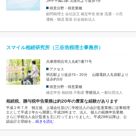
JR甲子園口駅 北改札より徒歩1分
得意分野・得意業種
顧問税理士
会社設立
確定申告
飲食
流通・小売
運輸・物流
製造
社会福祉法人
スマイル相続研究所（三谷浩税理士事務所）
兵庫県明石市人丸町1番71号
アクセス
明石駅より徒歩15～20分 山陽電鉄人丸前駅より
徒歩約5分
得意分野・得意業種
確定申告
相続税
不動産
学校法人
一般社団法人
相続税、贈与税申告業務は約20年の豊富な経験があります
平成２年７月 独立後、上場会社並びに学校法人の会計監査業務に従事税理
士として平成２年から開業し平成28年まで、法人、個人の税務申告業務、
さらに学校法人会計監査を主に行ってまいりました。平成29年以降は、公
認会計士登録を…
続きを読む