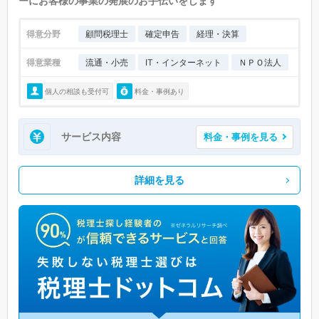
ーにお客様の事業の発展のお手伝いをします
得意分野
顧問税理士
確定申告
経理・決算
得意業種
流通・小売
IT・インターネット
ＮＰＯ法人
個人の相談も受付可
料金・事例あり
サービス内容
料金・事例を見る
詳細を見る