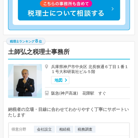
8
税理士ランキング
位
土師弘之税理士事務所
兵庫県神戸市中央区 北長狭通６丁目１番１
１号大和研装社ビル５階
地図
阪急(神戸高速) 花隈駅 すぐ
納税者の立場・目線に合わせてわかりやすく丁寧にサポートい
たします
得意分野
会社設立
相続税
税務調査