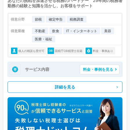
あなたの挑戦を加速させる税務のパートナー 29年間の税務署
勤務の経験と知識を活かし、お客様をサポート
得意分野
節税
確定申告
税務調査
得意業種
不動産
飲食
IT・インターネット
美容
医療・福祉
個人の相談も受付可
国税庁OB税理士在籍
料金・事例あり
サービス内容
料金・事例を見る
詳細を見る