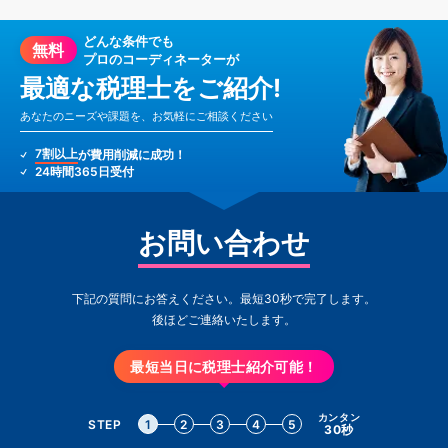
どんな条件でも
無料
プロのコーディネーターが
最適な税理士をご紹介!
あなたのニーズや課題を、お気軽にご相談ください
7割以上
が費用削減に成功！
24時間365日受付
お問い合わせ
下記の質問にお答えください。最短30秒で完了します。
後ほどご連絡いたします。
最短当日に税理士紹介可能！
カンタン
STEP
1
2
3
4
5
30秒