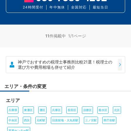
24時間受付
年中無休
全国対応
最短当日
11
件掲載中 1/1ページ
神戸でおすすめの税理士事務所比較21選！税理士の
選び方や費用相場も併せて紹介
エリア・条件の変更
エリア
兵庫県
東灘区
灘区
兵庫区
長田区
須磨区
垂水区
北区
中央区
西区
元町駅
旧居留地・大丸前駅
三ノ宮駅
県庁前駅
貿易センター駅