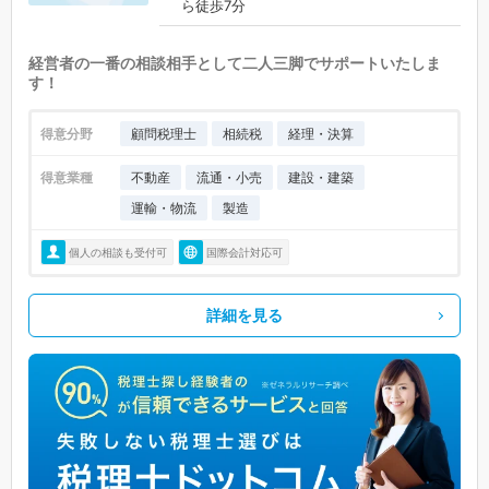
ら徒歩7分
経営者の一番の相談相手として二人三脚でサポートいたしま
す！
得意分野
顧問税理士
相続税
経理・決算
得意業種
不動産
流通・小売
建設・建築
運輸・物流
製造
個人の相談も受付可
国際会計対応可
詳細を見る