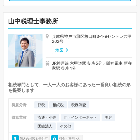
山中税理士事務所
兵庫県神戸市灘区桜口町3-1-9セントレ六甲
202号
地図
JR神戸線 六甲道駅 徒歩5分／阪神電車 新在
家駅 徒歩4分
相続専門として、一人一人のお客様にあった一番良い相続の形
を提案します
得意分野
節税
相続税
税務調査
得意業種
流通・小売
IT・インターネット
美容
医療法人
その他
個人の相談も受付可
料金・事例あり