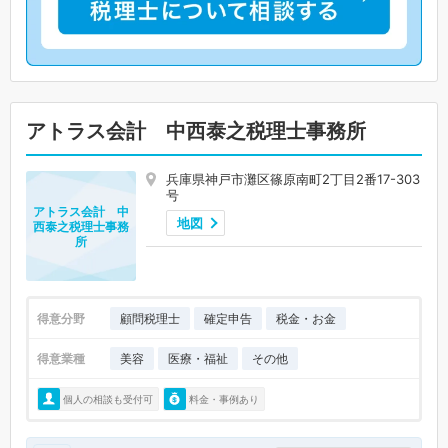
アトラス会計 中西泰之税理士事務所
兵庫県神戸市灘区篠原南町2丁目2番17-303
号
アトラス会計 中
地図
西泰之税理士事務
所
得意分野
顧問税理士
確定申告
税金・お金
得意業種
美容
医療・福祉
その他
個人の相談も受付可
料金・事例あり