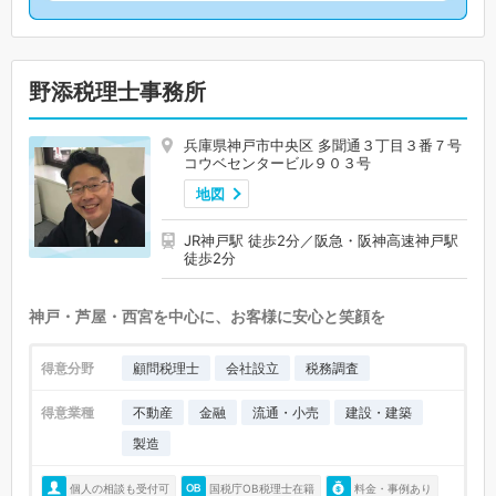
野添税理士事務所
兵庫県神戸市中央区 多聞通３丁目３番７号
コウベセンタービル９０３号
地図
JR神戸駅 徒歩2分／阪急・阪神高速神戸駅
徒歩2分
神戸・芦屋・西宮を中心に、お客様に安心と笑顔を
得意分野
顧問税理士
会社設立
税務調査
得意業種
不動産
金融
流通・小売
建設・建築
製造
個人の相談も受付可
国税庁OB税理士在籍
料金・事例あり