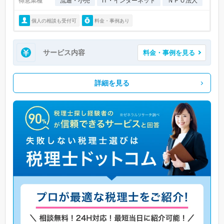
得意業種
流通・小売
IT・インターネット
ＮＰＯ法人
個人の相談も受付可
料金・事例あり
サービス内容
料金・事例を見る
詳細を見る