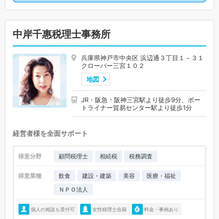
中岸千惠税理士事務所
兵庫県神戸市中央区 浜辺通３丁目１－３１
クローバー三宮１０２
地図
JR・阪急・阪神三宮駅より徒歩9分、ポー
トライナー貿易センター駅より徒歩1分
経営者様を全面サポート
得意分野
顧問税理士
相続税
税務調査
得意業種
飲食
建設・建築
美容
医療・福祉
ＮＰＯ法人
個人の相談も受付可
女性税理士在籍
料金・事例あり