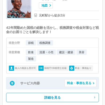
地図
元町駅から徒歩2分
42年間勤めた国税の経験を活かし、税務調査や税金対策など税
金のお困りごとを解決します！
得意分野
節税
税務調査
得意業種
飲食
流通・小売
建設・建築
美容
製造
個人の相談も受付可
国税庁OB税理士在籍
料金・事例あり
サービス内容
料金・事例を見る
詳細を見る