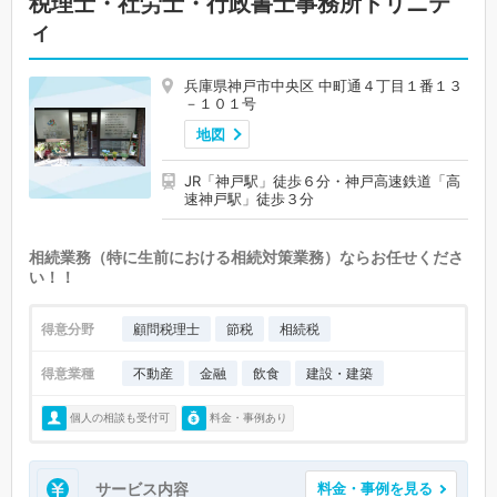
税理士・社労士・行政書士事務所トリニテ
ィ
兵庫県神戸市中央区 中町通４丁目１番１３
－１０１号
地図
JR「神戸駅」徒歩６分・神戸高速鉄道「高
速神戸駅」徒歩３分
相続業務（特に生前における相続対策業務）ならお任せくださ
い！！
得意分野
顧問税理士
節税
相続税
得意業種
不動産
金融
飲食
建設・建築
個人の相談も受付可
料金・事例あり
サービス内容
料金・事例を見る