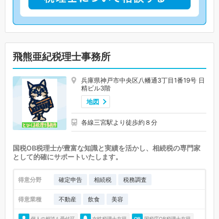
飛熊亜紀税理士事務所
兵庫県神戸市中央区八幡通3丁目1番19号 日
精ビル3階
地図
各線三宮駅より徒歩約８分
国税OB税理士が豊富な知識と実績を活かし、相続税の専門家
として的確にサポートいたします。
得意分野
確定申告
相続税
税務調査
得意業種
不動産
飲食
美容
個人の相談も受付可
女性税理士在籍
国税庁OB税理士在籍