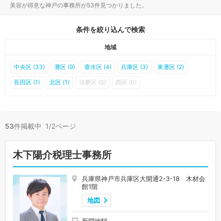
美容が得意な神戸の事務所が53件見つかりました。
条件を絞り込んで検索
地域
中央区 (33)
灘区 (9)
垂水区 (4)
兵庫区 (3)
東灘区 (2)
長田区 (1)
北区 (1)
須磨区 (0)
西区 (0)
53
件掲載中 1/2ページ
木下陽介税理士事務所
兵庫県神戸市兵庫区大開通2-3-18 木材会
館1階
地図