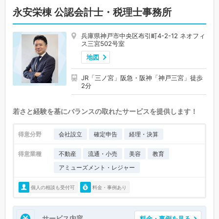
永安栄棟 公認会計士・税理士事務所
兵庫県神戸市中央区布引町4-2-12 ネオフィ
ス三宮502号室
地図
JR「三ノ宮」阪急・阪神「神戸三宮」徒歩
2分
若さと経験を基にバランスの取れたサービスを提供します！
得意分野
会社設立
確定申告
経理・決算
得意業種
不動産
流通・小売
美容
教育
アミューズメント・レジャー
個人の相談も受付可
料金・事例あり
サービス内容
料金・事例を見る