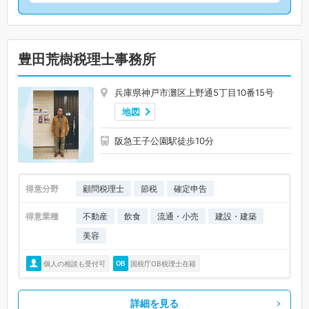
豊田荒樹税理士事務所
兵庫県神戸市灘区上野通5丁目10番15号
地図
阪急王子公園駅徒歩10分
得意分野
顧問税理士
節税
確定申告
得意業種
不動産
飲食
流通・小売
建設・建築
美容
個人の相談も受付可
国税庁OB税理士在籍
詳細を見る