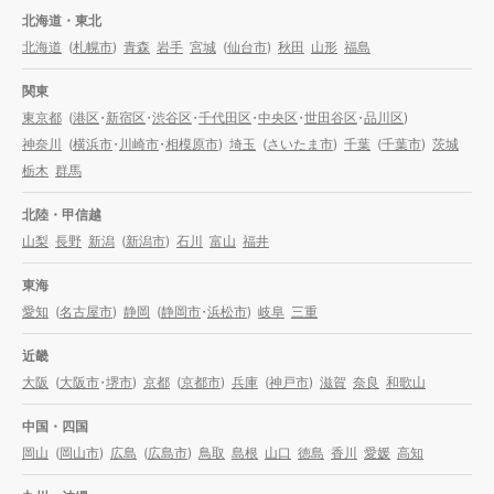
北海道・東北
北海道
(
札幌市
)
青森
岩手
宮城
(
仙台市
)
秋田
山形
福島
関東
東京都
(
港区
・
新宿区
・
渋谷区
・
千代田区
・
中央区
・
世田谷区
・
品川区
)
神奈川
(
横浜市
・
川崎市
・
相模原市
)
埼玉
(
さいたま市
)
千葉
(
千葉市
)
茨城
栃木
群馬
北陸・甲信越
山梨
長野
新潟
(
新潟市
)
石川
富山
福井
東海
愛知
(
名古屋市
)
静岡
(
静岡市
・
浜松市
)
岐阜
三重
近畿
大阪
(
大阪市
・
堺市
)
京都
(
京都市
)
兵庫
(
神戸市
)
滋賀
奈良
和歌山
中国・四国
岡山
(
岡山市
)
広島
(
広島市
)
鳥取
島根
山口
徳島
香川
愛媛
高知