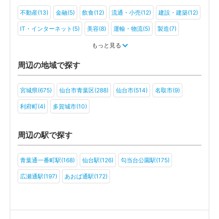
不動産(13)
金融(5)
飲食(12)
流通・小売(12)
建設・建築(12)
IT・インターネット(5)
美容(8)
運輸・物流(5)
製造(7)
教育(4)
医療・福祉(11)
旅行・ホテル(3)
ファンド(2)
もっと見る
社会福祉法人(3)
医療法人(5)
ＮＰＯ法人(3)
学校法人(2)
周辺の地域で探す
一般社団法人(6)
その他(6)
宮城県(675)
仙台市青葉区(288)
仙台市(514)
名取市(9)
利府町(4)
多賀城市(10)
周辺の駅で探す
青葉通一番町駅(168)
仙台駅(126)
勾当台公園駅(175)
広瀬通駅(197)
あおば通駅(172)