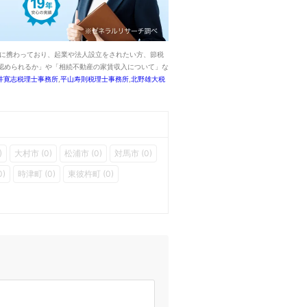
界に携わっており、起業や法人設立をされたい方、節税
認められるか」や「相続不動産の家賃収入について」な
井寛志税理士事務所
,
平山寿則税理士事務所
,
北野雄大税
)
大村市 (0)
松浦市 (0)
対馬市 (0)
0)
時津町 (0)
東彼杵町 (0)