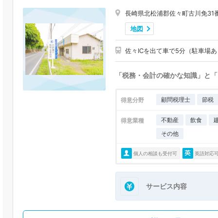
長崎県北松浦郡佐々町古川免31
地図
佐々ICを出て車で5分（駐車場
「税務・会計の確かな知識」と「
顧問税理士
節税
得意分野
不動産
飲食
得意業種
その他
個人の相談も受付可
英語対応
サービス内容