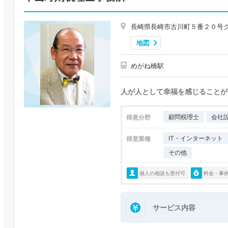
長崎県長崎市古川町５番２０号
地図
めがね橋駅
人が人として幸福を感じることが
顧問税理士
会社
得意分野
IT・インターネット
得意業種
その他
個人の相談も受付可
料金・事
サービス内容