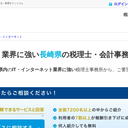
 - 税理士ドットコム
ログイン
税
T・インターネット
ト
業界に強い
長崎県
の税理士・会計事
県内
の
IT・インターネット業界に強い
税理士事務所から、ご要