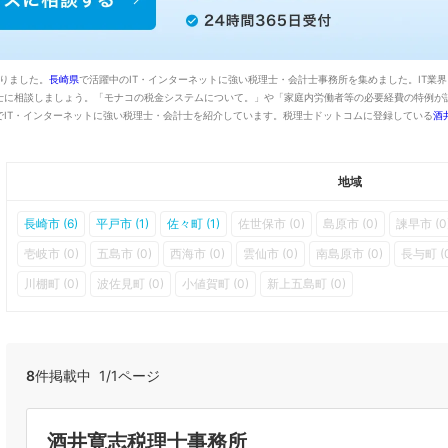
かりました。
長崎県
で活躍中のIT・インターネットに強い税理士・会計士事務所を集めました。IT業
士に相談しましょう。「モナコの税金システムについて。」や「家庭内労働者等の必要経費の特例が
でIT・インターネットに強い税理士・会計士を紹介しています。税理士ドットコムに登録している
酒
地域
長崎市 (6)
平戸市 (1)
佐々町 (1)
佐世保市 (0)
島原市 (0)
諫早市 (0
壱岐市 (0)
五島市 (0)
西海市 (0)
雲仙市 (0)
南島原市 (0)
長与町 (
川棚町 (0)
波佐見町 (0)
小値賀町 (0)
新上五島町 (0)
8
件掲載中 1/1ページ
酒井寛志税理士事務所