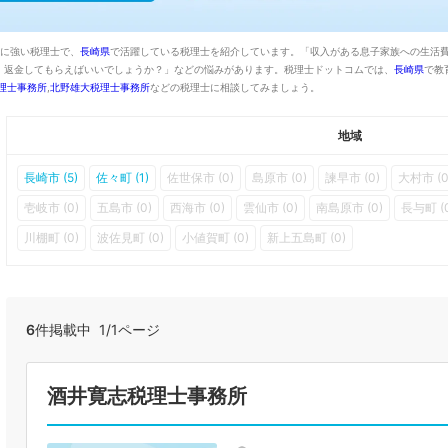
育に強い税理士で、
長崎県
で活躍している税理士を紹介しています。「収入がある息子家族への生活
、返金してもらえばいいでしょうか？」などの悩みがあります。税理士ドットコムでは、
長崎県
で教
理士事務所
,
北野雄大税理士事務所
などの税理士に相談してみましょう。
地域
長崎市 (5)
佐々町 (1)
佐世保市 (0)
島原市 (0)
諫早市 (0)
大村市 (0
壱岐市 (0)
五島市 (0)
西海市 (0)
雲仙市 (0)
南島原市 (0)
長与町 (
川棚町 (0)
波佐見町 (0)
小値賀町 (0)
新上五島町 (0)
6
件掲載中 1/1ページ
酒井寛志税理士事務所