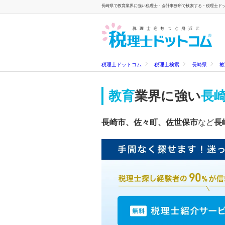
長崎県で教育業界に強い税理士・会計事務所で検索する - 税理士ド
税理士ドットコム
税理士検索
長崎県
教
教育
業界に強い
長
長崎市、佐々町、佐世保市
など
長