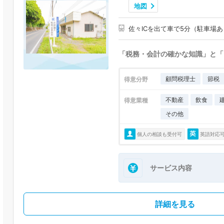
地図
佐々ICを出て車で5分（駐車場
「税務・会計の確かな知識」と「
顧問税理士
節税
得意分野
不動産
飲食
得意業種
その他
個人の相談も受付可
英語対応
サービス内容
詳細を見る