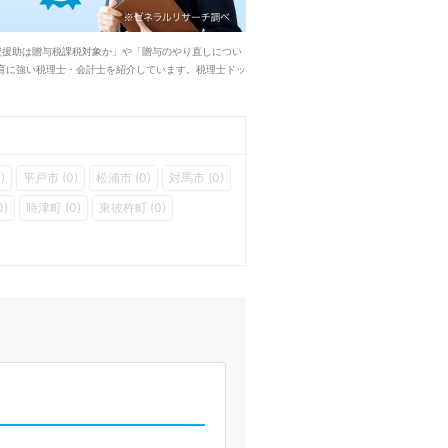
費援助は贈与税課税対象か」や「贈与のやり直しについ
育に強い税理士・会計士を紹介しています。税理士ドッ
)
平戸市 (0)
松浦市 (0)
対馬市 (0)
0)
時津町 (0)
東彼杵町 (0)