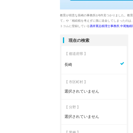
教育が得意な長崎の事務所が6件見つかりました。教
て」や「相続税を考えずに孫に送金してしまったのは
トコムに登録している
酒井寛志税理士事務所
,
中尾勉税
現在の検索
【 都道府県 】
長崎
【 市区町村 】
選択されていません
【 分野 】
選択されていません
【 業種 】