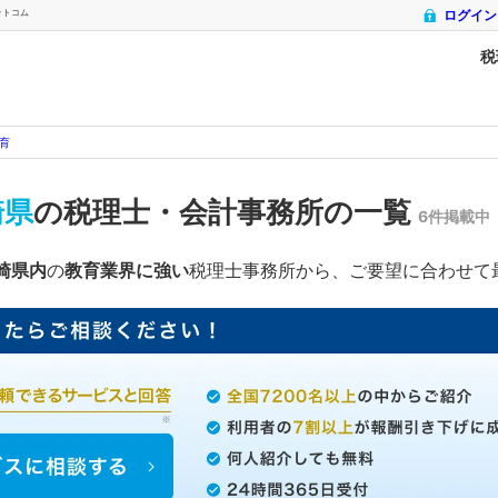
ットコム
ログイン
税
育
崎県
の税理士・会計事務所の一覧
6件掲載中
崎県内
の
教育業界に強い
税理士事務所から、ご要望に合わせて