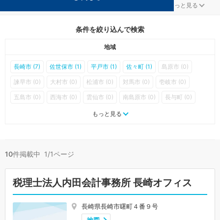
流通・小売が得意な長崎の事務所が10件見つかりました。
...
もっと見る
条件を絞り込んで検索
地域
長崎市 (7)
佐世保市 (1)
平戸市 (1)
佐々町 (1)
島原市 (0)
諫早市 (0)
大村市 (0)
松浦市 (0)
対馬市 (0)
壱岐市 (0)
五島市 (0)
西海市 (0)
雲仙市 (0)
南島原市 (0)
長与町 (0)
時津町 (0)
東彼杵町 (0)
川棚町 (0)
波佐見町 (0)
小値賀町 (0)
もっと見る
新上五島町 (0)
10
件掲載中 1/1ページ
税理士法人内田会計事務所 長崎オフィス
長崎県長崎市曙町４番９号