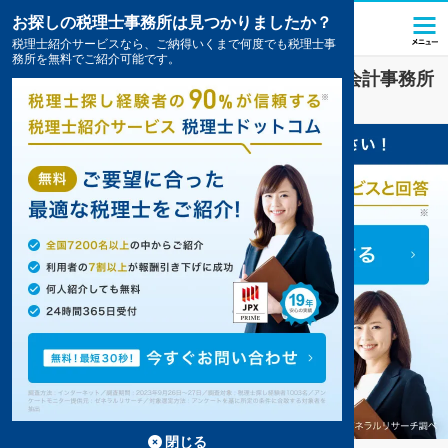
お探しの税理士事務所は見つかりましたか？
税理士紹介サービスなら、ご納得いくまで何度でも税理士事
務所を無料でご紹介可能です。
流通・小売
業界に強い
長崎県
の税理士・会計事務所
の一覧
10件掲載中
閉じる