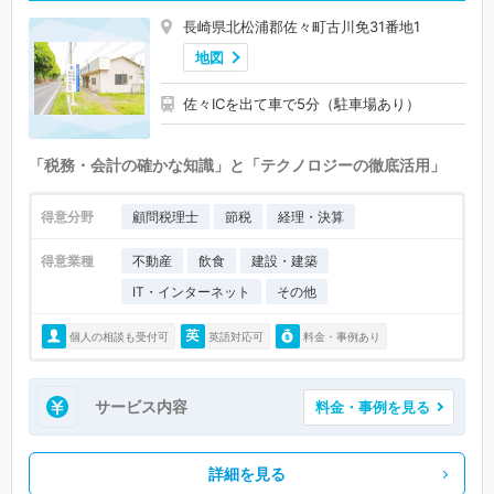
長崎県北松浦郡佐々町古川免31番地1
地図
佐々ICを出て車で5分（駐車場あり）
「税務・会計の確かな知識」と「テクノロジーの徹底活用」
得意分野
顧問税理士
節税
経理・決算
得意業種
不動産
飲食
建設・建築
IT・インターネット
その他
個人の相談も受付可
英語対応可
料金・事例あり
サービス内容
料金・事例を見る
詳細を見る