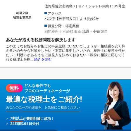
佐賀県佐賀市鍋島3丁目7-1 シャトレ鍋島1 105号室
アクセス
バス停【医学部入口】より徒歩2分
得意分野・得意業種
顧問税理士
相続税
飲食
流通・小売
製造
あなたが抱える税務問題を解決します
このようなお悩みをお抱えの事業主様はいないでしょうか・相続税を安く抑
えるため今から対策をしたい・本業に集中したいため、税理士に税務を任せ
たい・判断力があるうちに後見人を決めておきたい・親身に相談に応じてく
れる税理士を探…
続きを読む
どんな条件でも
無料
プロのコーディネーターが
最適な税理士をご紹介!
あなたのニーズや課題を、お気軽にご相談ください
7割以上
が費用削減に成功！
24時間365日受付