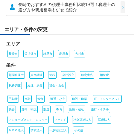
長崎でおすすめの税理士事務所比較19選！税理士の
選び方や費用相場も併せて紹介
エリア・条件の変更
エリア
長崎市
佐世保市
諫早市
島原市
大村市
条件
顧問税理士
資金調達
節税
会社設立
確定申告
相続税
税務調査
経理・決算
税金・お金
不動産
金融
飲食
流通・小売
建設・建築
IT・インターネット
美容
運輸・物流
製造
教育
医療・福祉
旅行・ホテル
アミューズメント・レジャー
ファンド
社会福祉法人
医療法人
ＮＰＯ法人
学校法人
一般社団法人
その他