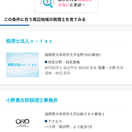
税理士法人ｏ－ｔａｘ
福岡県大牟田市大字吉野1632番地1
得意分野・得意業種
税理士法人ｏ－ｔａｘ
顧問税理士
確定申告
相続税
飲食
流通・小売
美容
運輸・物流
製造
小野勇次郎税理士事務所
福岡県大牟田市大字白銀６８６番地１
アクセス
バス停「南吉野」より徒歩1分