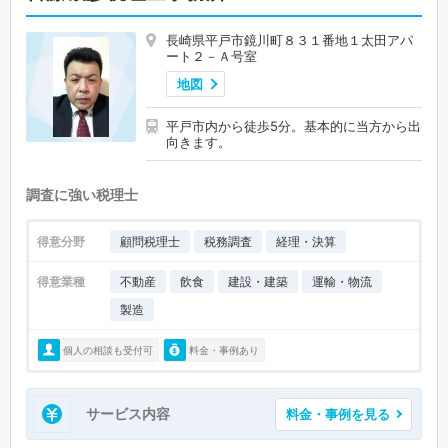
長崎県平戸市鏡川町８３１番地１太田アパ
ート２－Ａ号室
地図
平戸市内から徒歩5分。基本的に当方から出
向きます。
調査に強い税理士
得意分野
顧問税理士
税務調査
経理・決算
得意業種
不動産
飲食
建設・建築
運輸・物流
製造
個人の相談も受付可
料金・事例あり
サービス内容
料金・事例を見る