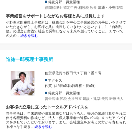
得意分野・得意業種
顧問税理士
確定申告
相続税
飲食
流通・小売
製造
事業経営をサポートしながらお客様と共に成長します
小野勇次郎税理士事務所は、税務会計を中心に事業経営のお手伝いをさせて
いただきながら、お客様と共に成長していきたいと思います。1. 「自利利
他」の理念と実践2. 社会と調和しながら未来を創っていくこと。3. すべて
の人の…
続きを読む
進祐一郎税理士事務所
佐賀県佐賀市西田代１丁目７番５号
アクセス
佐賀（JR長崎本線(鳥栖～長崎)）
得意分野・得意業種
資金調達
節税
会社設立
建設・建築
美容
医療法人
お客様の立場に立ったトータルアドバイスを
当事務所は、年末調整や決算業務などはもちろん、毎月の業績計算やそれに
伴う各種資料の作成など、法人・個人事業者の皆様の立場に立ったアドバイ
スをさせていただいております。また、会社設立をお考えの方から寄せられ
る様々な手続き…
続きを読む