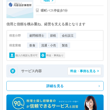
地図
曙町バス停徒歩1分
信用と信頼を積み重ね、経営を支える盾となります
得意分野
顧問税理士
節税
会社設立
得意業種
飲食
流通・小売
製造
個人の相談も受付可
料金・事例あり
サービス内容
料金・事例を見る
詳細を見る