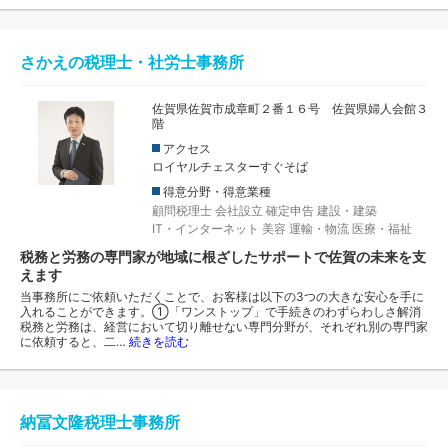
さかえの税理士・社労士事務所
佐賀県佐賀市成章町２番１６号 佐賀県婦人会館３
階
アクセス
ロイヤルチェスターすぐそば
得意分野・得意業種
顧問税理士
会社設立
確定申告
建設・建築
IT・インターネット
美容
運輸・物流
医療・福祉
税務と労務の専門家が地域に根ざしたサポートで佐賀の未来を支
えます
当事務所にご依頼いただくことで、お客様は以下の3つの大きな安心を手に
入れることができます。①「ワンストップ」で手続きのわずらわしさ解消
税務と労務は、経営において切り離せない専門分野が、それぞれ別の専門家
に依頼すると、二…
続きを読む
納冨文隆税理士事務所