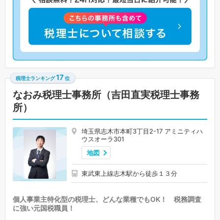
17
税理士ランキング
位
なおみ税理士事務所（吉田直実税理士事務
所）
埼玉県志木市本町3丁目2-17 アミニティハ
ウスオーラ301
地図
東武東上線志木駅から徒歩１３分
個人事業主特化型の税理士、どんな業種でもOK！ 税務調査
に強い元国税職員！