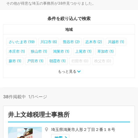
その他が得意な埼玉の事務所が38件見つかりました。
条件を絞り込んで検索
地域
さいたま市 (19)
川口市 (6)
熊谷市 (2)
志木市 (2)
川越市 (1)
本庄市 (1)
狭山市 (1)
鴻巣市 (1)
上尾市 (1)
草加市 (1)
蕨市 (1)
戸田市 (1)
朝霞市 (1)
行田市 (0)
秩父市 (0)
所沢市 (0)
飯能市 (0)
加須市 (0)
東松山市 (0)
春日部市 (0)
もっと見る
羽生市 (0)
深谷市 (0)
越谷市 (0)
入間市 (0)
和光市 (0)
新座市 (0)
桶川市 (0)
久喜市 (0)
北本市 (0)
八潮市 (0)
38
件掲載中 1/1ページ
富士見市 (0)
三郷市 (0)
蓮田市 (0)
坂戸市 (0)
幸手市 (0)
鶴ヶ島市 (0)
日高市 (0)
吉川市 (0)
ふじみ野市 (0)
白岡市 (0)
井上文雄税理士事務所
伊奈町 (0)
三芳町 (0)
毛呂山町 (0)
越生町 (0)
滑川町 (0)
嵐山町 (0)
小川町 (0)
川島町 (0)
吉見町 (0)
鳩山町 (0)
埼玉県鴻巣市人形２丁目２番１８号
ときがわ町 (0)
横瀬町 (0)
皆野町 (0)
長瀞町 (0)
小鹿野町 (0)