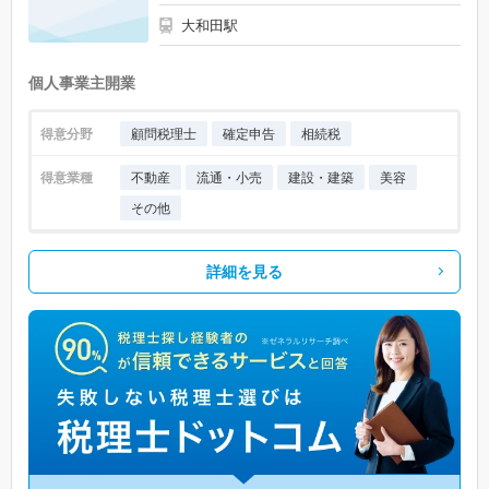
大和田駅
個人事業主開業
得意分野
顧問税理士
確定申告
相続税
得意業種
不動産
流通・小売
建設・建築
美容
その他
詳細を見る