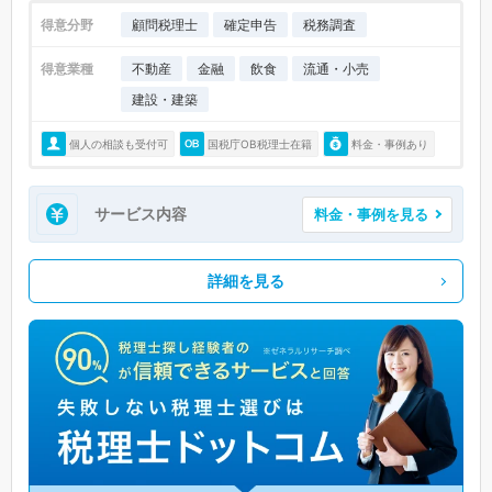
得意分野
顧問税理士
確定申告
税務調査
得意業種
不動産
金融
飲食
流通・小売
建設・建築
個人の相談も受付可
国税庁OB税理士在籍
料金・事例あり
サービス内容
料金・事例を見る
詳細を見る