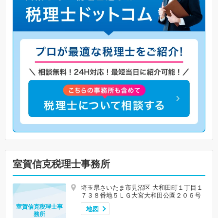
室賀信克税理士事務所
埼玉県さいたま市見沼区 大和田町１丁目１
７３８番地５ＬＧ大宮大和田公園２０６号
室賀信克税理士事
地図
務所