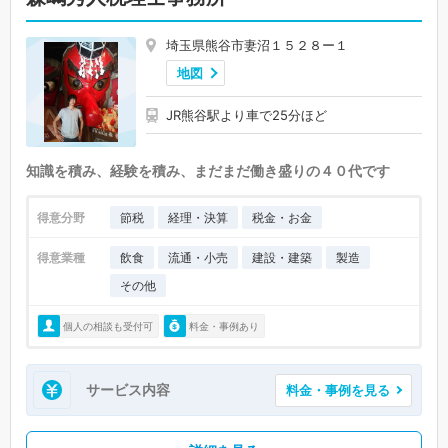
埼玉県熊谷市妻沼１５２８ー１
地図
JR熊谷駅より車で25分ほど
知識を積み、経験を積み、まだまだ働き盛りの４０代です
得意分野
節税
経理・決算
税金・お金
得意業種
飲食
流通・小売
建設・建築
製造
その他
個人の相談も受付可
料金・事例あり
サービス内容
料金・事例を見る