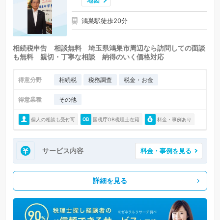
地図
東秩父村 (0)
美里町 (0)
神川町 (0)
上里町 (0)
寄居町 (0)
鴻巣駅徒歩20分
宮代町 (0)
杉戸町 (0)
松伏町 (0)
相続税申告 相談無料 埼玉県鴻巣市周辺なら訪問しての面談
も無料 親切・丁寧な相談 納得のいく価格対応
得意分野
相続税
税務調査
税金・お金
得意業種
その他
個人の相談も受付可
国税庁OB税理士在籍
料金・事例あり
サービス内容
料金・事例を見る
詳細を見る