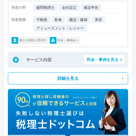
得意分野
顧問税理士
会社設立
確定申告
得意業種
不動産
飲食
建設・建築
美容
アミューズメント・レジャー
個人の相談も受付可
料金・事例あり
サービス内容
料金・事例を見る
詳細を見る