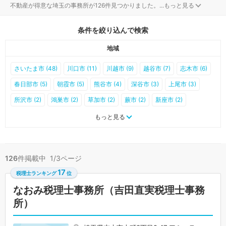
不動産が得意な埼玉の事務所が126件見つかりました。
...
もっと見る
条件を絞り込んで検索
地域
さいたま市 (48)
川口市 (11)
川越市 (9)
越谷市 (7)
志木市 (6)
春日部市 (5)
朝霞市 (5)
熊谷市 (4)
深谷市 (3)
上尾市 (3)
所沢市 (2)
鴻巣市 (2)
草加市 (2)
蕨市 (2)
新座市 (2)
久喜市 (2)
蓮田市 (2)
秩父市 (1)
加須市 (1)
本庄市 (1)
もっと見る
狭山市 (1)
戸田市 (1)
和光市 (1)
桶川市 (1)
ふじみ野市 (1)
伊奈町 (1)
滑川町 (1)
寄居町 (1)
行田市 (0)
飯能市 (0)
126
件掲載中 1/3ページ
東松山市 (0)
羽生市 (0)
入間市 (0)
北本市 (0)
八潮市 (0)
17
税理士ランキング
位
富士見市 (0)
三郷市 (0)
坂戸市 (0)
幸手市 (0)
鶴ヶ島市 (0)
なおみ税理士事務所（吉田直実税理士事務
日高市 (0)
吉川市 (0)
白岡市 (0)
三芳町 (0)
毛呂山町 (0)
所）
越生町 (0)
嵐山町 (0)
小川町 (0)
川島町 (0)
吉見町 (0)
鳩山町 (0)
ときがわ町 (0)
横瀬町 (0)
皆野町 (0)
長瀞町 (0)