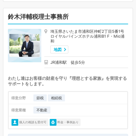
鈴木洋輔税理士事務所
埼玉県さいたま市浦和区仲町2丁目5番1号
ロイヤルパインズホテル浦和B1 F・Mio浦
和
地図
JR浦和駅 徒歩5分
わたし達はお客様の財産を守り『理想とする家族』を実現する
サポートをします。
得意分野
節税
相続税
得意業種
不動産
個人の相談も受付可
料金・事例あり