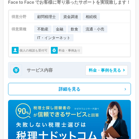
Face to Face でお客様に寄り添ったサポートを実現致します！
得意分野
顧問税理士
資金調達
相続税
得意業種
不動産
金融
飲食
流通・小売
IT・インターネット
個人の相談も受付可
料金・事例あり
サービス内容
料金・事例を見る
詳細を見る