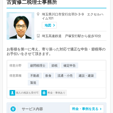
古賀修二税理士事務所
埼玉県川口市安行出羽3-3-9 エクセルハ
イム101
地図
埼玉高速鉄道 戸塚安行駅から徒歩10分
お客様を第一に考え、寄り添った対応で適正な申告・節税等の
お手伝いをさせて頂きます。
得意分野
顧問税理士
節税
確定申告
得意業種
不動産
飲食
流通・小売
建設・建築
製造
個人の相談も受付可
料金・事例あり
サービス内容
料金・事例を見る