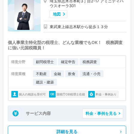
埼玉県志木市本町3丁目2-17 アミニティハ
ウスオーラ301
小鹿野町 (0)
東秩父村 (0)
美里町 (0)
神川町 (0)
上里町 (0)
地図
宮代町 (0)
杉戸町 (0)
松伏町 (0)
東武東上線志木駅から徒歩１３分
個人事業主特化型の税理士、どんな業種でもOK！ 税務調査
に強い元国税職員！
得意分野
顧問税理士
確定申告
税務調査
得意業種
不動産
金融
飲食
流通・小売
建設・建築
個人の相談も受付可
国税庁OB税理士在籍
料金・事例あり
サービス内容
料金・事例を見る
詳細を見る