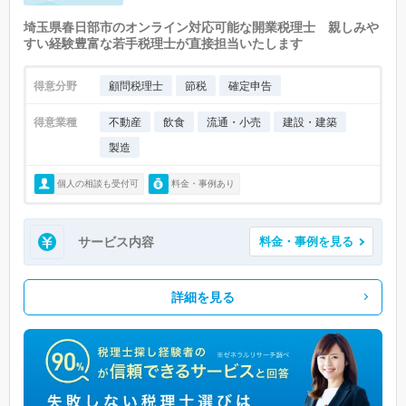
埼玉県春日部市のオンライン対応可能な開業税理士 親しみや
すい経験豊富な若手税理士が直接担当いたします
得意分野
顧問税理士
節税
確定申告
得意業種
不動産
飲食
流通・小売
建設・建築
製造
個人の相談も受付可
料金・事例あり
サービス内容
料金・事例を見る
詳細を見る