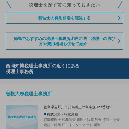
税理士ドットコムの無料会員にご登録いただくと、貴事務所の情報を編集し
税理士を探す前に知っておきたい
ていただくことができます。また、税理士をお探しの方との接点をご提供す
る「みんなの税務相談」、コーディネーターからの案件紹介などをご利用い
税理士の費用相場を確認する
ただけます。
無料登録のご案内はこちら
徳島でおすすめの税理士事務所比較21選！税理士の選び
方や費用相場も併せて紹介
情報の誤りや削除などのお問い合わせはこちら
西岡知博税理士事務所の近くにある
税理士事務所
曽根大志税理士事務所
徳島県吉野川市川島町三ツ島字森323番地5
得意分野・得意業種
曽根大志税理士事務所
顧問税理士
税務調査
経理・決算
飲食
流通・小売
建設・建築
IT・インターネット
製造