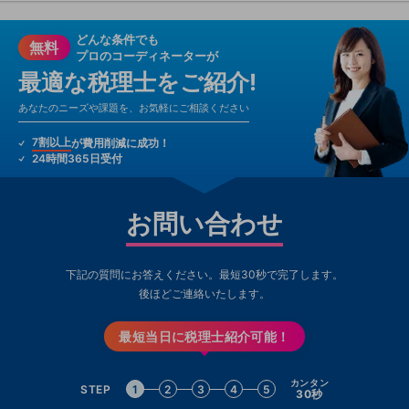
どんな条件でも
無料
プロのコーディネーターが
最適な税理士をご紹介!
あなたのニーズや課題を、お気軽にご相談ください
7割以上
が費用削減に成功！
24時間365日受付
お問い合わせ
下記の質問にお答えください。最短30秒で完了します。
後ほどご連絡いたします。
最短当日に税理士紹介可能！
カンタン
STEP
1
2
3
4
5
30秒