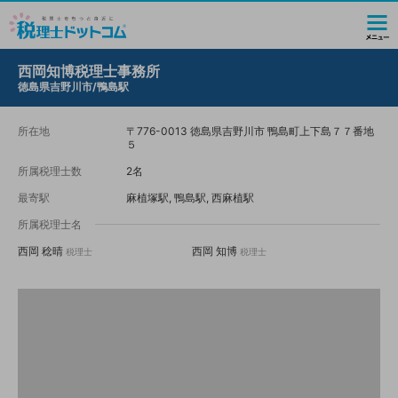
西岡知博税理士事務所
徳島県吉野川市/鴨島駅
所在地
〒776-0013 徳島県吉野川市 鴨島町上下島７７番地
５
所属税理士数
2名
最寄駅
麻植塚駅, 鴨島駅, 西麻植駅
所属税理士名
西岡 稔晴
西岡 知博
税理士
税理士