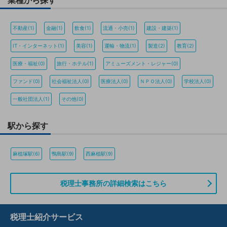
業種から探す
不動産(1)
金融(1)
飲食(1)
流通・小売(1)
建設・建築(1)
IT・インターネット(1)
美容(1)
運輸・物流(1)
製造(2)
教育(2)
医療・福祉(0)
旅行・ホテル(1)
アミューズメント・レジャー(0)
ファンド(0)
社会福祉法人(0)
医療法人(0)
ＮＰＯ法人(0)
学校法人(0)
一般社団法人(1)
その他(0)
駅から探す
麻植塚駅(6)
鴨島駅(9)
西麻植駅(9)
税理士事務所の詳細検索はこちら
税理士紹介サービス