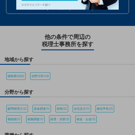
24時間受付
年中無休
全国対応
最短当日
他の条件で周辺の
税理士事務所を探す
地域から探す
徳島県(202)
吉野川市(13)
分野から探す
顧問税理士(2)
資金調達(1)
節税(2)
会社設立(1)
確定申告(2)
相続税(1)
税務調査(1)
経理・決算(2)
税金・お金(1)