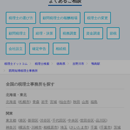
よくあるご相談
税理士の選び方
顧問税理士の報酬相場
税理士の変更
顧問税理士
経理・決算
税務調査
資金調達
節税
会社設立
確定申告
相続税
税理士ドットコム
税理士検索
徳島県
吉野川市
鴨島駅
西岡知博税理士事務所
全国の税理士事務所を探す
北海道・東北
北海道
(
札幌市
)
青森
岩手
宮城
(
仙台市
)
秋田
山形
福島
関東
東京都
(
港区
・
新宿区
・
渋谷区
・
千代田区
・
中央区
・
世田谷区
・
品川区
)
神奈川
(
横浜市
・
川崎市
・
相模原市
)
埼玉
(
さいたま市
)
千葉
(
千葉市
)
茨城