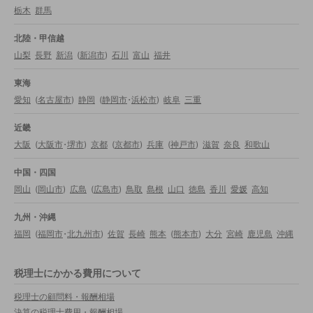
栃木
群馬
北陸・甲信越
山梨
長野
新潟
(
新潟市
)
石川
富山
福井
東海
愛知
(
名古屋市
)
静岡
(
静岡市
・
浜松市
)
岐阜
三重
近畿
大阪
(
大阪市
・
堺市
)
京都
(
京都市
)
兵庫
(
神戸市
)
滋賀
奈良
和歌山
中国・四国
岡山
(
岡山市
)
広島
(
広島市
)
鳥取
島根
山口
徳島
香川
愛媛
高知
九州・沖縄
福岡
(
福岡市
・
北九州市
)
佐賀
長崎
熊本
(
熊本市
)
大分
宮崎
鹿児島
沖縄
税理士にかかる費用について
税理士の顧問料・報酬相場
決算の税理士費用・報酬相場