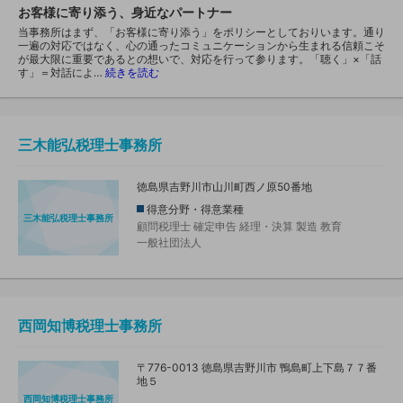
お客様に寄り添う、身近なパートナー
当事務所はまず、「お客様に寄り添う」をポリシーとしておりいます。通り
一遍の対応ではなく、心の通ったコミュニケーションから生まれる信頼こそ
が最大限に重要であるとの想いで、対応を行って参ります。「聴く」×「話
す」＝対話によ…
続きを読む
三木能弘税理士事務所
徳島県吉野川市山川町西ノ原50番地
得意分野・得意業種
三木能弘税理士事務所
顧問税理士
確定申告
経理・決算
製造
教育
一般社団法人
西岡知博税理士事務所
〒776-0013 徳島県吉野川市 鴨島町上下島７７番
地５
西岡知博税理士事務所