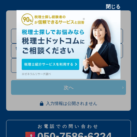
閉じる
問い合わせる方について教えてください
法人設立・法人成り予定
法人の方
の方
個人事業主・フリーラン
相続税申告の方
スの方
確定申告・その他
次へ
入力情報は公開されません
お電話での問い合わせ
050
7586
6224