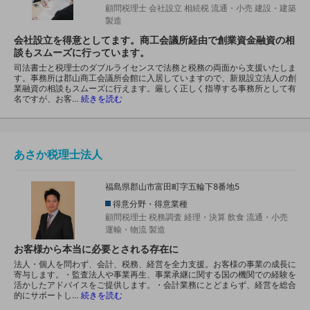
顧問税理士
会社設立
相続税
流通・小売
建設・建築
製造
会社設立を得意としてます。商工会議所経由で創業資金融資の相
談もスムーズに行っています。
司法書士と税理士のダブルライセンスで法務と税務の両面から支援いたしま
す。事務所は郡山商工会議所会館に入居していますので、新規設立法人の創
業融資の相談もスムーズに行えます。厳しく正しく指導する事務所として有
名ですが、お客…
続きを読む
あさか税理士法人
福島県郡山市富田町字五輪下8番地5
得意分野・得意業種
顧問税理士
税務調査
経理・決算
飲食
流通・小売
運輸・物流
製造
お客様から本当に必要とされる存在に
法人・個人を問わず、会計、税務、経営を全力支援。お客様の事業の成長に
寄与します。・監査法人や事業再生、事業承継に関する国の機関での経験を
活かしたアドバイスをご提供します。・会計業務にとどまらず、経営を総合
的にサポートし…
続きを読む