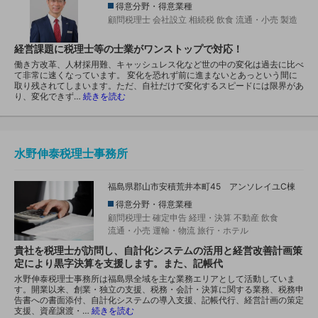
得意分野・得意業種
顧問税理士
会社設立
相続税
飲食
流通・小売
製造
経営課題に税理士等の士業がワンストップで対応！
働き方改革、人材採用難、キャッシュレス化など世の中の変化は過去に比べ
て非常に速くなっています。 変化を恐れず前に進まないとあっという間に
取り残されてしまいます。ただ、自社だけで変化するスピードには限界があ
り、変化できず…
続きを読む
水野伸泰税理士事務所
福島県郡山市安積荒井本町45 アンソレイユC棟
得意分野・得意業種
顧問税理士
確定申告
経理・決算
不動産
飲食
流通・小売
運輸・物流
旅行・ホテル
貴社を税理士が訪問し、自計化システムの活用と経営改善計画策
定により黒字決算を支援します。また、記帳代
水野伸泰税理士事務所は福島県全域を主な業務エリアとして活動していま
す。開業以来、創業・独立の支援、税務・会計・決算に関する業務、税務申
告書への書面添付、自計化システムの導入支援、記帳代行、経営計画の策定
支援、資産譲渡・…
続きを読む