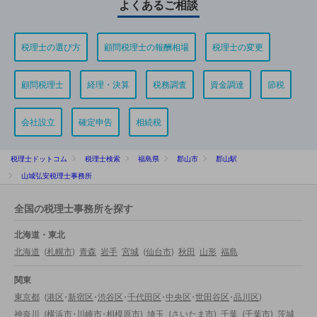
よくあるご相談
税理士の選び方
顧問税理士の報酬相場
税理士の変更
顧問税理士
経理・決算
税務調査
資金調達
節税
会社設立
確定申告
相続税
税理士ドットコム
税理士検索
福島県
郡山市
郡山駅
山城弘安税理士事務所
全国の税理士事務所を探す
北海道・東北
北海道
(
札幌市
)
青森
岩手
宮城
(
仙台市
)
秋田
山形
福島
関東
東京都
(
港区
・
新宿区
・
渋谷区
・
千代田区
・
中央区
・
世田谷区
・
品川区
)
神奈川
(
横浜市
・
川崎市
・
相模原市
)
埼玉
(
さいたま市
)
千葉
(
千葉市
)
茨城