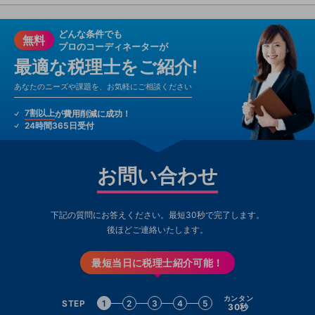
どんな条件でも
無料
プロのコーディネーターが
最適な税理士をご紹介!
あなたのニーズや課題を、お気軽にご相談ください
7割以上
が費用削減に成功！
24時間365日受付
お問い合わせ
下記の質問にお答えください。最短30秒で完了します。
後ほどご連絡いたします。
最短当日に税理士紹介可能！
カンタン
STEP
1
2
3
4
5
30秒