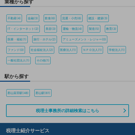
業種から探す
不動産(4)
金融(3)
飲食(6)
流通・小売(6)
建設・建築(3)
IT・インターネット(2)
美容(3)
運輸・物流(4)
製造(5)
教育(3)
医療・福祉(1)
旅行・ホテル(2)
アミューズメント・レジャー(0)
ファンド(0)
社会福祉法人(2)
医療法人(1)
ＮＰＯ法人(1)
学校法人(1)
一般社団法人(1)
その他(1)
駅から探す
郡山富田駅(48)
郡山駅(61)
税理士事務所の詳細検索はこちら
税理士紹介サービス