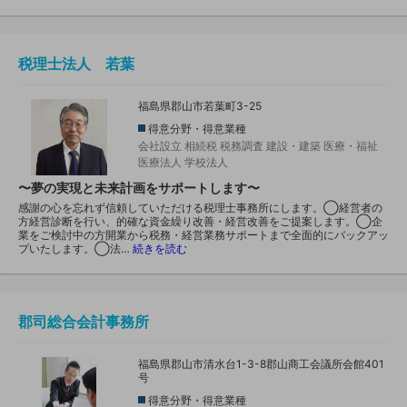
税理士法人 若葉
福島県郡山市若葉町3-25
得意分野・得意業種
会社設立
相続税
税務調査
建設・建築
医療・福祉
医療法人
学校法人
〜夢の実現と未来計画をサポートします〜
感謝の心を忘れず信頼していただける税理士事務所にします。◯経営者の
方経営診断を行い、的確な資金繰り改善・経営改善をご提案します。◯企
業をご検討中の方開業から税務・経営業務サポートまで全面的にバックアッ
プいたします。◯法…
続きを読む
郡司総合会計事務所
福島県郡山市清水台1-3-8郡山商工会議所会館401
号
得意分野・得意業種