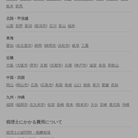
栃木
群馬
北陸・甲信越
山梨
長野
新潟
(
新潟市
)
石川
富山
福井
東海
愛知
(
名古屋市
)
静岡
(
静岡市
・
浜松市
)
岐阜
三重
近畿
大阪
(
大阪市
・
堺市
)
京都
(
京都市
)
兵庫
(
神戸市
)
滋賀
奈良
和歌山
中国・四国
岡山
(
岡山市
)
広島
(
広島市
)
鳥取
島根
山口
徳島
香川
愛媛
高知
九州・沖縄
福岡
(
福岡市
・
北九州市
)
佐賀
長崎
熊本
(
熊本市
)
大分
宮崎
鹿児島
沖縄
税理士にかかる費用について
税理士の顧問料・報酬相場