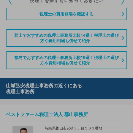
税理士を探す前に知っておきたい
ていただくことができます。また、税理士をお探しの方との接点をご提供す
る「みんなの税務相談」、コーディネーターからの案件紹介などをご利用い
税理士の費用相場を確認する
ただけます。
無料登録のご案内はこちら
郡山でおすすめの税理士事務所比較14選！税理士の選び
方や費用相場も併せて紹介
情報の誤りや削除などのお問い合わせはこちら
福島でおすすめの税理士事務所比較19選！税理士の選び
方や費用相場も併せて紹介
山城弘安税理士事務所の近くにある
税理士事務所
ベストファーム税理士法人 郡山事務所
福島県郡山市安積３丁目１０１番地