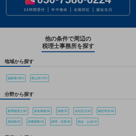
24時間受付
年中無休
全国対応
最短当日
他の条件で周辺の
税理士事務所を探す
地域から探す
福島県(381)
郡山市(101)
分野から探す
顧問税理士(6)
資金調達(6)
節税(5)
会社設立(6)
確定申告(6)
相続税(5)
税務調査(5)
経理・決算(6)
税金・お金(3)