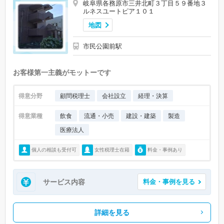
岐阜県各務原市三井北町３丁目５９番地３
ルネスユートピア１０１
地図
市民公園前駅
お客様第一主義がモットーです
得意分野
顧問税理士
会社設立
経理・決算
得意業種
飲食
流通・小売
建設・建築
製造
医療法人
個人の相談も受付可
女性税理士在籍
料金・事例あり
サービス内容
料金・事例を見る
詳細を見る