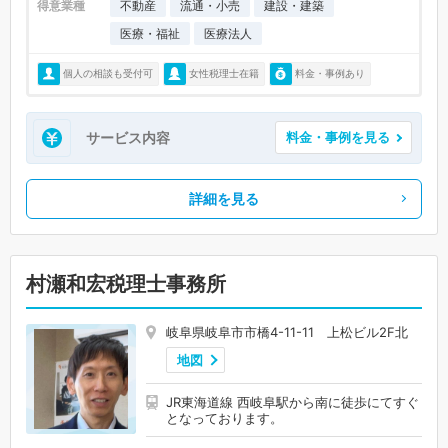
得意業種
不動産
流通・小売
建設・建築
医療・福祉
医療法人
個人の相談も受付可
女性税理士在籍
料金・事例あり
サービス内容
料金・事例を見る
詳細を見る
村瀬和宏税理士事務所
岐阜県岐阜市市橋4-11-11 上松ビル2F北
地図
JR東海道線 西岐阜駅から南に徒歩にてすぐ
となっております。