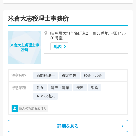
米倉大志税理士事務所
岐阜県大垣市郭町東2丁目57番地 戸田ビル1
01号室
米倉大志税理士事
地図
務所
得意分野
顧問税理士
確定申告
税金・お金
得意業種
飲食
建設・建築
美容
製造
ＮＰＯ法人
個人の相談も受付可
詳細を見る