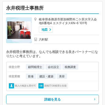
永井税理士事務所
岐阜県各務原市那加桐野外二ケ所大字入会
地6番地4 エステイタスKN-6 101号
地図
六軒駅
永井税理士事務所は、なんでも相談できる良きパートナーにな
りたいと考えています。
得意分野
顧問税理士
会社設立
税務調査
得意業種
飲食
建設・建築
美容
個人の相談も受付可
国税庁OB税理士在籍
詳細を見る