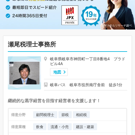
瀬尾税理士事務所
岐阜県岐阜市神田町一丁目8番地4 プラド
ビル4A
地図
岐阜バス 岐阜市役所南庁舎前 徒歩1分
継続的な黒字経営を目指す経営者を支援します！
得意分野
顧問税理士
節税
相続税
得意業種
飲食
流通・小売
建設・建築