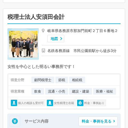
税理士法人安須田会計
岐阜県各務原市那加門前町２丁目６番地２
地図
名鉄各務原線 市民公園前駅から徒歩3分
女性を中心とした明るい事務所です！
得意分野
顧問税理士
節税
相続税
得意業種
飲食
流通・小売
建設・建築
医療・福祉
個人の相談も受付可
女性税理士在籍
料金・事例あり
サービス内容
料金・事例を見る