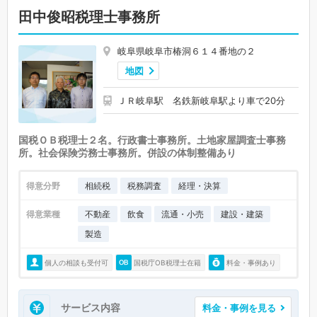
田中俊昭税理士事務所
岐阜県岐阜市椿洞６１４番地の２
地図
ＪＲ岐阜駅 名鉄新岐阜駅より車で20分
国税ＯＢ税理士２名。行政書士事務所。土地家屋調査士事務
所。社会保険労務士事務所。併設の体制整備あり
得意分野
相続税
税務調査
経理・決算
得意業種
不動産
飲食
流通・小売
建設・建築
製造
個人の相談も受付可
国税庁OB税理士在籍
料金・事例あり
サービス内容
料金・事例を見る