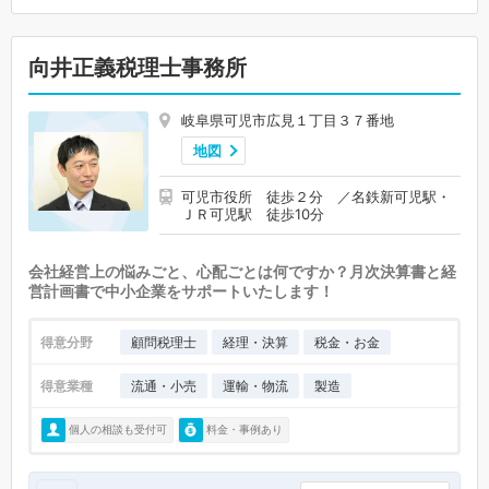
向井正義税理士事務所
岐阜県可児市広見１丁目３７番地
地図
可児市役所 徒歩２分 ／名鉄新可児駅・
ＪＲ可児駅 徒歩10分
会社経営上の悩みごと、心配ごとは何ですか？月次決算書と経
営計画書で中小企業をサポートいたします！
得意分野
顧問税理士
経理・決算
税金・お金
得意業種
流通・小売
運輸・物流
製造
個人の相談も受付可
料金・事例あり