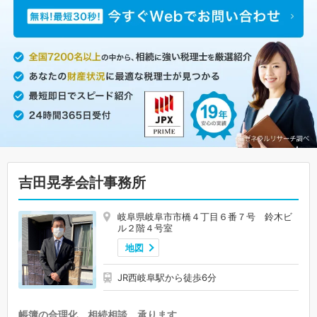
吉田晃孝会計事務所
岐阜県岐阜市市橋４丁目６番７号 鈴木ビ
ル２階４号室
地図
JR西岐阜駅から徒歩6分
帳簿の合理化、相続相談、承ります