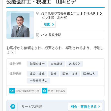
公認会計士・税理士 山田ヒデ
岐阜県岐阜市長良東２丁目３７番地ＲＳＤ
ビル３階 北号室
地図
バス 長良東駅
お客様から信頼をされ、必要とされ、感謝されるよう、行動し
よう！
得意分野
顧問税理士
資金調達
会社設立
得意業種
建設・建築
製造
医療・福祉
医療法人
一般社団法人
国税庁OB税理士在籍
料金・事例あり
サービス内容
料金・事例を見る