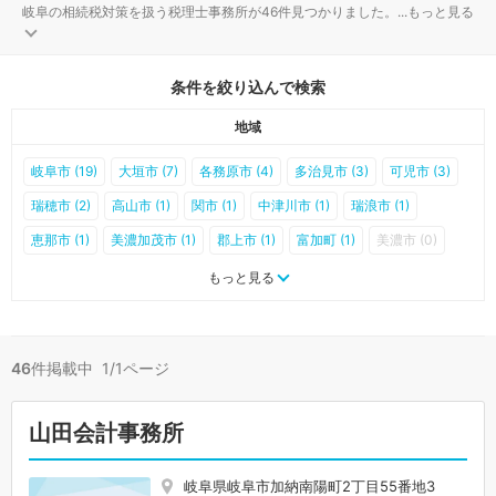
岐阜の相続税対策を扱う税理士事務所が46件見つかりました。
...
もっと見る
条件を絞り込んで検索
地域
岐阜市 (19)
大垣市 (7)
各務原市 (4)
多治見市 (3)
可児市 (3)
瑞穂市 (2)
高山市 (1)
関市 (1)
中津川市 (1)
瑞浪市 (1)
恵那市 (1)
美濃加茂市 (1)
郡上市 (1)
富加町 (1)
美濃市 (0)
羽島市 (0)
土岐市 (0)
山県市 (0)
飛騨市 (0)
本巣市 (0)
もっと見る
下呂市 (0)
海津市 (0)
岐南町 (0)
笠松町 (0)
養老町 (0)
垂井町 (0)
関ケ原町 (0)
神戸町 (0)
輪之内町 (0)
安八町 (0)
46
件掲載中 1/1ページ
揖斐川町 (0)
大野町 (0)
池田町 (0)
北方町 (0)
坂祝町 (0)
川辺町 (0)
七宗町 (0)
八百津町 (0)
白川町 (0)
東白川村 (0)
山田会計事務所
御嵩町 (0)
白川村 (0)
岐阜県岐阜市加納南陽町2丁目55番地3