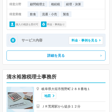
得意分野
顧問税理士
相続税
経理・決算
得意業種
飲食
流通・小売
製造
個人の相談も受付可
料金・事例あり
サービス内容
料金・事例を見る
詳細を見る
清水裕雅税理士事務所
岐阜県大垣市熊野町２８８番地１
地図
ＪＲ荒尾駅から徒歩１２分