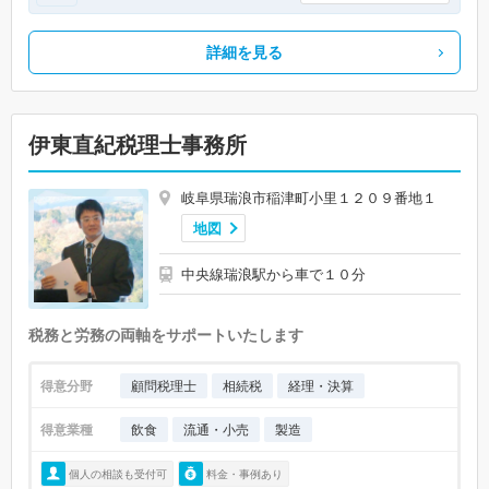
詳細を見る
伊東直紀税理士事務所
岐阜県瑞浪市稲津町小里１２０９番地１
地図
中央線瑞浪駅から車で１０分
税務と労務の両軸をサポートいたします
得意分野
顧問税理士
相続税
経理・決算
得意業種
飲食
流通・小売
製造
個人の相談も受付可
料金・事例あり