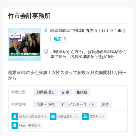
竹市会計事務所
岐阜県岐阜市柳津町丸野５丁目１０４番地
地図
JR岐阜駅から20分、新幹線岐阜羽島駅から
車で15分、名鉄柳津駅から徒歩15分
創業50年の安心実績！女性スタッフ多数☆月次顧問料1万円〜
から
得意分野
顧問税理士
節税
相続税
得意業種
流通・小売
IT・インターネット
製造
個人の相談も受付可
国際会計対応可
英語対応可
料金・事例あり