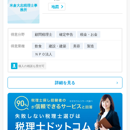
米倉大志税理士事
地図
務所
得意分野
顧問税理士
確定申告
税金・お金
得意業種
飲食
建設・建築
美容
製造
ＮＰＯ法人
個人の相談も受付可
詳細を見る