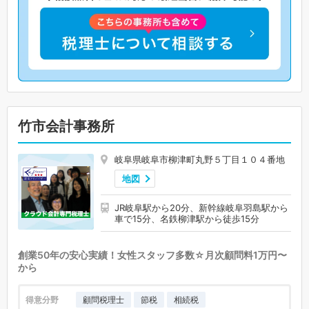
竹市会計事務所
岐阜県岐阜市柳津町丸野５丁目１０４番地
地図
JR岐阜駅から20分、新幹線岐阜羽島駅から
車で15分、名鉄柳津駅から徒歩15分
創業50年の安心実績！女性スタッフ多数☆月次顧問料1万円〜
から
得意分野
顧問税理士
節税
相続税