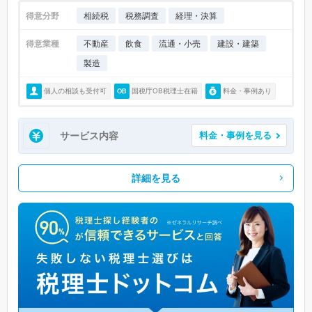
得意分野
相続税
税務調査
経理・決算
得意業種
不動産
飲食
流通・小売
建設・建築
製造
個人の相談も受付可
国税庁OB税理士在籍
料金・事例あり
サービス内容
料金・事例を見る
詳細を見る