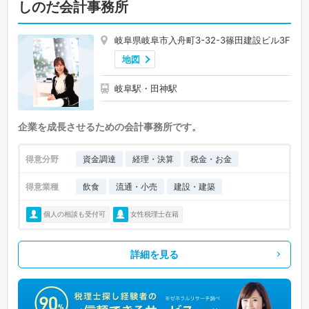
しのだ会計事務所
岐阜県岐阜市入舟町3-32-3篠田建設ビル3F
地図
岐阜駅・田神駅
企業を成長させるための会計事務所です。
得意分野
資金調達
経理・決算
税金・お金
得意業種
飲食
流通・小売
建設・建築
個人の相談も受付可
女性税理士在籍
詳細を見る