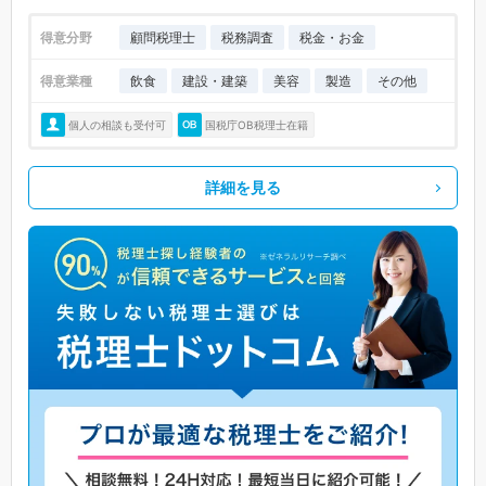
得意分野
顧問税理士
税務調査
税金・お金
得意業種
飲食
建設・建築
美容
製造
その他
個人の相談も受付可
国税庁OB税理士在籍
詳細を見る