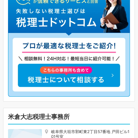
米倉大志税理士事務所
岐阜県大垣市郭町東2丁目57番地 戸田ビル1
01号室