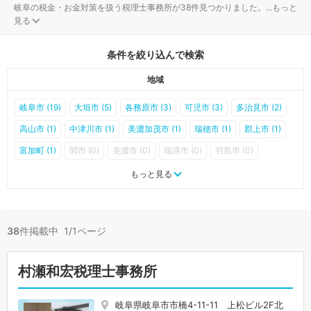
岐阜の税金・お金対策を扱う税理士事務所が38件見つかりました。
...
もっと
見る
条件を絞り込んで検索
地域
岐阜市 (19)
大垣市 (5)
各務原市 (3)
可児市 (3)
多治見市 (2)
高山市 (1)
中津川市 (1)
美濃加茂市 (1)
瑞穂市 (1)
郡上市 (1)
富加町 (1)
関市 (0)
美濃市 (0)
瑞浪市 (0)
羽島市 (0)
恵那市 (0)
土岐市 (0)
山県市 (0)
飛騨市 (0)
本巣市 (0)
もっと見る
下呂市 (0)
海津市 (0)
岐南町 (0)
笠松町 (0)
養老町 (0)
垂井町 (0)
関ケ原町 (0)
神戸町 (0)
輪之内町 (0)
安八町 (0)
38
件掲載中 1/1ページ
揖斐川町 (0)
大野町 (0)
池田町 (0)
北方町 (0)
坂祝町 (0)
川辺町 (0)
七宗町 (0)
八百津町 (0)
白川町 (0)
東白川村 (0)
村瀬和宏税理士事務所
御嵩町 (0)
白川村 (0)
岐阜県岐阜市市橋4-11-11 上松ビル2F北