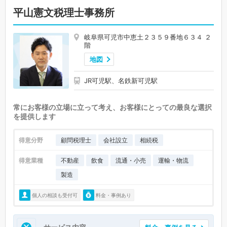
平山憲文税理士事務所
岐阜県可児市中恵土２３５９番地６３４ ２
階
地図
JR可児駅、名鉄新可児駅
常にお客様の立場に立って考え、お客様にとっての最良な選択
を提供します
得意分野
顧問税理士
会社設立
相続税
得意業種
不動産
飲食
流通・小売
運輸・物流
製造
個人の相談も受付可
料金・事例あり