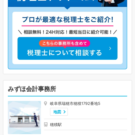
みずほ会計事務所
岐阜県瑞穂市穂積1792番地5
地図
穂積駅