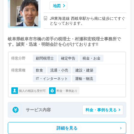
地図
JR東海道線 西岐阜駅から南に徒歩にてすぐ
となっております。
岐阜県岐阜市市橋の若手の税理士・村瀬和宏税理士事務所で
す。誠実・迅速・明朗会計を心がけております‼
得意分野
顧問税理士
確定申告
税金・お金
得意業種
飲食
流通・小売
建設・建築
IT・インターネット
運輸・物流
個人の相談も受付可
料金・事例あり
サービス内容
料金・事例を見る
詳細を見る