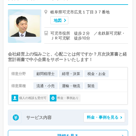
岐阜県可児市広見１丁目３７番地
地図
可児市役所 徒歩２分 ／名鉄新可児駅・
ＪＲ可児駅 徒歩10分
会社経営上の悩みごと、心配ごとは何ですか？月次決算書と経
営計画書で中小企業をサポートいたします！
得意分野
顧問税理士
経理・決算
税金・お金
得意業種
流通・小売
運輸・物流
製造
個人の相談も受付可
料金・事例あり
サービス内容
料金・事例を見る
詳細を見る