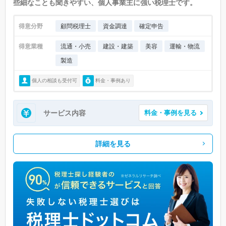
些細なことも聞きやすい、個人事業主に強い税理士です。
得意分野
顧問税理士
資金調達
確定申告
得意業種
流通・小売
建設・建築
美容
運輸・物流
製造
個人の相談も受付可
料金・事例あり
サービス内容
料金・事例を見る
詳細を見る