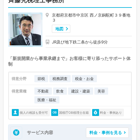
齊藤究税理士事務所
京都府京都市中京区 西ノ京銅駝町３９番地
３
地図
JR及び地下鉄二条から徒歩9分
「新規開業から事業承継まで」お客様に寄り添ったサポート体
制
得意分野
節税
税務調査
税金・お金
得意業種
不動産
飲食
建設・建築
美容
医療・福祉
個人の相談も受付可
国税庁OB税理士在籍
料金・事例あり
サービス内容
料金・事例を見る