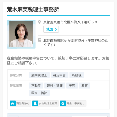
荒木麻実税理士事務所
京都府京都市北区平野八丁柳町５９
地図
北野白梅町駅から徒歩10分（平野神社の近
くです）
税務相談や税務申告について、親切丁寧に対応致します。お気
軽にご相談下さい。
得意分野
顧問税理士
確定申告
相続税
得意業種
不動産
建設・建築
美容
教育
医療・福祉
英語対応可
女性税理士在籍
料金・事例あり