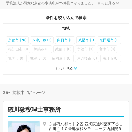
学校法人が得意な京都の事務所が25件見つかりました。
...
もっと見る
条件を絞り込んで検索
地域
京都市 (20)
木津川市 (2)
向日市 (1)
八幡市 (1)
京田辺市 (1)
福知山市 (0)
舞鶴市 (0)
綾部市 (0)
宇治市 (0)
宮津市 (0)
亀岡市 (0)
城陽市 (0)
長岡京市 (0)
京丹後市 (0)
南丹市 (0)
大山崎町 (0)
久御山町 (0)
井手町 (0)
宇治田原町 (0)
もっと見る
笠置町 (0)
和束町 (0)
精華町 (0)
南山城村 (0)
京丹波町 (0)
伊根町 (0)
与謝野町 (0)
25
件掲載中 1/1ページ
礒川敦税理士事務所
京都府京都市中京区 西洞院通蛸薬師下る古
西町４４０番地藤和シティコープ西洞院９