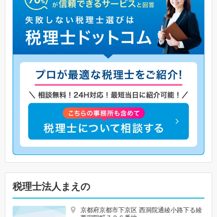
税理士法人まえの
京都府京都市下京区 西洞院通綾小路下る綾