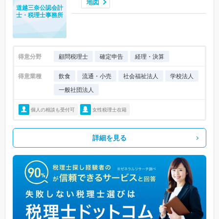
地図
道越三奈公認会計
士・税理士事務所
得意分野
顧問税理士
確定申告
経理・決算
得意業種
飲食
流通・小売
社会福祉法人
学校法人
一般社団法人
個人の相談も受付可
女性税理士在籍
詳細を見る