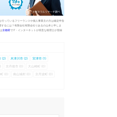
を行っているフリーランスや個人事業主の方は確定申告
理するには？有限会社有限会社りあるの山本と申しま
は
京都府
でIT・インターネットが得意な税理士が登録
(2)
木津川市 (2)
宮津市 (1)
)
京丹後市 (0)
大山崎町 (0)
町 (0)
南山城村 (0)
京丹波町 (0)