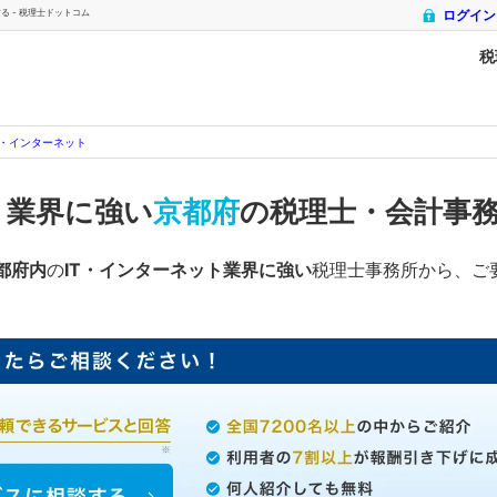
 - 税理士ドットコム
ログイン
税
T・インターネット
ト
業界に強い
京都府
の税理士・会計事
都府内
の
IT・インターネット業界に強い
税理士事務所から、ご