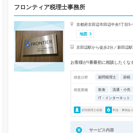
フロンティア税理士事務所
京都府京田辺市田辺中央1丁目5-
地図
京田辺駅から徒歩2分／新田辺駅
お客様が1番最初に相談したくな
顧問税理士
節税
得意分野
飲食
流通・小売
得意業種
IT・インターネット
女性税理士在籍
料金・事例あ
サービス内容