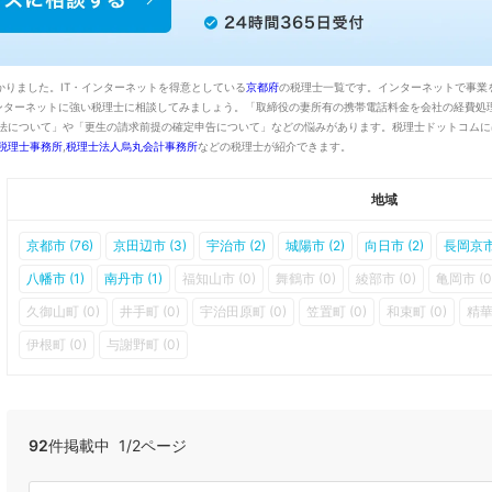
かりました。IT・インターネットを得意としている
京都府
の税理士一覧です。インターネットで事業
インターネットに強い税理士に相談してみましょう。「取締役の妻所有の携帯電話料金を会社の経費処
計算方法について」や「更生の請求前提の確定申告について」などの悩みがあります。税理士ドットコムに
税理士事務所
,
税理士法人烏丸会計事務所
などの税理士が紹介できます。
地域
京都市 (76)
京田辺市 (3)
宇治市 (2)
城陽市 (2)
向日市 (2)
長岡京市 
八幡市 (1)
南丹市 (1)
福知山市 (0)
舞鶴市 (0)
綾部市 (0)
亀岡市 (0
久御山町 (0)
井手町 (0)
宇治田原町 (0)
笠置町 (0)
和束町 (0)
精華
伊根町 (0)
与謝野町 (0)
92
件掲載中 1/2ページ