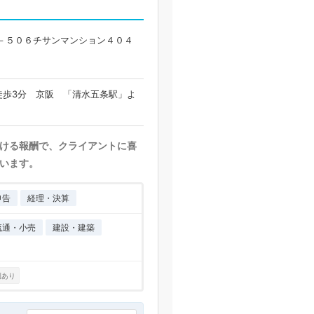
－５０６チサンマンション４０４
徒歩3分 京阪 「清水五条駅」よ
ける報酬で、クライアントに喜
います。
申告
経理・決算
流通・小売
建設・建築
例あり