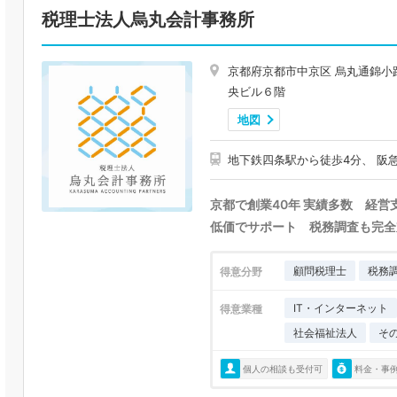
税理士法人烏丸会計事務所
京都府京都市中京区 烏丸通錦小
央ビル６階
地図
地下鉄四条駅から徒歩4分、 阪
京都で創業40年 実績多数 経
低価でサポート 税務調査も完全
顧問税理士
税務
得意分野
IT・インターネット
得意業種
社会福祉法人
そ
個人の相談も受付可
料金・事