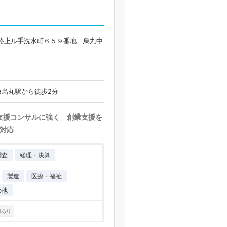
路上ル手洗水町６５９番地 烏丸中
急烏丸駅から徒歩2分
営支援コンサルに強く 創業支援を
対応
調査
経理・決算
製造
医療・福祉
の他
例あり