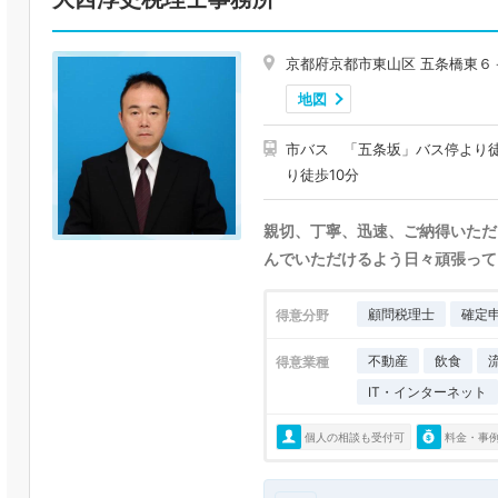
京都府京都市東山区 五条橋東６
地図
市バス 「五条坂」バス停より
り徒歩10分
親切、丁寧、迅速、ご納得いただ
んでいただけるよう日々頑張って
顧問税理士
確定
得意分野
不動産
飲食
得意業種
IT・インターネット
個人の相談も受付可
料金・事