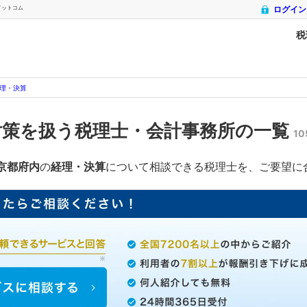
ドットコム
ログイン
税
理・決算
対策を扱う税理士・会計事務所の一覧
1
京都府内
の
経理・決算
について相談できる税理士を、ご要望に