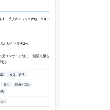
路上ル手洗水町６５９番地 烏丸中
急烏丸駅から徒歩2分
営支援コンサルに強く 創業支援を
対応
調査
経理・決算
製造
医療・福祉
の他
例あり