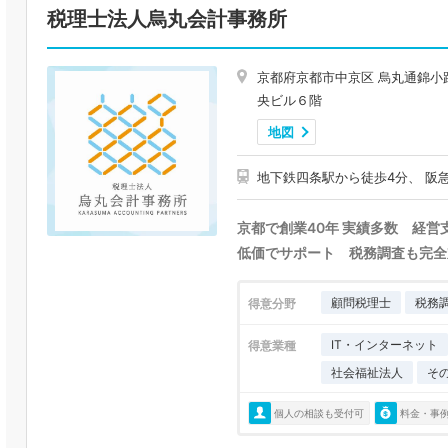
税理士法人烏丸会計事務所
京都府京都市中京区 烏丸通錦小
央ビル６階
地図
地下鉄四条駅から徒歩4分、 阪
京都で創業40年 実績多数 経
低価でサポート 税務調査も完全
顧問税理士
税務
得意分野
IT・インターネット
得意業種
社会福祉法人
そ
個人の相談も受付可
料金・事