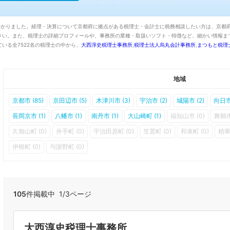
見つかりました。経理・決算について京都府に拠点がある税理士・会計士に税務相談したい方は、京都
さい。また、税理士の詳細プロフィールや、事務所の業種・取扱いソフト・特徴など、細かい情報ま
いる全7522名の税理士の中から、
大西淳史税理士事務所
,
税理士法人烏丸会計事務所
,
まつもと税理
地域
京都市 (85)
京田辺市 (5)
木津川市 (3)
宇治市 (2)
城陽市 (2)
向日市 
長岡京市 (1)
八幡市 (1)
南丹市 (1)
大山崎町 (1)
福知山市 (0)
舞鶴市
久御山町 (0)
井手町 (0)
宇治田原町 (0)
笠置町 (0)
和束町 (0)
精華
伊根町 (0)
与謝野町 (0)
105
件掲載中 1/3ページ
大西淳史税理士事務所