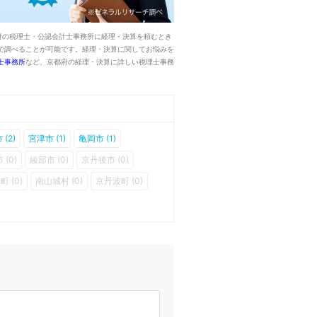
府の税理士・公認会計士事務所に経理・決算を頼むとき
で調べることが可能です。経理・決算に関してお悩みを
士事務所
など、京都府の経理・決算に詳しい税理士事務
(2)
宮津市 (1)
亀岡市 (1)
 (0)
綾部市 (0)
京丹後市 (0)
町 (0)
南山城村 (0)
京丹波町 (0)