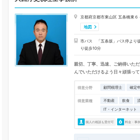
京都府京都市東山区 五条橋東６
地図
市バス 「五条坂」バス停より
り徒歩10分
親切、丁寧、迅速、ご納得いただ
んでいただけるよう日々頑張って
顧問税理士
確定
得意分野
不動産
飲食
得意業種
IT・インターネット
個人の相談も受付可
料金・事