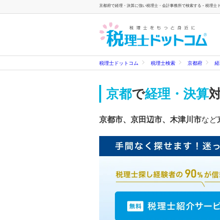
京都府で経理・決算に強い税理士・会計事務所で検索する - 税理士
税理士ドットコム
税理士検索
京都府
経
京都
で
経理・決算
京都市、京田辺市、木津川市
など