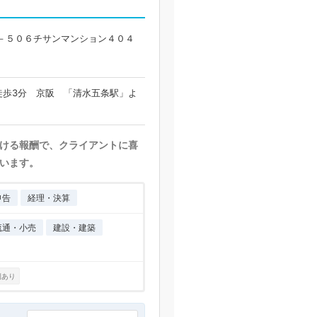
－５０６チサンマンション４０４
徒歩3分 京阪 「清水五条駅」よ
ける報酬で、クライアントに喜
います。
申告
経理・決算
流通・小売
建設・建築
例あり