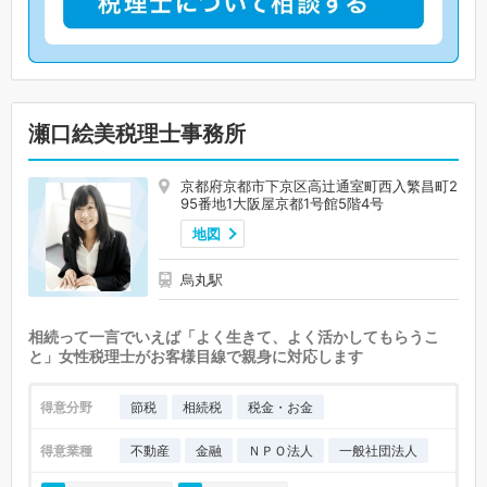
瀬口絵美税理士事務所
京都府京都市下京区高辻通室町西入繁昌町2
95番地1大阪屋京都1号館5階4号
地図
烏丸駅
相続って一言でいえば「よく生きて、よく活かしてもらうこ
と」女性税理士がお客様目線で親身に対応します
得意分野
節税
相続税
税金・お金
得意業種
不動産
金融
ＮＰＯ法人
一般社団法人