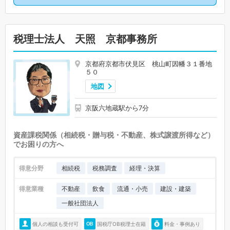
税理士法人 天照 京都事務所
京都府京都市伏見区 桃山町因幡３１番地
５０
地図
京阪六地蔵駅から7分
資産課税関係（相続税・贈与税・不動産、株式譲渡所得など）
でお困りの方へ
得意分野
相続税
税務調査
経理・決算
得意業種
不動産
飲食
流通・小売
建設・建築
一般社団法人
個人の相談も受付可
国税庁OB税理士在籍
料金・事例あり