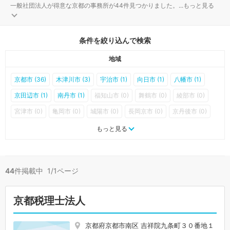
一般社団法人が得意な京都の事務所が44件見つかりました。
...
もっと見る
条件を絞り込んで検索
地域
京都市 (36)
木津川市 (3)
宇治市 (1)
向日市 (1)
八幡市 (1)
京田辺市 (1)
南丹市 (1)
福知山市 (0)
舞鶴市 (0)
綾部市 (0)
宮津市 (0)
亀岡市 (0)
城陽市 (0)
長岡京市 (0)
京丹後市 (0)
大山崎町 (0)
久御山町 (0)
井手町 (0)
宇治田原町 (0)
もっと見る
笠置町 (0)
和束町 (0)
精華町 (0)
南山城村 (0)
京丹波町 (0)
伊根町 (0)
与謝野町 (0)
44
件掲載中 1/1ページ
京都税理士法人
京都府京都市南区 吉祥院九条町３０番地１