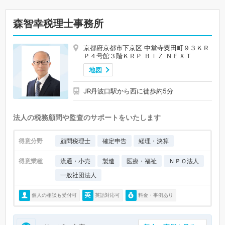
森智幸税理士事務所
京都府京都市下京区 中堂寺粟田町９３ＫＲ
Ｐ４号館３階ＫＲＰ ＢＩＺ ＮＥＸＴ
地図
JR丹波口駅から西に徒歩約5分
法人の税務顧問や監査のサポートをいたします
得意分野
顧問税理士
確定申告
経理・決算
得意業種
流通・小売
製造
医療・福祉
ＮＰＯ法人
一般社団法人
個人の相談も受付可
英語対応可
料金・事例あり