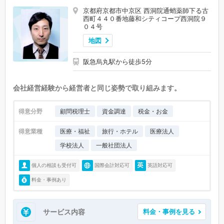
京都府京都市中京区 西洞院通蛸薬師下る古
西町４４０番地藤和シティコープ西洞院９
０４号
地図
阪急烏丸駅から徒歩5分
会社経営経験から経営者と同じ姿勢で取り組みます。
得意分野
顧問税理士
資金調達
税金・お金
得意業種
医療・福祉
旅行・ホテル
医療法人
学校法人
一般社団法人
個人の相談も受付可
国際会計対応可
英語対応可
料金・事例あり
サービス内容
料金・事例を見る