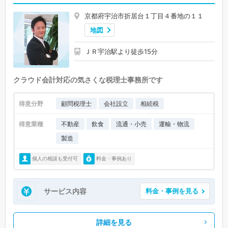
京都府宇治市折居台１丁目４番地の１１
地図
ＪＲ宇治駅より徒歩15分
クラウド会計対応の気さくな税理士事務所です
得意分野
顧問税理士
会社設立
相続税
得意業種
不動産
飲食
流通・小売
運輸・物流
製造
個人の相談も受付可
料金・事例あり
サービス内容
料金・事例を見る
詳細を見る