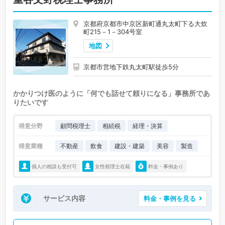
京都府京都市中京区新町通丸太町下る大炊
町215－1－304号室
地図
京都市営地下鉄丸太町駅徒歩5分
かかりつけ医のように「何でも話せて頼りになる」事務所であ
りたいです
得意分野
顧問税理士
相続税
経理・決算
得意業種
不動産
飲食
建設・建築
美容
製造
個人の相談も受付可
女性税理士在籍
料金・事例あり
サービス内容
料金・事例を見る