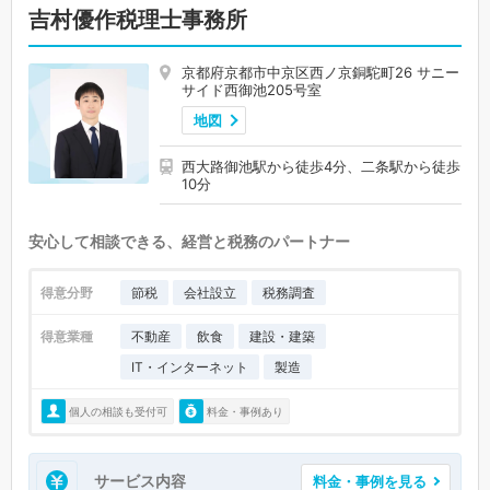
吉村優作税理士事務所
京都府京都市中京区西ノ京銅駝町26 サニー
サイド西御池205号室
地図
西大路御池駅から徒歩4分、二条駅から徒歩
10分
安心して相談できる、経営と税務のパートナー
得意分野
節税
会社設立
税務調査
得意業種
不動産
飲食
建設・建築
IT・インターネット
製造
個人の相談も受付可
料金・事例あり
サービス内容
料金・事例を見る