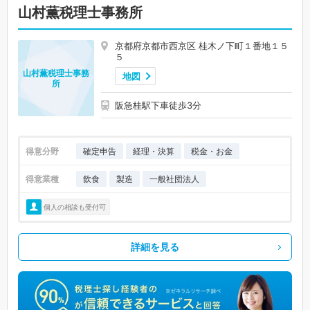
山村薫税理士事務所
京都府京都市西京区 桂木ノ下町１番地１５
５
山村薫税理士事務
地図
所
阪急桂駅下車徒歩3分
得意分野
確定申告
経理・決算
税金・お金
得意業種
飲食
製造
一般社団法人
個人の相談も受付可
詳細を見る