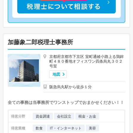
加藤象二郎税理士事務所
京都府京都市下京区 室町通綾小路上る鶏鉾
町４８０番地オフィスワン四条烏丸３０２
号室
地図
阪急烏丸駅から徒歩１分
全ての事務は当事務所でワンストップでおまかせください！！
得意分野
資金調達
会社設立
税金・お金
得意業種
飲食
IT・インターネット
美容