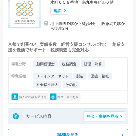
水町６５９番地 烏丸中央ビル６階
地図
地下鉄四条駅から徒歩4分、 阪急烏丸駅か
ら徒歩2分
京都で創業40年 実績多数 経営支援コンサルに強く 創業支
援を低価でサポート 税務調査も完全対応
得意分野
顧問税理士
税務調査
経理・決算
得意業種
IT・インターネット
製造
医療・福祉
社会福祉法人
その他
個人の相談も受付可
料金・事例あり
サービス内容
料金・事例を見る
詳細を見る