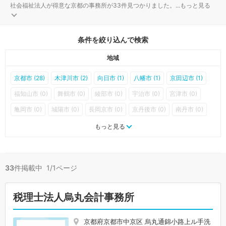
社会福祉法人が得意な京都の事務所が33件見つかりました。
...
もっと見る
条件を絞り込んで検索
地域
京都市 (28)
木津川市 (2)
向日市 (1)
八幡市 (1)
京田辺市 (1)
福知山市 (0)
舞鶴市 (0)
綾部市 (0)
宇治市 (0)
宮津市 (0)
亀岡市 (0)
城陽市 (0)
長岡京市 (0)
京丹後市 (0)
南丹市 (0)
大山崎町 (0)
久御山町 (0)
井手町 (0)
宇治田原町 (0)
もっと見る
笠置町 (0)
和束町 (0)
精華町 (0)
南山城村 (0)
京丹波町 (0)
伊根町 (0)
与謝野町 (0)
33
件掲載中 1/1ページ
税理士法人烏丸会計事務所
京都府京都市中京区 烏丸通錦小路上ル手洗