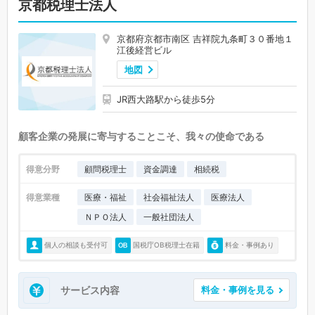
京都税理士法人
京都府京都市南区 吉祥院九条町３０番地１
江後経営ビル
地図
JR西大路駅から徒歩5分
顧客企業の発展に寄与することこそ、我々の使命である
得意分野
顧問税理士
資金調達
相続税
得意業種
医療・福祉
社会福祉法人
医療法人
ＮＰＯ法人
一般社団法人
個人の相談も受付可
国税庁OB税理士在籍
料金・事例あり
サービス内容
料金・事例を見る