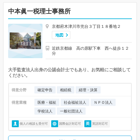
中本眞一税理士事務所
京都府木津川市兜台３丁目１８番地２
地図
近鉄京都線 高の原駅下車 西へ徒歩１２
分
大手監査法人出身の公認会計士でもあり、お気軽にご相談して
ください。
得意分野
確定申告
相続税
経理・決算
得意業種
医療・福祉
社会福祉法人
ＮＰＯ法人
学校法人
一般社団法人
個人の相談も受付可
国際会計対応可
英語対応可