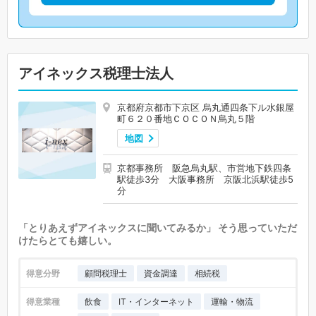
アイネックス税理士法人
京都府京都市下京区 烏丸通四条下ル水銀屋
町６２０番地ＣＯＣＯＮ烏丸５階
地図
京都事務所 阪急烏丸駅、市営地下鉄四条
駅徒歩3分 大阪事務所 京阪北浜駅徒歩5
分
「とりあえずアイネックスに聞いてみるか」 そう思っていただ
けたらとても嬉しい。
得意分野
顧問税理士
資金調達
相続税
得意業種
飲食
IT・インターネット
運輸・物流