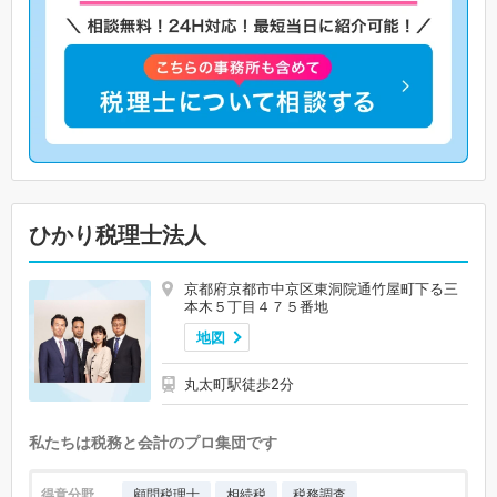
ひかり税理士法人
京都府京都市中京区東洞院通竹屋町下る三
本木５丁目４７５番地
地図
丸太町駅徒歩2分
私たちは税務と会計のプロ集団です
得意分野
顧問税理士
相続税
税務調査