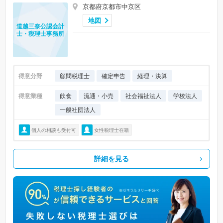
京都府京都市中京区
地図
道越三奈公認会計
士・税理士事務所
得意分野
顧問税理士
確定申告
経理・決算
得意業種
飲食
流通・小売
社会福祉法人
学校法人
一般社団法人
個人の相談も受付可
女性税理士在籍
詳細を見る