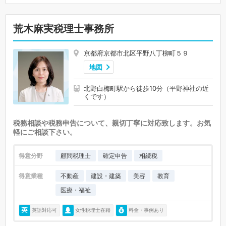
荒木麻実税理士事務所
京都府京都市北区平野八丁柳町５９
地図
北野白梅町駅から徒歩10分（平野神社の近
くです）
税務相談や税務申告について、親切丁寧に対応致します。お気
軽にご相談下さい。
得意分野
顧問税理士
確定申告
相続税
得意業種
不動産
建設・建築
美容
教育
医療・福祉
英語対応可
女性税理士在籍
料金・事例あり