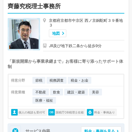
齊藤究税理士事務所
京都府京都市中京区 西ノ京銅駝町３９番地
３
地図
JR及び地下鉄二条から徒歩9分
「新規開業から事業承継まで」お客様に寄り添ったサポート体
制
得意分野
節税
税務調査
税金・お金
得意業種
不動産
飲食
建設・建築
美容
医療・福祉
個人の相談も受付可
国税庁OB税理士在籍
料金・事例あり
サービス内容
料金・事例を見る