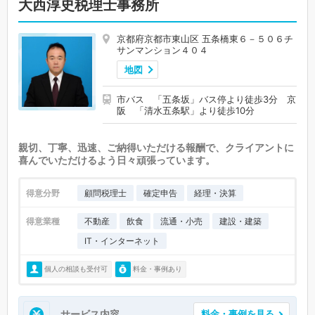
大西淳史税理士事務所
京都府京都市東山区 五条橋東６－５０６チ
サンマンション４０４
地図
市バス 「五条坂」バス停より徒歩3分 京
阪 「清水五条駅」より徒歩10分
親切、丁寧、迅速、ご納得いただける報酬で、クライアントに
喜んでいただけるよう日々頑張っています。
得意分野
顧問税理士
確定申告
経理・決算
得意業種
不動産
飲食
流通・小売
建設・建築
IT・インターネット
個人の相談も受付可
料金・事例あり
サービス内容
料金・事例を見る