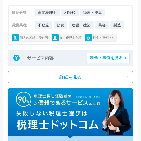
得意分野
顧問税理士
相続税
経理・決算
得意業種
不動産
飲食
建設・建築
美容
製造
個人の相談も受付可
女性税理士在籍
料金・事例あり
サービス内容
料金・事例を見る
詳細を見る