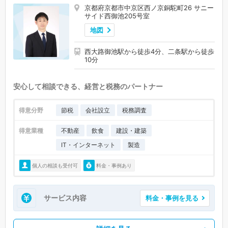
京都府京都市中京区西ノ京銅駝町26 サニー
サイド西御池205号室
地図
西大路御池駅から徒歩4分、二条駅から徒歩
10分
安心して相談できる、経営と税務のパートナー
得意分野
節税
会社設立
税務調査
得意業種
不動産
飲食
建設・建築
IT・インターネット
製造
個人の相談も受付可
料金・事例あり
サービス内容
料金・事例を見る