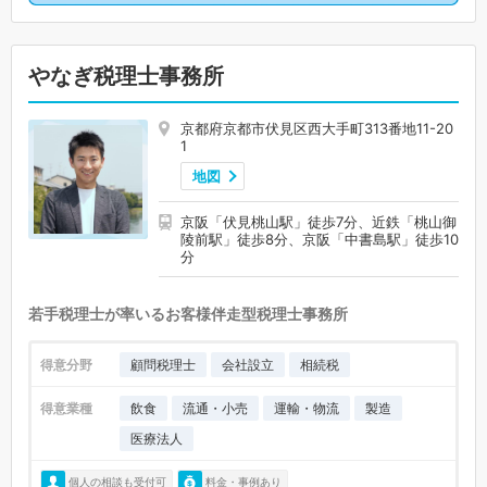
やなぎ税理士事務所
京都府京都市伏見区西大手町313番地11-20
1
地図
京阪「伏見桃山駅」徒歩7分、近鉄「桃山御
陵前駅」徒歩8分、京阪「中書島駅」徒歩10
分
若手税理士が率いるお客様伴走型税理士事務所
得意分野
顧問税理士
会社設立
相続税
得意業種
飲食
流通・小売
運輸・物流
製造
医療法人
個人の相談も受付可
料金・事例あり