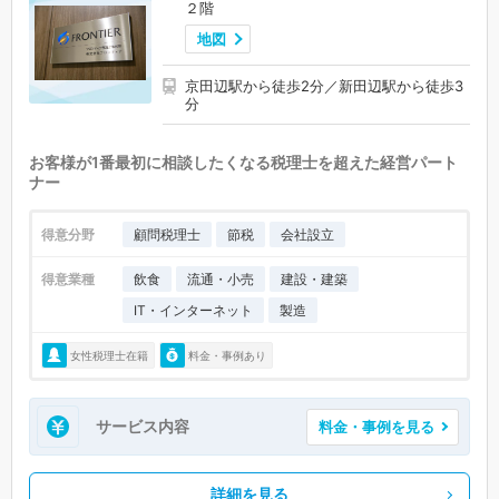
２階
地図
京田辺駅から徒歩2分／新田辺駅から徒歩3
分
お客様が1番最初に相談したくなる税理士を超えた経営パート
ナー
得意分野
顧問税理士
節税
会社設立
得意業種
飲食
流通・小売
建設・建築
IT・インターネット
製造
女性税理士在籍
料金・事例あり
サービス内容
料金・事例を見る
詳細を見る