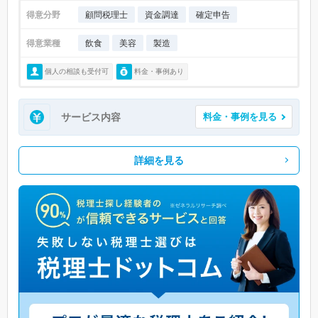
得意分野
顧問税理士
資金調達
確定申告
得意業種
飲食
美容
製造
個人の相談も受付可
料金・事例あり
サービス内容
料金・事例を見る
詳細を見る