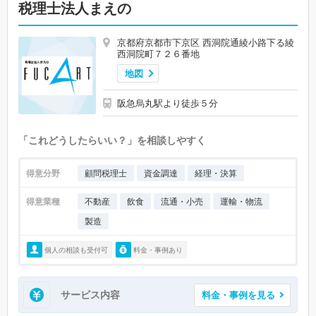
税理士法人まえの
京都府京都市下京区 西洞院通綾小路下る綾
西洞院町７２６番地
地図
阪急烏丸駅より徒歩５分
「これどうしたらいい？」を相談しやすく
得意分野
顧問税理士
資金調達
経理・決算
得意業種
不動産
飲食
流通・小売
運輸・物流
製造
個人の相談も受付可
料金・事例あり
サービス内容
料金・事例を見る