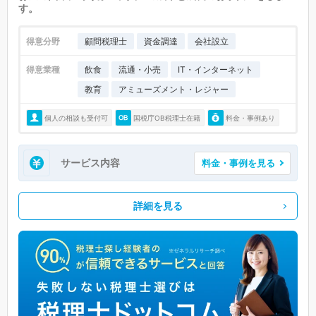
す。
得意分野
顧問税理士
資金調達
会社設立
得意業種
飲食
流通・小売
IT・インターネット
教育
アミューズメント・レジャー
個人の相談も受付可
国税庁OB税理士在籍
料金・事例あり
サービス内容
料金・事例を見る
詳細を見る