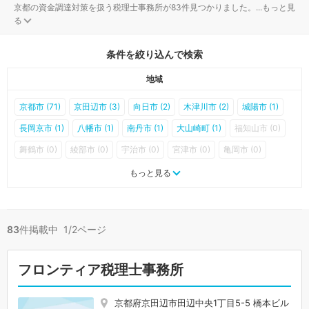
京都の資金調達対策を扱う税理士事務所が83件見つかりました。
...
もっと見
る
条件を絞り込んで検索
地域
京都市 (71)
京田辺市 (3)
向日市 (2)
木津川市 (2)
城陽市 (1)
長岡京市 (1)
八幡市 (1)
南丹市 (1)
大山崎町 (1)
福知山市 (0)
舞鶴市 (0)
綾部市 (0)
宇治市 (0)
宮津市 (0)
亀岡市 (0)
京丹後市 (0)
久御山町 (0)
井手町 (0)
宇治田原町 (0)
もっと見る
笠置町 (0)
和束町 (0)
精華町 (0)
南山城村 (0)
京丹波町 (0)
伊根町 (0)
与謝野町 (0)
83
件掲載中 1/2ページ
フロンティア税理士事務所
京都府京田辺市田辺中央1丁目5-5 橋本ビル