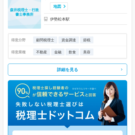
地図
森井税理士・行政
書士事務所
伊勢松本駅
得意分野
顧問税理士
資金調達
節税
得意業種
不動産
金融
飲食
美容
詳細を見る