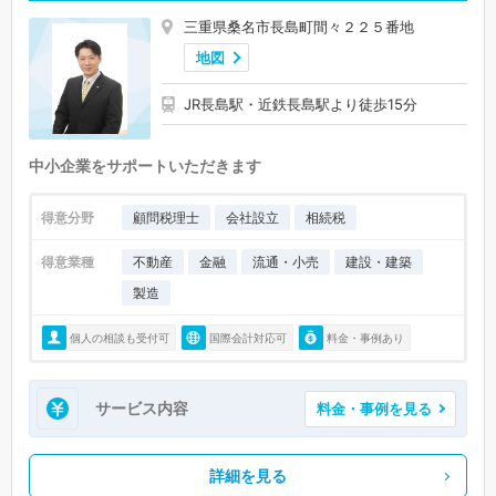
三重県桑名市長島町間々２２５番地
地図
JR長島駅・近鉄長島駅より徒歩15分
中小企業をサポートいただきます
得意分野
顧問税理士
会社設立
相続税
得意業種
不動産
金融
流通・小売
建設・建築
製造
個人の相談も受付可
国際会計対応可
料金・事例あり
サービス内容
料金・事例を見る
詳細を見る