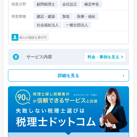
得意分野
顧問税理士
会社設立
確定申告
得意業種
建設・建築
製造
医療・福祉
社会福祉法人
一般社団法人
個人の相談も受付可
サービス内容
料金・事例を見る
詳細を見る