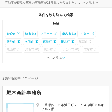
不動産が得意な三重の事務所が23件見つかりました。
...
もっと見る
条件を絞り込んで検索
地域
鈴鹿市 (6)
津市 (4)
四日市市 (4)
桑名市 (3)
松阪市 (2)
伊勢市 (1)
名張市 (1)
東員町 (1)
紀北町 (1)
尾鷲市 (0)
亀山市 (0)
鳥羽市 (0)
熊野市 (0)
いなべ市 (0)
志摩市 (0)
伊賀市 (0)
木曽岬町 (0)
菰野町 (0)
朝日町 (0)
川越町 (0)
もっと見る
多気町 (0)
明和町 (0)
大台町 (0)
玉城町 (0)
度会町 (0)
大紀町 (0)
南伊勢町 (0)
御浜町 (0)
紀宝町 (0)
23
件掲載中 1/1ページ
堀木会計事務所
三重県四日市市浜田町２ー１４ 浜田マルキ
ビル２階