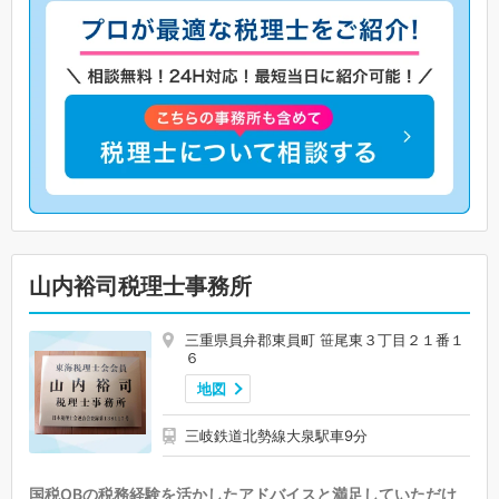
山内裕司税理士事務所
三重県員弁郡東員町 笹尾東３丁目２１番１
６
地図
三岐鉄道北勢線大泉駅車9分
国税OBの税務経験を活かしたアドバイスと満足していただけ