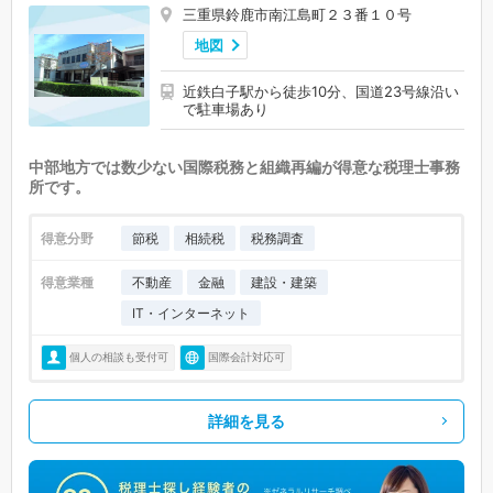
三重県鈴鹿市南江島町２３番１０号
地図
近鉄白子駅から徒歩10分、国道23号線沿い
で駐車場あり
中部地方では数少ない国際税務と組織再編が得意な税理士事務
所です。
得意分野
節税
相続税
税務調査
得意業種
不動産
金融
建設・建築
IT・インターネット
個人の相談も受付可
国際会計対応可
詳細を見る