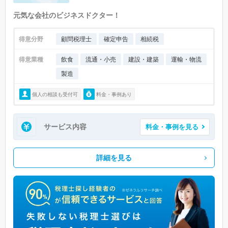
元気な会社のビジネスドクター！
得意分野
顧問税理士
確定申告
相続税
得意業種
飲食
流通・小売
建設・建築
運輸・物流
製造
個人の相談も受付可
料金・事例あり
サービス内容
料金・事例を見る
詳細を見る