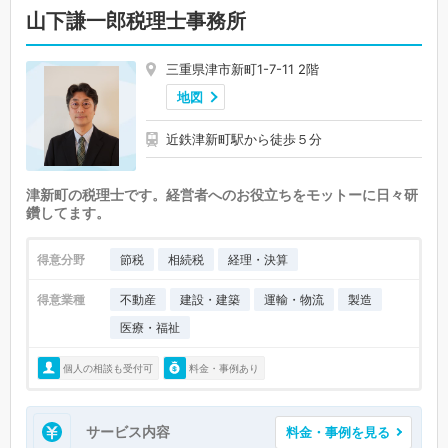
山下謙一郎税理士事務所
三重県津市新町1-7-11 2階
地図
近鉄津新町駅から徒歩５分
津新町の税理士です。経営者へのお役立ちをモットーに日々研
鑽してます。
得意分野
節税
相続税
経理・決算
得意業種
不動産
建設・建築
運輸・物流
製造
医療・福祉
個人の相談も受付可
料金・事例あり
サービス内容
料金・事例を見る