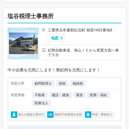
塩谷税理士事務所
三重県北牟婁郡紀北町 相賀1492番地8
地図
紀勢自動車道、海山ＩＣから尾鷲方面へ車
で５分
中小企業を元気にします！東紀州を元気にします！
得意分野
顧問税理士
節税
相続税
得意業種
不動産
建設・建築
製造
医療・福祉
医療法人
個人の相談も受付可
国税庁OB税理士在籍
料金・事例あり