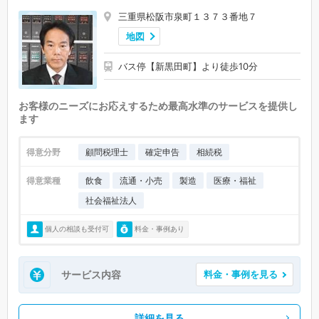
三重県松阪市泉町１３７３番地７
地図
バス停【新黒田町】より徒歩10分
お客様のニーズにお応えするため最高水準のサービスを提供し
ます
得意分野
顧問税理士
確定申告
相続税
得意業種
飲食
流通・小売
製造
医療・福祉
社会福祉法人
個人の相談も受付可
料金・事例あり
サービス内容
料金・事例を見る
詳細を見る