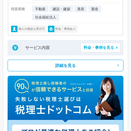
得意業種
不動産
建設・建築
美容
製造
社会福祉法人
個人の相談も受付可
料金・事例あり
サービス内容
料金・事例を見る
詳細を見る