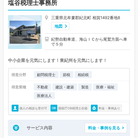
塩谷税理士事務所
三重県北牟婁郡紀北町 相賀1492番地8
地図
紀勢自動車道、海山ＩＣから尾鷲方面へ車
で５分
中小企業を元気にします！東紀州を元気にします！
得意分野
顧問税理士
節税
相続税
得意業種
不動産
建設・建築
製造
医療・福祉
医療法人
個人の相談も受付可
国税庁OB税理士在籍
料金・事例あり
サービス内容
料金・事例を見る