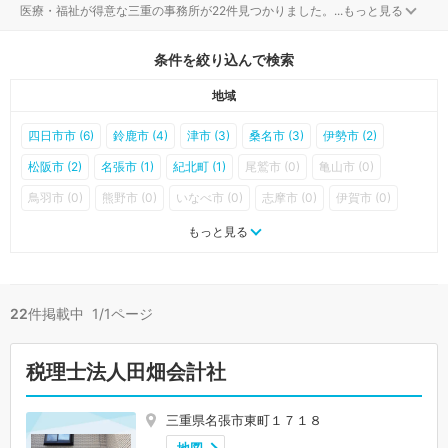
医療・福祉が得意な三重の事務所が22件見つかりました。
...
もっと見る
条件を絞り込んで検索
地域
四日市市 (6)
鈴鹿市 (4)
津市 (3)
桑名市 (3)
伊勢市 (2)
松阪市 (2)
名張市 (1)
紀北町 (1)
尾鷲市 (0)
亀山市 (0)
鳥羽市 (0)
熊野市 (0)
いなべ市 (0)
志摩市 (0)
伊賀市 (0)
木曽岬町 (0)
東員町 (0)
菰野町 (0)
朝日町 (0)
川越町 (0)
もっと見る
多気町 (0)
明和町 (0)
大台町 (0)
玉城町 (0)
度会町 (0)
大紀町 (0)
南伊勢町 (0)
御浜町 (0)
紀宝町 (0)
22
件掲載中 1/1ページ
税理士法人田畑会計社
三重県名張市東町１７１８