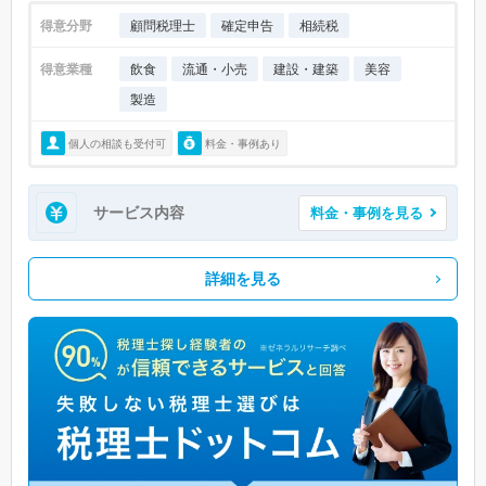
得意分野
顧問税理士
確定申告
相続税
得意業種
飲食
流通・小売
建設・建築
美容
製造
個人の相談も受付可
料金・事例あり
サービス内容
料金・事例を見る
詳細を見る