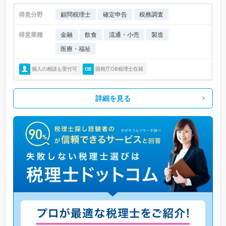
得意分野
顧問税理士
確定申告
税務調査
得意業種
金融
飲食
流通・小売
製造
医療・福祉
個人の相談も受付可
国税庁OB税理士在籍
詳細を見る