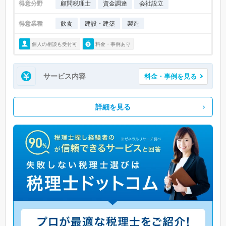
得意分野
顧問税理士
資金調達
会社設立
得意業種
飲食
建設・建築
製造
個人の相談も受付可
料金・事例あり
サービス内容
料金・事例を見る
詳細を見る