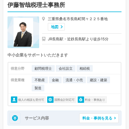
伊藤智哉税理士事務所
三重県桑名市長島町間々２２５番地
地図
JR長島駅・近鉄長島駅より徒歩15分
中小企業をサポートいただきます
得意分野
顧問税理士
会社設立
相続税
得意業種
不動産
金融
流通・小売
建設・建築
製造
個人の相談も受付可
国際会計対応可
料金・事例あり
サービス内容
料金・事例を見る