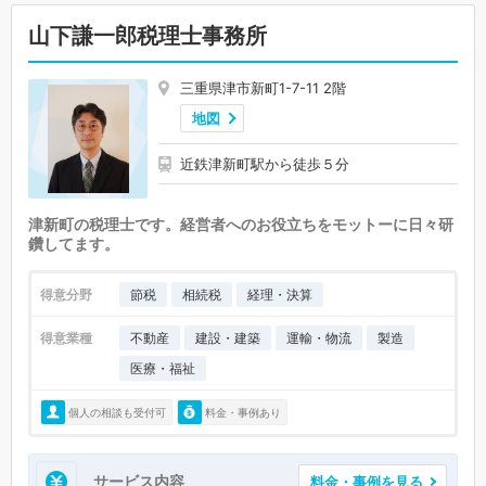
山下謙一郎税理士事務所
三重県津市新町1-7-11 2階
地図
近鉄津新町駅から徒歩５分
津新町の税理士です。経営者へのお役立ちをモットーに日々研
鑽してます。
得意分野
節税
相続税
経理・決算
得意業種
不動産
建設・建築
運輸・物流
製造
医療・福祉
個人の相談も受付可
料金・事例あり
サービス内容
料金・事例を見る