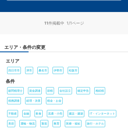
11
件掲載中 1/1ページ
エリア・条件の変更
エリア
四日市市
津市
桑名市
伊勢市
松阪市
条件
顧問税理士
資金調達
節税
会社設立
確定申告
相続税
税務調査
経理・決算
税金・お金
不動産
金融
飲食
流通・小売
建設・建築
IT・インターネット
美容
運輸・物流
製造
教育
医療・福祉
旅行・ホテル