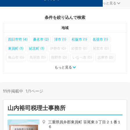
ＮＰＯ法人が得意な三重の事務所が11件見つかりました。
...
もっと見る
条件を絞り込んで検索
地域
四日市市 (4)
桑名市 (2)
津市 (1)
松阪市 (1)
名張市 (1)
東員町 (1)
紀北町 (1)
伊勢市 (0)
鈴鹿市 (0)
尾鷲市 (0)
亀山市 (0)
鳥羽市 (0)
熊野市 (0)
いなべ市 (0)
志摩市 (0)
伊賀市 (0)
木曽岬町 (0)
菰野町 (0)
朝日町 (0)
川越町 (0)
もっと見る
多気町 (0)
明和町 (0)
大台町 (0)
玉城町 (0)
度会町 (0)
大紀町 (0)
南伊勢町 (0)
御浜町 (0)
紀宝町 (0)
11
件掲載中 1/1ページ
山内裕司税理士事務所
三重県員弁郡東員町 笹尾東３丁目２１番１
６