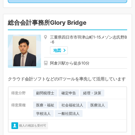
総合会計事務所Glory Bridge
三重県四日市市羽津山町1-15メゾン志氏野B
-6
地図
阿倉川駅から徒歩10分
クラウド会計ソフトなどのITツールを率先して活用しています
得意分野
顧問税理士
確定申告
経理・決算
得意業種
医療・福祉
社会福祉法人
医療法人
学校法人
一般社団法人
個人の相談も受付可