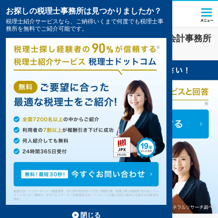
お探しの税理士事務所は見つかりましたか？
税理士紹介サービスなら、ご納得いくまで何度でも税理士事
務所を無料でご紹介可能です。
ＮＰＯ法人
業界に強い
三重県
の税理士・会計事務所
の一覧
11件掲載中
閉じる