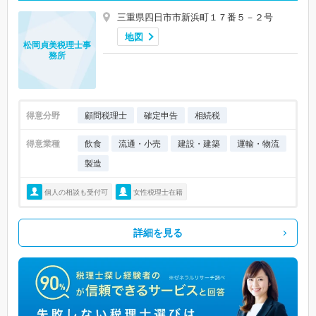
三重県四日市市新浜町１７番５－２号
地図
松岡貞美税理士事
務所
得意分野
顧問税理士
確定申告
相続税
得意業種
飲食
流通・小売
建設・建築
運輸・物流
製造
個人の相談も受付可
女性税理士在籍
詳細を見る