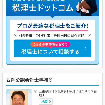
西岡公認会計士事務所
三重県四日市市東坂部字殿ノ堀１８５９番
地１
地図