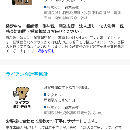
得意分野・得意業種
顧問税理士
相続税
経理・決算
不動産
建設・建築
運輸・物流
製造
医療・福祉
確定申告・相続税・贈与税・開業支援・法人成り・法人決算・税
務会計顧問・税務相談はお任せください！
当税理士法人は、滋賀県甲賀市、湖南市地域を中心に広く対応しておりま
す。経験豊富なベテランから行動力のある若手まで幅広いスタッフが、皆様
のお役に立てるよう尽力いたします。経済産業省の認定経営革新等支援機関
でございますので…
続きを読む
ライアン会計事務所
滋賀県湖南市正福寺266番地
アクセス
甲西駅から車で５分
得意分野・得意業種
顧問税理士
資金調達
確定申告
その他
お客様に合わせて柔軟かつ丁寧にサポートします。
現在32歳と税理士としては若手ですが、税務、会計の専門家として、経営