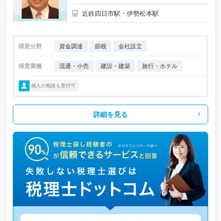
近鉄四日市駅・伊勢松本駅
得意分野
資金調達
節税
会社設立
得意業種
流通・小売
建設・建築
旅行・ホテル
個人の相談も受付可
詳細を見る