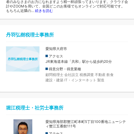
者のみなさまのお力になれますよう精一杯頑張ってまいります。クラウド会
計やZOOMを用いて、全国どこのお客様でもオンラインで対応可能です。
もちろん近隣の…
続きを読む
丹羽弘樹税理士事務所
愛知県大府市
アクセス
丹羽弘樹税理士事務所
JR東海道本線「共和」駅から徒歩約20分
得意分野・得意業種
顧問税理士
会社設立
税務調査
不動産
飲食
建設・建築
IT・インターネット
製造
堀江税理士・社労士事務所
愛知県海部郡蟹江町本町5丁目100番地ニューシテ
ィ蟹江五番館111号
アクセス