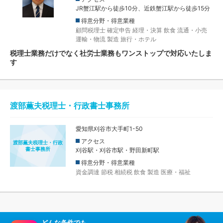
JR蟹江駅から徒歩10分、近鉄蟹江駅から徒歩15分
得意分野・得意業種
顧問税理士
確定申告
経理・決算
飲食
流通・小売
運輸・物流
製造
旅行・ホテル
税理士業務だけでなく社労士業務もワンストップで対応いたしま
す
渡部薫夫税理士・行政書士事務所
愛知県刈谷市大手町1-50
アクセス
渡部薫夫税理士・行政
書士事務所
刈谷駅・刈谷市駅・野田新町駅
得意分野・得意業種
資金調達
節税
相続税
飲食
製造
医療・福祉
どんな条件でも