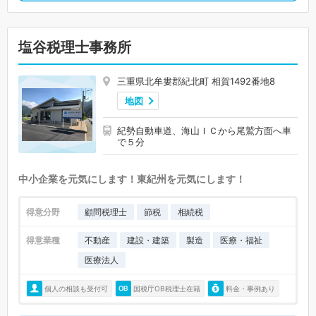
塩谷税理士事務所
三重県北牟婁郡紀北町 相賀1492番地8
地図
紀勢自動車道、海山ＩＣから尾鷲方面へ車
で５分
中小企業を元気にします！東紀州を元気にします！
得意分野
顧問税理士
節税
相続税
得意業種
不動産
建設・建築
製造
医療・福祉
医療法人
個人の相談も受付可
国税庁OB税理士在籍
料金・事例あり