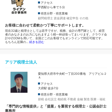
アクセス
甲西駅から車で５分
得意分野・得意業種
顧問税理士
資金調達
確定申告
その他
お客様に合わせて柔軟かつ丁寧にサポートします。
現在32歳と税理士としては若手ですが、税務、会計の専門家として、経営
者のみなさまのお力になれますよう精一杯頑張ってまいります。クラウド会
計やZOOMを用いて、全国どこのお客様でもオンラインで対応可能です。
もちろん近隣の…
続きを読む
アリア税理士法人
愛知県大府市中央町一丁目200番地 アリアビル２
Ａ
アクセス
大府駅 徒歩7分
得意分野・得意業種
節税
会社設立
相続税
不動産
金融
製造
医療・福祉
「専門的な情報提供」と「提案」を重視する税理士・公認会計士
事務所