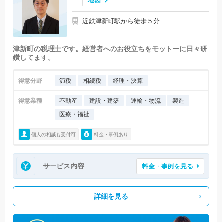
地図
近鉄津新町駅から徒歩５分
津新町の税理士です。経営者へのお役立ちをモットーに日々研
鑽してます。
得意分野
節税
相続税
経理・決算
得意業種
不動産
建設・建築
運輸・物流
製造
医療・福祉
個人の相談も受付可
料金・事例あり
サービス内容
料金・事例を見る
詳細を見る