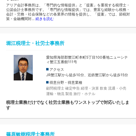
アリア会計事務所は、「専門的な情報提供」と「提案」を重視する税理士・
公認会計士事務所です。「専門的な情報提供」では、豊富な経験から税務・
会計・労務・社会保険などの各業界の情報を提供し、「提案」では、節税対
策・金融機関対…
続きを読む
堀江税理士・社労士事務所
愛知県海部郡蟹江町本町5丁目100番地ニューシテ
ィ蟹江五番館111号
アクセス
JR蟹江駅から徒歩10分、近鉄蟹江駅から徒歩15分
得意分野・得意業種
顧問税理士
確定申告
経理・決算
飲食
流通・小売
運輸・物流
製造
旅行・ホテル
税理士業務だけでなく社労士業務もワンストップで対応いたしま
す
篠原敏樹税理士事務所