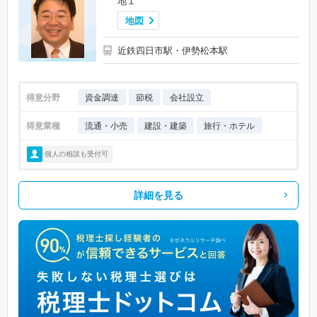
地１
地図
近鉄四日市駅・伊勢松本駅
得意分野
資金調達
節税
会社設立
得意業種
流通・小売
建設・建築
旅行・ホテル
個人の相談も受付可
詳細を見る