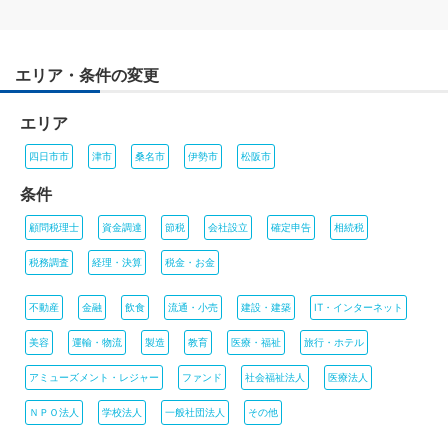
エリア・条件の変更
エリア
四日市市
津市
桑名市
伊勢市
松阪市
条件
顧問税理士
資金調達
節税
会社設立
確定申告
相続税
税務調査
経理・決算
税金・お金
不動産
金融
飲食
流通・小売
建設・建築
IT・インターネット
美容
運輸・物流
製造
教育
医療・福祉
旅行・ホテル
アミューズメント・レジャー
ファンド
社会福祉法人
医療法人
ＮＰＯ法人
学校法人
一般社団法人
その他