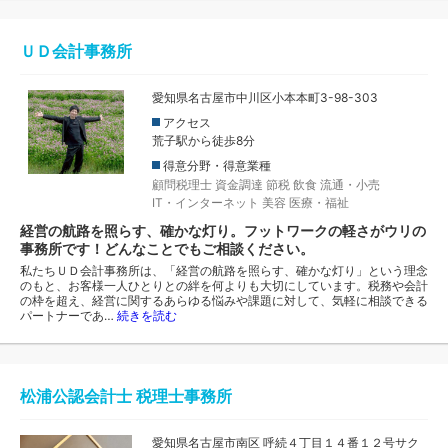
ＵＤ会計事務所
愛知県名古屋市中川区小本本町3-98-303
アクセス
荒子駅から徒歩8分
得意分野・得意業種
顧問税理士
資金調達
節税
飲食
流通・小売
IT・インターネット
美容
医療・福祉
経営の航路を照らす、確かな灯り。フットワークの軽さがウリの
事務所です！どんなことでもご相談ください。
私たちＵＤ会計事務所は、「経営の航路を照らす、確かな灯り」という理念
のもと、お客様一人ひとりとの絆を何よりも大切にしています。税務や会計
の枠を超え、経営に関するあらゆる悩みや課題に対して、気軽に相談できる
パートナーであ…
続きを読む
松浦公認会計士 税理士事務所
愛知県名古屋市南区 呼続４丁目１４番１２号サク