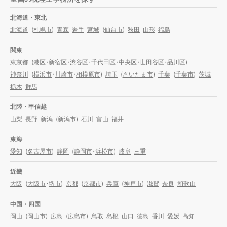
北海道・東北
北海道
(
札幌市
)
青森
岩手
宮城
(
仙台市
)
秋田
山形
福島
関東
東京都
(
港区
・
新宿区
・
渋谷区
・
千代田区
・
中央区
・
世田谷区
・
品川区
)
神奈川
(
横浜市
・
川崎市
・
相模原市
)
埼玉
(
さいたま市
)
千葉
(
千葉市
)
茨城
栃木
群馬
北陸・甲信越
山梨
長野
新潟
(
新潟市
)
石川
富山
福井
東海
愛知
(
名古屋市
)
静岡
(
静岡市
・
浜松市
)
岐阜
三重
近畿
大阪
(
大阪市
・
堺市
)
京都
(
京都市
)
兵庫
(
神戸市
)
滋賀
奈良
和歌山
中国・四国
岡山
(
岡山市
)
広島
(
広島市
)
鳥取
島根
山口
徳島
香川
愛媛
高知