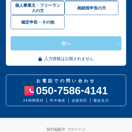
個人事業主・フリーラン
相続税申告の方
スの方
確定申告・その他
次へ
入力情報は公開されません
お電話での問い合わせ
050
7586
4141
24時間受付
年中無休
全国対応
最短当日
3
件掲載中 1/1ページ