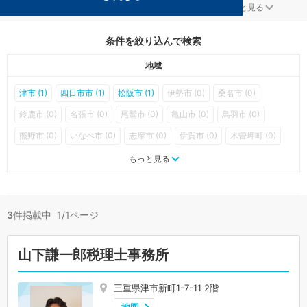
ファンドが得意な三重の事務所が3件見つかりました。
...
もっと見る
条件を絞り込んで検索
地域
津市 (1)
四日市市 (1)
松阪市 (1)
伊勢市 (0)
桑名市 (0)
鈴鹿市 (0)
名張市 (0)
尾鷲市 (0)
亀山市 (0)
鳥羽市 (0)
熊野市 (0)
いなべ市 (0)
志摩市 (0)
伊賀市 (0)
木曽岬町 (0)
東員町 (0)
菰野町 (0)
朝日町 (0)
川越町 (0)
多気町 (0)
もっと見る
明和町 (0)
大台町 (0)
玉城町 (0)
度会町 (0)
大紀町 (0)
南伊勢町 (0)
紀北町 (0)
御浜町 (0)
紀宝町 (0)
3
件掲載中 1/1ページ
山下謙一郎税理士事務所
三重県津市新町1-7-11 2階