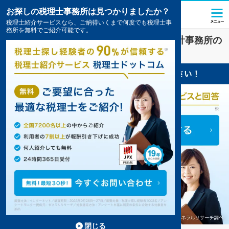
お探しの税理士事務所は見つかりましたか？
税理士紹介サービスなら、ご納得いくまで何度でも税理士事
務所を無料でご紹介可能です。
ファンド
業界に強い
三重県
の税理士・会計事務所の
一覧
3件掲載中
閉じる