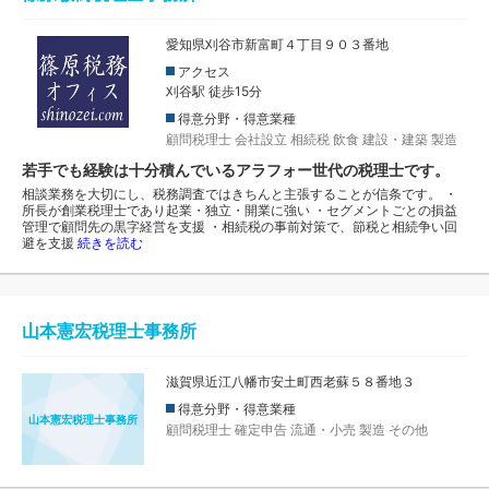
愛知県刈谷市新富町４丁目９０３番地
アクセス
刈谷駅 徒歩15分
得意分野・得意業種
顧問税理士
会社設立
相続税
飲食
建設・建築
製造
若手でも経験は十分積んでいるアラフォー世代の税理士です。
相談業務を大切にし、税務調査ではきちんと主張することが信条です。 ・
所長が創業税理士であり起業・独立・開業に強い ・セグメントごとの損益
管理で顧問先の黒字経営を支援 ・相続税の事前対策で、節税と相続争い回
避を支援
続きを読む
山本憲宏税理士事務所
滋賀県近江八幡市安土町西老蘇５８番地３
得意分野・得意業種
山本憲宏税理士事務所
顧問税理士
確定申告
流通・小売
製造
その他