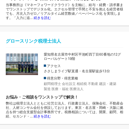
当事務所は《マネーフォワードクラウド》を主軸に、給与・経費・請求書ま
でワンストップでデジタル化。エクセル管理で手間と不安を抱える経営者様
でも、月次入力ゼロ／リアルタイム経営数値／ペーパーレス化 を実現しま
す。「入力に追…
続きを読む
グロースリンク税理士法人
愛知県名古屋市中村区平池町四丁目60番地の12グ
ローバルゲート19階
アクセス
ささしまライブ駅直通・名古屋駅徒歩13分
得意分野・得意業種
顧問税理士
会社設立
相続税
不動産
建設・建築
製造
医療・福祉
医療法人
お悩み・ご相談をワンストップで解決！
弊社は税理士法人とともに社労士法人、行政書士法人、保険会社、不動産会
社、人材コンサル会社を併設しております。東京・名古屋・岡崎・大阪に拠
点を持つ総合支援型会計事務所です。税務相談については、開業、顧問、相
続、セカンド・…
続きを読む