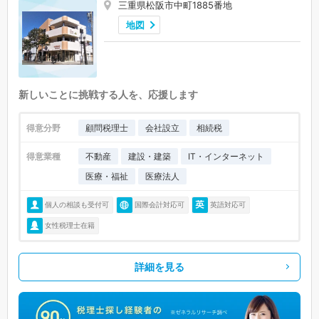
三重県松阪市中町1885番地
地図
新しいことに挑戦する人を、応援します
得意分野
顧問税理士
会社設立
相続税
得意業種
不動産
建設・建築
IT・インターネット
医療・福祉
医療法人
個人の相談も受付可
国際会計対応可
英語対応可
女性税理士在籍
詳細を見る