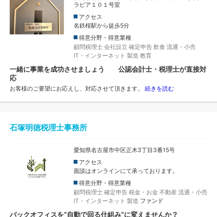
ラピア１０１号室
アクセス
名鉄桜駅から徒歩5分
得意分野・得意業種
顧問税理士
会社設立
確定申告
飲食
流通・小売
IT・インターネット
製造
教育
一緒に事業を成功させましょう 公認会計士・税理士が直接対
応
お客様のご要望にお応えし、対応させて頂きます。
続きを読む
石塚明徳税理士事務所
愛知県名古屋市中区正木3丁目3番15号
アクセス
面談はオンラインにて承っております。
得意分野・得意業種
顧問税理士
確定申告
税金・お金
不動産
流通・小売
IT・インターネット
製造
ファンド
バックオフィスを“自動で回る仕組み”に変えませんか？