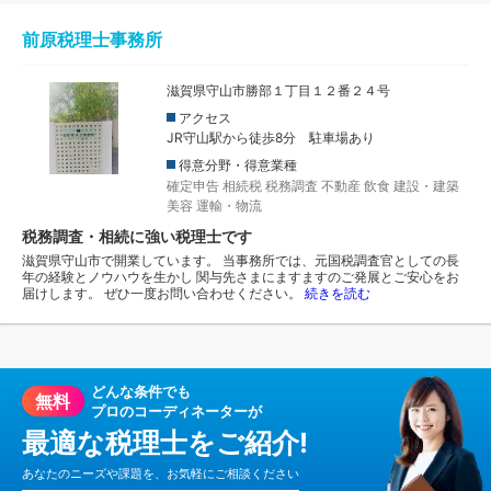
前原税理士事務所
滋賀県守山市勝部１丁目１２番２４号
アクセス
JR守山駅から徒歩8分 駐車場あり
得意分野・得意業種
確定申告
相続税
税務調査
不動産
飲食
建設・建築
美容
運輸・物流
税務調査・相続に強い税理士です
滋賀県守山市で開業しています。 当事務所では、元国税調査官としての長
年の経験とノウハウを生かし 関与先さまにますますのご発展とご安心をお
届けします。 ぜひ一度お問い合わせください。
続きを読む
どんな条件でも
無料
プロのコーディネーターが
最適な税理士をご紹介!
あなたのニーズや課題を、お気軽にご相談ください