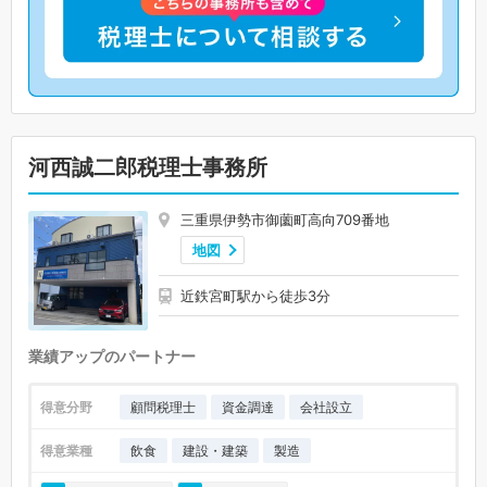
河西誠二郎税理士事務所
三重県伊勢市御薗町高向709番地
地図
近鉄宮町駅から徒歩3分
業績アップのパートナー
得意分野
顧問税理士
資金調達
会社設立
得意業種
飲食
建設・建築
製造