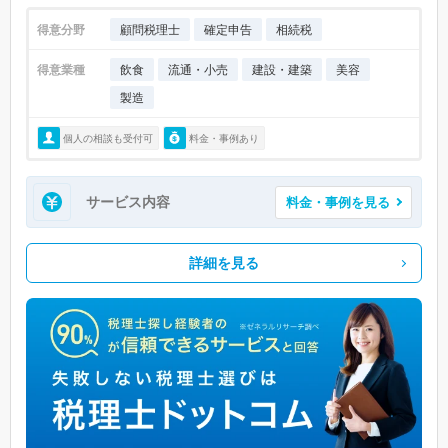
得意分野
顧問税理士
確定申告
相続税
得意業種
飲食
流通・小売
建設・建築
美容
製造
個人の相談も受付可
料金・事例あり
サービス内容
料金・事例を見る
詳細を見る