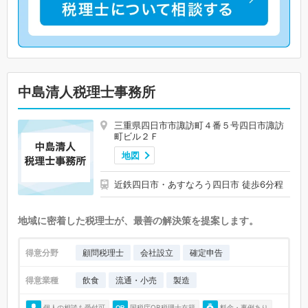
中島清人税理士事務所
三重県四日市市諏訪町４番５号四日市諏訪
町ビル２Ｆ
地図
近鉄四日市・あすなろう四日市 徒歩6分程
地域に密着した税理士が、最善の解決策を提案します。
得意分野
顧問税理士
会社設立
確定申告
得意業種
飲食
流通・小売
製造
個人の相談も受付可
国税庁OB税理士在籍
料金・事例あり