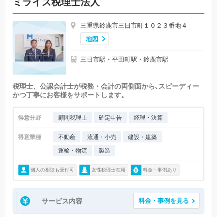
ミライズ税理士法人
三重県鈴鹿市三日市町１０２３番地４
地図
三日市駅・平田町駅・鈴鹿市駅
税理士、公認会計士が税務・会計の両側面から､スピーディー
かつ丁寧にお客様をサポートします。
得意分野
顧問税理士
確定申告
経理・決算
得意業種
不動産
流通・小売
建設・建築
運輸・物流
製造
個人の相談も受付可
女性税理士在籍
料金・事例あり
サービス内容
料金・事例を見る