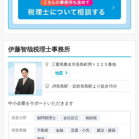
伊藤智哉税理士事務所
三重県桑名市長島町間々２２５番地
地図
JR長島駅・近鉄長島駅より徒歩15分
中小企業をサポートいただきます
得意分野
顧問税理士
会社設立
相続税
得意業種
不動産
金融
流通・小売
建設・建築
製造