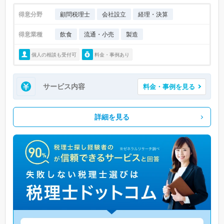
得意分野
顧問税理士
会社設立
経理・決算
得意業種
飲食
流通・小売
製造
個人の相談も受付可
料金・事例あり
サービス内容
料金・事例を見る
詳細を見る