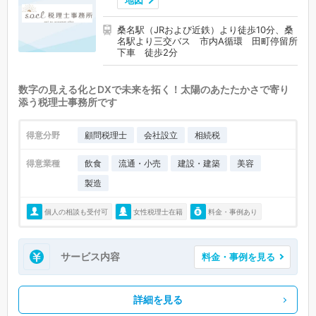
地図
桑名駅（JRおよび近鉄）より徒歩10分、桑
名駅より三交バス 市内A循環 田町停留所
下車 徒歩2分
数字の見える化とDXで未来を拓く！太陽のあたたかさで寄り
添う税理士事務所です
得意分野
顧問税理士
会社設立
相続税
得意業種
飲食
流通・小売
建設・建築
美容
製造
個人の相談も受付可
女性税理士在籍
料金・事例あり
サービス内容
料金・事例を見る
詳細を見る