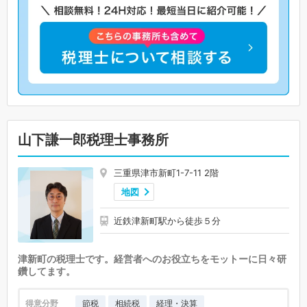
山下謙一郎税理士事務所
三重県津市新町1-7-11 2階
地図
近鉄津新町駅から徒歩５分
津新町の税理士です。経営者へのお役立ちをモットーに日々研
鑽してます。
得意分野
節税
相続税
経理・決算