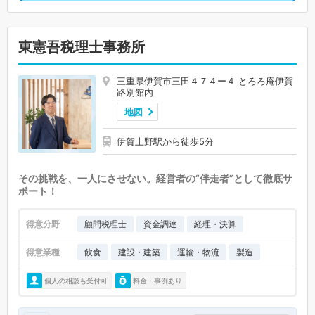
東憲吾税理士事務所
三重県伊賀市三田４７４ー４ とろろ庵伊賀
路別館内
地図
伊賀上野駅から徒歩5分
その挑戦を、一人にさせない。経営者の“伴走者”として徹底サ
ポート！
得意分野
顧問税理士
資金調達
経理・決算
得意業種
飲食
建設・建築
運輸・物流
製造
個人の相談も受付可
料金・事例あり