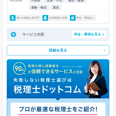
得意業種
不動産
流通・小売
建設・建築
運輸・物流
製造
個人の相談も受付可
女性税理士在籍
料金・事例あり
サービス内容
料金・事例を見る
詳細を見る