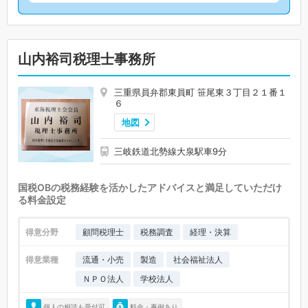
山内裕司税理士事務所
三重県員弁郡東員町 笹尾東３丁目２１番１
６
地図
三岐鉄道北勢線大泉駅車9分
国税OBの税務経験を活かしたアドバイスと満足していただけ
る料金設定
得意分野
顧問税理士
税務調査
経理・決算
得意業種
流通・小売
製造
社会福祉法人
ＮＰＯ法人
学校法人
個人の相談も受付可
料金・事例あり