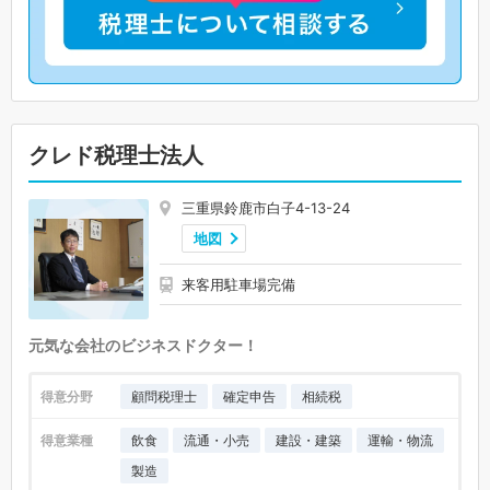
クレド税理士法人
三重県鈴鹿市白子4-13-24
地図
来客用駐車場完備
元気な会社のビジネスドクター！
得意分野
顧問税理士
確定申告
相続税
得意業種
飲食
流通・小売
建設・建築
運輸・物流
製造