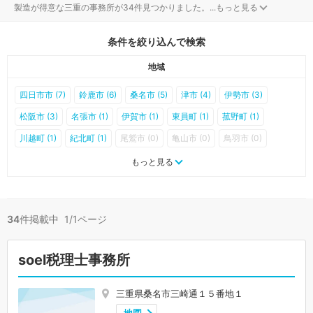
製造が得意な三重の事務所が34件見つかりました。
...
もっと見る
条件を絞り込んで検索
地域
四日市市 (7)
鈴鹿市 (6)
桑名市 (5)
津市 (4)
伊勢市 (3)
松阪市 (3)
名張市 (1)
伊賀市 (1)
東員町 (1)
菰野町 (1)
川越町 (1)
紀北町 (1)
尾鷲市 (0)
亀山市 (0)
鳥羽市 (0)
熊野市 (0)
いなべ市 (0)
志摩市 (0)
木曽岬町 (0)
朝日町 (0)
もっと見る
多気町 (0)
明和町 (0)
大台町 (0)
玉城町 (0)
度会町 (0)
大紀町 (0)
南伊勢町 (0)
御浜町 (0)
紀宝町 (0)
34
件掲載中 1/1ページ
soel税理士事務所
三重県桑名市三崎通１５番地１