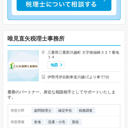
唯見直矢税理士事務所
三重県三重郡川越町 大字南福崎３２７番地
１４
地図
伊勢湾岸自動車道川越I.Cより車で1分
最善のパートナー、身近な相談相手としてサポートいたしま
す。
得意分野
顧問税理士
確定申告
税務調査
得意業種
飲食
流通・小売
製造