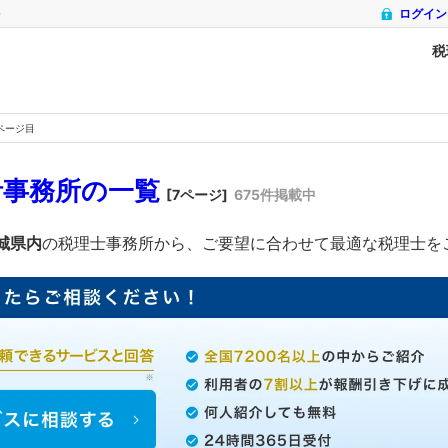
ム
ログイン
税
ページ目
計事務所の一覧
[7ページ]
675件掲載中
城県内
の税理士事務所から、ご要望に合わせて最適な税理士を