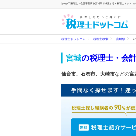
[page7]税理士・会計事務所を宮城県で検索する - 税理士ドットコ
税理士ドットコム
税理士検索
宮城県
7
宮城
の税理士・会
仙台市、石巻市、大崎市
などの
宮