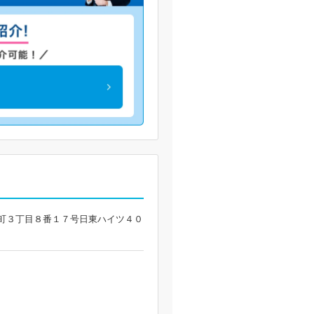
 国分町３丁目８番１７号日東ハイツ４０