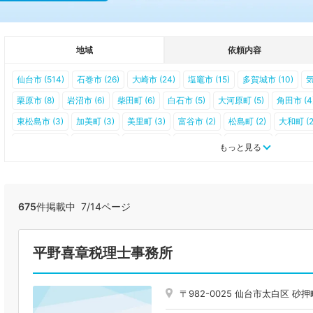
地域
依頼内容
仙台市 (514)
石巻市 (26)
大崎市 (24)
塩竈市 (15)
多賀城市 (10)
気
栗原市 (8)
岩沼市 (6)
柴田町 (6)
白石市 (5)
大河原町 (5)
角田市 (4
東松島市 (3)
加美町 (3)
美里町 (3)
富谷市 (2)
松島町 (2)
大和町 (2
七ヶ宿町 (0)
村田町 (0)
川崎町 (0)
丸森町 (0)
山元町 (0)
七ヶ浜町 
もっと見る
涌谷町 (0)
女川町 (0)
南三陸町 (0)
675
件掲載中 7/14ページ
平野喜章税理士事務所
〒982-0025 仙台市太白区 砂