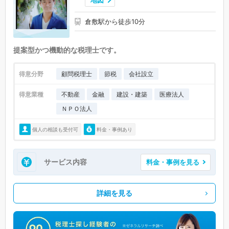
地図
倉敷駅から徒歩10分
提案型かつ機動的な税理士です。
得意分野
顧問税理士
節税
会社設立
得意業種
不動産
金融
建設・建築
医療法人
ＮＰＯ法人
個人の相談も受付可
料金・事例あり
サービス内容
料金・事例を見る
詳細を見る