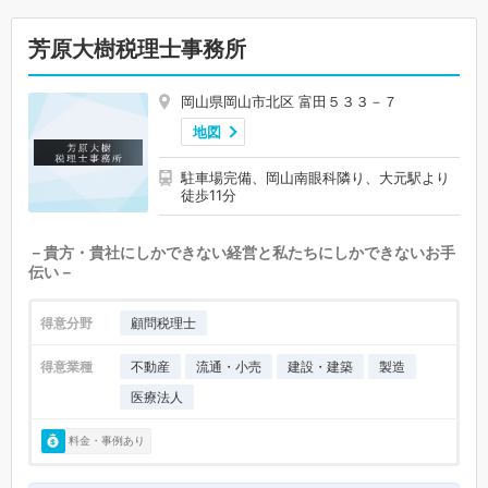
芳原大樹税理士事務所
岡山県岡山市北区 富田５３３－７
地図
駐車場完備、岡山南眼科隣り、大元駅より
徒歩11分
－貴方・貴社にしかできない経営と私たちにしかできないお手
伝い－
得意分野
顧問税理士
得意業種
不動産
流通・小売
建設・建築
製造
医療法人
料金・事例あり