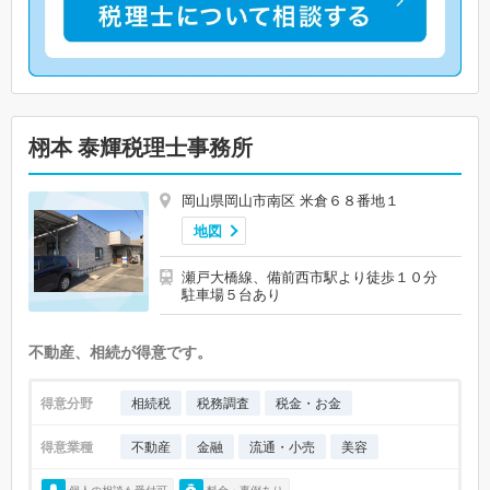
栩本 泰輝税理士事務所
岡山県岡山市南区 米倉６８番地１
地図
瀬戸大橋線、備前西市駅より徒歩１０分
駐車場５台あり
不動産、相続が得意です。
得意分野
相続税
税務調査
税金・お金
得意業種
不動産
金融
流通・小売
美容