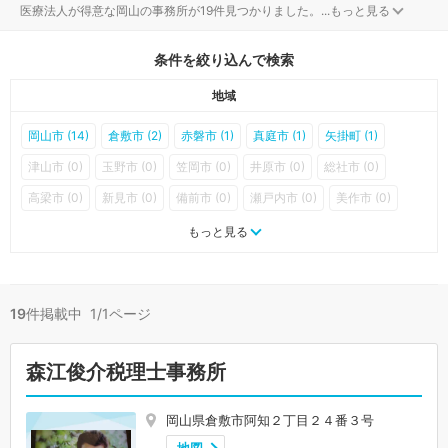
医療法人が得意な岡山の事務所が19件見つかりました。
...
もっと見る
条件を絞り込んで検索
地域
岡山市 (14)
倉敷市 (2)
赤磐市 (1)
真庭市 (1)
矢掛町 (1)
津山市 (0)
玉野市 (0)
笠岡市 (0)
井原市 (0)
総社市 (0)
高梁市 (0)
新見市 (0)
備前市 (0)
瀬戸内市 (0)
美作市 (0)
浅口市 (0)
和気町 (0)
早島町 (0)
里庄町 (0)
新庄村 (0)
もっと見る
鏡野町 (0)
勝央町 (0)
奈義町 (0)
西粟倉村 (0)
久米南町 (0)
美咲町 (0)
吉備中央町 (0)
19
件掲載中 1/1ページ
森江俊介税理士事務所
岡山県倉敷市阿知２丁目２４番３号