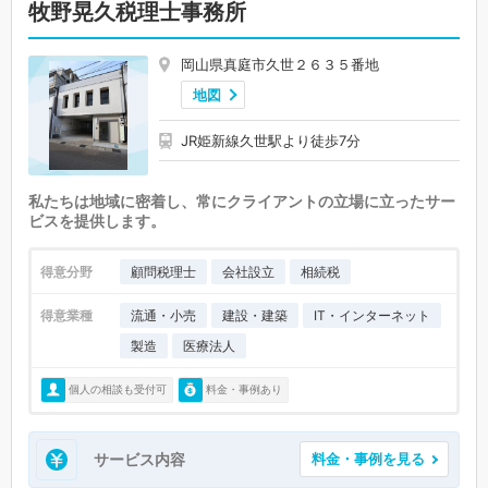
牧野晃久税理士事務所
岡山県真庭市久世２６３５番地
地図
JR姫新線久世駅より徒歩7分
私たちは地域に密着し、常にクライアントの立場に立ったサー
ビスを提供します。
得意分野
顧問税理士
会社設立
相続税
得意業種
流通・小売
建設・建築
IT・インターネット
製造
医療法人
個人の相談も受付可
料金・事例あり
サービス内容
料金・事例を見る