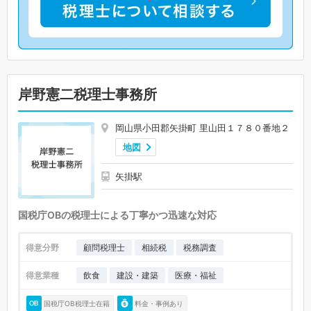
岸野憲二税理士事務所
岡山県小田郡矢掛町 里山田１７８０番地２
地図
矢掛駅
国税庁OBの税理士による丁寧かつ迅速な対応
得意分野
顧問税理士
相続税
税務調査
得意業種
飲食
建設・建築
医療・福祉
国税庁OB税理士在籍
料金・事例あり