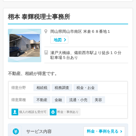
栩本 泰輝税理士事務所
岡山県岡山市南区 米倉６８番地１
地図
瀬戸大橋線、備前西市駅より徒歩１０分
駐車場５台あり
不動産、相続が得意です。
得意分野
相続税
税務調査
税金・お金
得意業種
不動産
金融
流通・小売
美容
個人の相談も受付可
料金・事例あり
サービス内容
料金・事例を見る