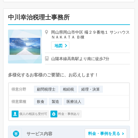
中川幸治税理士事務所
岡山県岡山市中区 穝２９番地１ サンハウス
ＮＡＫＡＴＡ Ｂ棟
地図
山陽本線高島駅より南に徒歩7分
多様化するお客様のご要望に、お応えします！
得意分野
顧問税理士
相続税
経理・決算
得意業種
飲食
製造
医療法人
個人の相談も受付可
料金・事例あり
サービス内容
料金・事例を見る