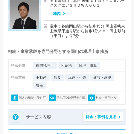
岡山県岡山市北区 表町１丁目７－１５パー
クスクエアＳＨＯＷＡ６０１
地図
電車：各線岡山駅から徒歩15分 岡山電軌東
山線県庁通り駅から徒歩1分／車：岡山駅前
（東口）より7分
相続・事業承継を専門分野とする岡山の税理士事務所
得意分野
顧問税理士
相続税
経理・決算
得意業種
不動産
飲食
流通・小売
建設・建築
製造
個人の相談も受付可
国税庁OB税理士在籍
料金・事例あり
サービス内容
料金・事例を見る