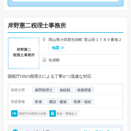
岸野憲二税理士事務所
岡山県小田郡矢掛町 里山田１７８０番地２
地図
矢掛駅
国税庁OBの税理士による丁寧かつ迅速な対応
得意分野
顧問税理士
相続税
税務調査
得意業種
飲食
建設・建築
医療・福祉
国税庁OB税理士在籍
料金・事例あり