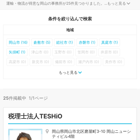
運輸・物流が得意な岡山の事務所が25件見つかりました。
...
もっと見る
条件を絞り込んで検索
地域
岡山市 (16)
倉敷市 (5)
総社市 (1)
赤磐市 (1)
真庭市 (1)
矢掛町 (1)
津山市 (0)
玉野市 (0)
笠岡市 (0)
井原市 (0)
高梁市 (0)
新見市 (0)
備前市 (0)
瀬戸内市 (0)
美作市 (0)
浅口市 (0)
和気町 (0)
早島町 (0)
里庄町 (0)
新庄村 (0)
もっと見る
鏡野町 (0)
勝央町 (0)
奈義町 (0)
西粟倉村 (0)
久米南町 (0)
美咲町 (0)
吉備中央町 (0)
25
件掲載中 1/1ページ
税理士法人TESHiO
岡山県岡山市北区磨屋町3-10 岡山ニューシ
ティビル4階