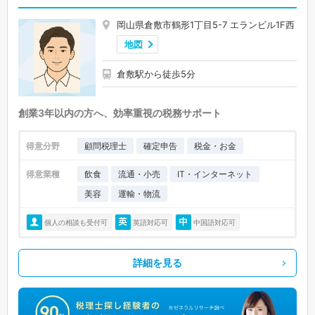
岡山県倉敷市鶴形1丁目5-7 エランビル1F西
地図
倉敷駅から徒歩5分
創業3年以内の方へ、効率重視の税務サポート
得意分野
顧問税理士
確定申告
税金・お金
得意業種
飲食
流通・小売
IT・インターネット
美容
運輸・物流
個人の相談も受付可
英語対応可
中国語対応可
詳細を見る