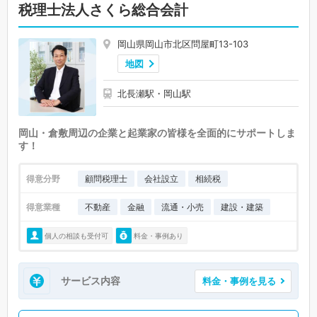
税理士法人さくら総合会計
岡山県岡山市北区問屋町13-103
地図
北長瀬駅・岡山駅
岡山・倉敷周辺の企業と起業家の皆様を全面的にサポートしま
す！
得意分野
顧問税理士
会社設立
相続税
得意業種
不動産
金融
流通・小売
建設・建築
個人の相談も受付可
料金・事例あり
サービス内容
料金・事例を見る