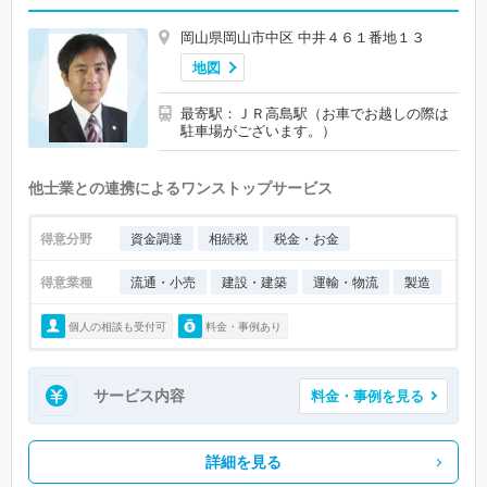
岡山県岡山市中区 中井４６１番地１３
地図
最寄駅：ＪＲ高島駅（お車でお越しの際は
駐車場がございます。）
他士業との連携によるワンストップサービス
得意分野
資金調達
相続税
税金・お金
得意業種
流通・小売
建設・建築
運輸・物流
製造
個人の相談も受付可
料金・事例あり
サービス内容
料金・事例を見る
詳細を見る