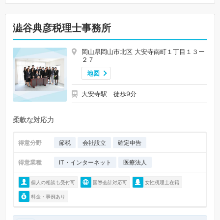
澁谷典彦税理士事務所
岡山県岡山市北区 大安寺南町１丁目１３ー
２７
地図
大安寺駅 徒歩9分
柔軟な対応力
得意分野
節税
会社設立
確定申告
得意業種
IT・インターネット
医療法人
個人の相談も受付可
国際会計対応可
女性税理士在籍
料金・事例あり