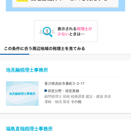
池見融税理士事務所
香川県高松市番町3-3-17
得意分野・得意業種
池見融税理士事務所
顧問税理士
節税
税務調査
建設・建築
美容
運輸・物流
製造
その他
福島直哉税理士事務所