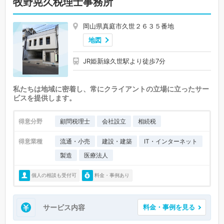
牧野晃久税理士事務所
岡山県真庭市久世２６３５番地
地図
JR姫新線久世駅より徒歩7分
私たちは地域に密着し、常にクライアントの立場に立ったサー
ビスを提供します。
得意分野
顧問税理士
会社設立
相続税
得意業種
流通・小売
建設・建築
IT・インターネット
製造
医療法人
個人の相談も受付可
料金・事例あり
サービス内容
料金・事例を見る