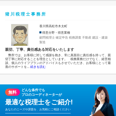
猪 川 税 理 士 事 務 所
香川県高松市木太町
得意分野・得意業種
顧問税理士
確定申告
税務調査
不動産
建設・建築
製造
親切、丁寧、責任感ある対応をいたします
弊所では、お客様に対して感謝を抱き、常に真面目に責任感を持って、親
切丁寧に対応することを理念としています。 税務業務だけでなく、経営相
談、個人のライフプランのアドバイスもさせていただき、お客様にとって最
善のサポートを…
続きを読む
どんな条件でも
無料
プロのコーディネーターが
最適な税理士をご紹介!
あなたのニーズや課題を、お気軽にご相談ください