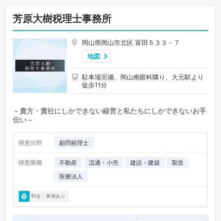
芳原大樹税理士事務所
岡山県岡山市北区 富田５３３－７
地図
駐車場完備、岡山南眼科隣り、大元駅より
徒歩11分
－貴方・貴社にしかできない経営と私たちにしかできないお手
伝い－
得意分野
顧問税理士
得意業種
不動産
流通・小売
建設・建築
製造
医療法人
料金・事例あり