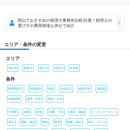
岡山でおすすめの税理士事務所比較25選！税理士の
選び方や費用相場も併せて紹介
エリア・条件の変更
エリア
岡山市
倉敷市
津山市
総社市
笠岡市
条件
顧問税理士
資金調達
節税
会社設立
確定申告
相続税
税務調査
経理・決算
税金・お金
不動産
金融
飲食
流通・小売
建設・建築
IT・インターネット
美容
運輸・物流
製造
教育
医療・福祉
旅行・ホテル