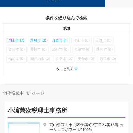
その他が得意な岡山の事務所が11件見つかりました。
条件を絞り込んで検索
地域
岡山市 (7)
倉敷市 (3)
真庭市 (1)
津山市 (0)
玉野市 (0)
笠岡市 (0)
井原市 (0)
総社市 (0)
高梁市 (0)
新見市 (0)
備前市 (0)
瀬戸内市 (0)
赤磐市 (0)
美作市 (0)
浅口市 (0)
和気町 (0)
早島町 (0)
里庄町 (0)
矢掛町 (0)
新庄村 (0)
もっと見る
鏡野町 (0)
勝央町 (0)
奈義町 (0)
西粟倉村 (0)
久米南町 (0)
美咲町 (0)
吉備中央町 (0)
11
件掲載中 1/1ページ
小濵兼次税理士事務所
岡山県岡山市北区伊福町3丁目24番13号 カ
ーサエスポワール4101号