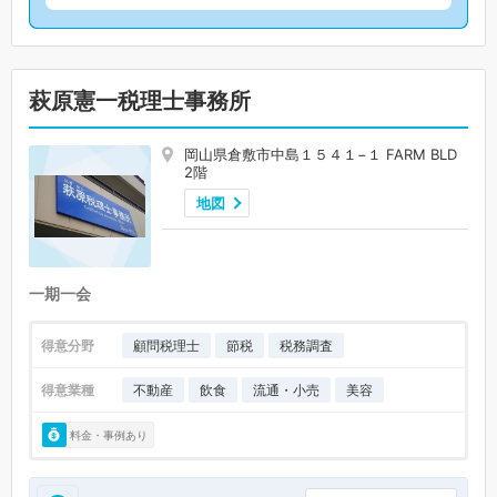
萩原憲一税理士事務所
岡山県倉敷市中島１５４１−１ FARM BLD
2階
地図
一期一会
得意分野
顧問税理士
節税
税務調査
得意業種
不動産
飲食
流通・小売
美容
料金・事例あり