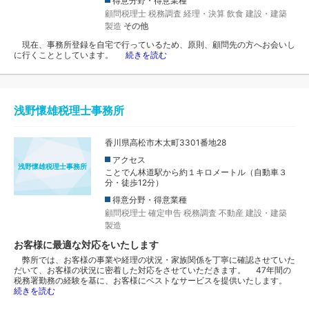
得意分野・得意業種
顧問税理士
税務調査
経理・決算
飲食
建設・建築
製造
その他
現在、事務所登録を自宅で行っているため、原則、顧問先の方へお会いし
に行くこととしています。
続きを読む
浅野懷雄税理士事務所
香川県高松市木太町3301番地28
アクセス
浅野懷雄税理士事務所
ことでん林道駅から約１キロメートル（自動車３
分・徒歩12分）
得意分野・得意業種
顧問税理士
確定申告
税務調査
不動産
建設・建築
製造
お客様に最適な対応をいたします
弊所では、お客様の事業や経理の状況・家族関係を丁寧に確認させていた
だいて、お客様の状況に密着した対応をさせていただきます。 47年間の
税務署勤務の経験を基に、お客様にベストなサービスを提供いたします。
続きを読む