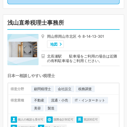
浅山直希税理士事務所
岡山県岡山市北区 今 8-14-13-301
地図
北長瀬駅 駐車場をご利用の場合は近隣
の有料駐車場をご利用ください。
日本一相談しやすい税理士
得意分野
顧問税理士
会社設立
税務調査
得意業種
不動産
流通・小売
IT・インターネット
美容
製造
個人の相談も受付可
国際会計対応可
英語対応可