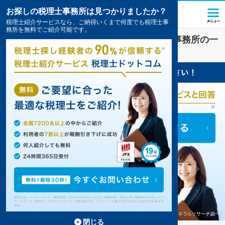
お探しの税理士事務所は見つかりましたか？
税理士紹介サービスなら、ご納得いくまで何度でも税理士事
務所を無料でご紹介可能です。
その他
業界に強い
岡山県
の税理士・会計事務所の一
覧
11件掲載中
閉じる