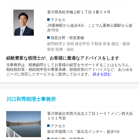
香川県高松市楠上町１丁目３番２４号
アクセス
JR栗林駅から徒歩4分、ことでん栗林公園駅から徒
歩10分
得意分野・得意業種
顧問税理士
節税
確定申告
不動産
飲食
建設・建築
製造
医療・福祉
経験豊富な税理士が、お客様に最適なアドバイスをします
当事務所は、税務顧問としてお客様の経営をサポートすることはもちろん、
相続税対策・相続税申告や事業承継、節税対策のアドバイスなど、あらゆる
ニーズに対応したサービスをご提供しております。
続きを読む
川口和秀税理士事務所
香川県坂出市西大浜北２丁目１ー３７メゾン西大浜
１０１号室
アクセス
坂出市循環バス「坂出北インター」徒歩1分