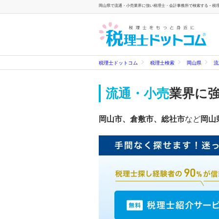
岡山県で流通・小売業界に強い税理士・会計事務所で検索する - 税
税理士ドットコム
税理士検索
岡山県
流
流通・小売
業界に
岡山市、倉敷市、総社市
など
岡山