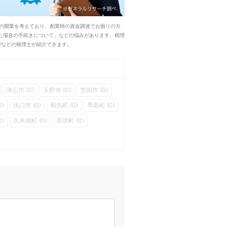
の開業を考えており、創業時の資金調達でお困りの方
た場合の手続きについて」などの悩みがあります。税理
所
などの税理士が紹介できます。
津山市 (0)
玉野市 (0)
笠岡市 (0)
0)
浅口市 (0)
和気町 (0)
早島町 (0)
)
久米南町 (0)
美咲町 (0)