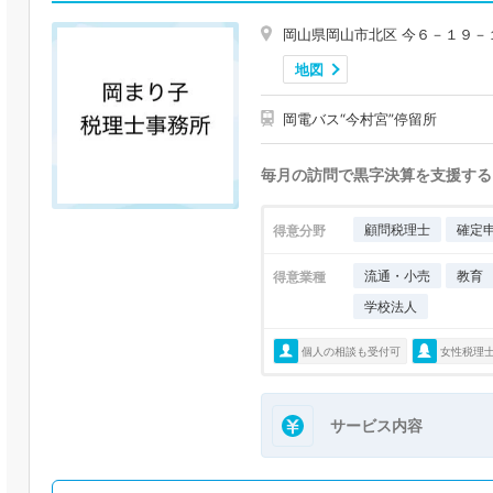
岡山県岡山市北区 今６－１９－
地図
岡電バス“今村宮”停留所
毎月の訪問で黒字決算を支援する
顧問税理士
確定
得意分野
流通・小売
教育
得意業種
学校法人
個人の相談も受付可
女性税理
サービス内容