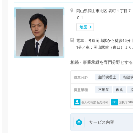
岡山県岡山市北区 表町１丁目７
０１
地図
電車：各線岡山駅から徒歩15分
1分／車：岡山駅前（東口）より
相続・事業承継を専門分野とする
顧問税理士
相続
得意分野
不動産
飲食
得意業種
個人の相談も受付可
国税庁OB
サービス内容