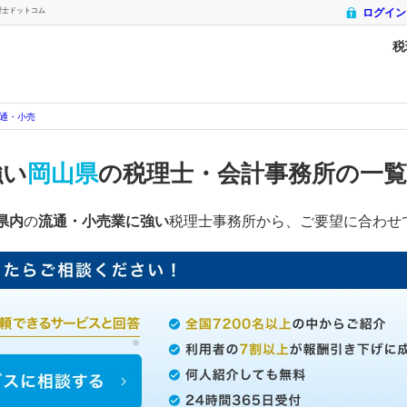
理士ドットコム
ログイン
税
通・小売
強い
岡山県
の税理士・会計事務所の一
県内
の
流通・小売業に強い
税理士事務所から、ご要望に合わせ