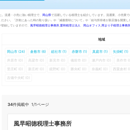
た。流通・小売に強い税理士で、
岡山県
で活躍している税理士を紹介しています。流通業、小売業で
ください。「詐欺にあった時の取り扱い」や「減価償却について」や「給与所得者が新店舗を開業し
が登録していますので、
風早昭徳税理士事務所
,
愛和税理士法人 岡山オフィス
,
岡まり子税理士事務
地域
岡山市 (24)
倉敷市 (6)
総社市 (1)
赤磐市 (1)
真庭市 (1)
矢掛町 (1)
井原市 (0)
高梁市 (0)
新見市 (0)
備前市 (0)
瀬戸内市 (0)
美作市 (
里庄町 (0)
新庄村 (0)
鏡野町 (0)
勝央町 (0)
奈義町 (0)
西粟倉村 (0
吉備中央町 (0)
34
件掲載中 1/1ページ
風早昭徳税理士事務所