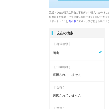
流通・小売が得意な岡山の事務所が34件見つかりまし
はお近くの流通・小売に強い税理士までお問い合わせ
士ドットコムには
岡山県
で流通・小売が得意な税理士
現在の検索
【 都道府県 】
岡山
【 市区町村 】
選択されていません
【 分野 】
選択されていません
【 業種 】