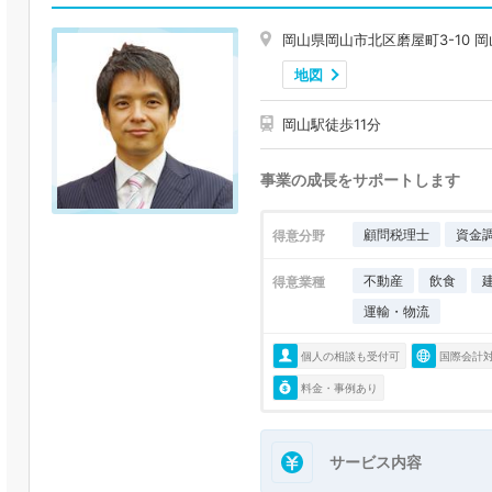
岡山県岡山市北区磨屋町3-10 
地図
岡山駅徒歩11分
事業の成長をサポートします
顧問税理士
資金
得意分野
不動産
飲食
得意業種
運輸・物流
個人の相談も受付可
国際会計
料金・事例あり
サービス内容