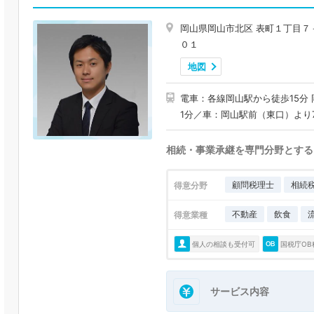
岡山県岡山市北区 表町１丁目７
０１
地図
電車：各線岡山駅から徒歩15分
1分／車：岡山駅前（東口）より
相続・事業承継を専門分野とする
顧問税理士
相続
得意分野
不動産
飲食
得意業種
個人の相談も受付可
国税庁OB
サービス内容