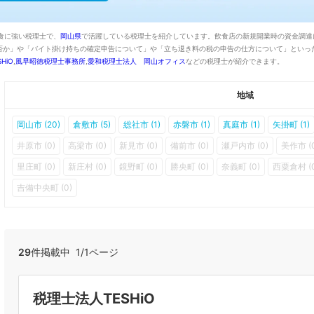
食に強い税理士で、
岡山県
で活躍している税理士を紹介しています。飲食店の新規開業時の資金調達
否か」や「バイト掛け持ちの確定申告について」や「立ち退き料の税の申告の仕方について」といっ
HiO
,
風早昭徳税理士事務所
,
愛和税理士法人 岡山オフィス
などの税理士が紹介できます。
地域
岡山市 (20)
倉敷市 (5)
総社市 (1)
赤磐市 (1)
真庭市 (1)
矢掛町 (1)
井原市 (0)
高梁市 (0)
新見市 (0)
備前市 (0)
瀬戸内市 (0)
美作市 (
里庄町 (0)
新庄村 (0)
鏡野町 (0)
勝央町 (0)
奈義町 (0)
西粟倉村 (0
吉備中央町 (0)
29
件掲載中 1/1ページ
税理士法人TESHiO