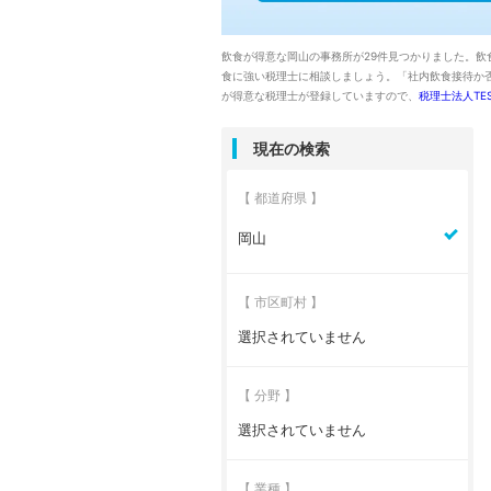
飲食が得意な岡山の事務所が29件見つかりました。飲
食に強い税理士に相談しましょう。「社内飲食接待か
が得意な税理士が登録していますので、
税理士法人TES
現在の検索
【 都道府県 】
岡山
【 市区町村 】
選択されていません
【 分野 】
選択されていません
【 業種 】