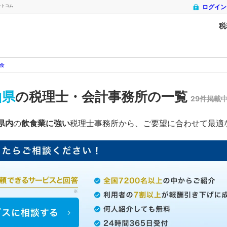
ットコム
ログイン
税
食
山県
の税理士・会計事務所の一覧
29件掲載
県内
の
飲食業に強い
税理士事務所から、ご要望に合わせて最適