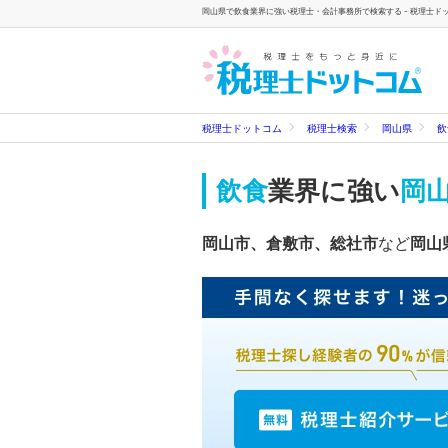
岡山県で飲食業界に強い税理士・会計事務所で検索する - 税理士ド
税理士ドットコム
税理士検索
岡山県
飲
飲食
業界に強い
岡
岡山市、倉敷市、総社市
など
岡山