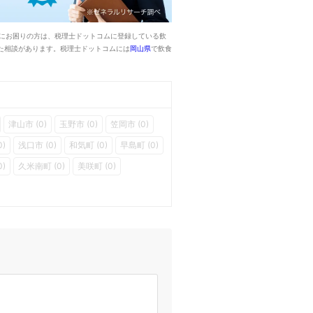
にお困りの方は、税理士ドットコムに登録している飲
た相談があります。税理士ドットコムには
岡山県
で飲食
津山市 (0)
玉野市 (0)
笠岡市 (0)
0)
浅口市 (0)
和気町 (0)
早島町 (0)
)
久米南町 (0)
美咲町 (0)