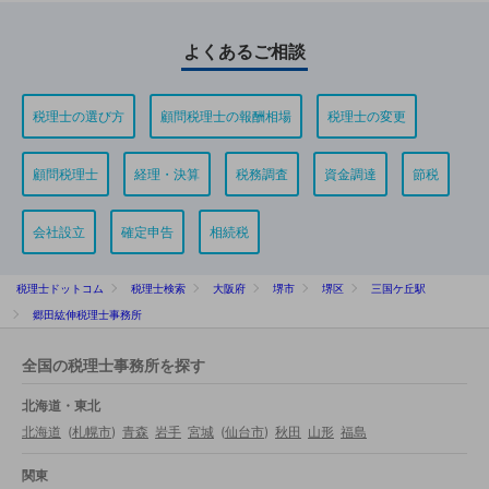
よくあるご相談
税理士の選び方
顧問税理士の報酬相場
税理士の変更
顧問税理士
経理・決算
税務調査
資金調達
節税
会社設立
確定申告
相続税
税理士ドットコム
税理士検索
大阪府
堺市
堺区
三国ケ丘駅
郷田紘伸税理士事務所
全国の税理士事務所を探す
北海道・東北
北海道
(
札幌市
)
青森
岩手
宮城
(
仙台市
)
秋田
山形
福島
関東