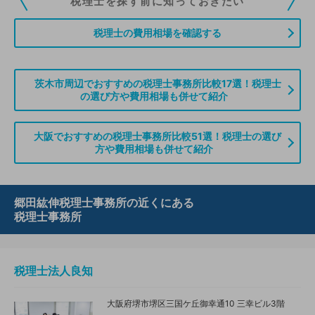
税理士を探す前に知っておきたい
ていただくことができます。また、税理士をお探しの方との接点をご提供す
る「みんなの税務相談」、コーディネーターからの案件紹介などをご利用い
税理士の費用相場を確認する
ただけます。
無料登録のご案内はこちら
茨木市周辺でおすすめの税理士事務所比較17選！税理士
の選び方や費用相場も併せて紹介
情報の誤りや削除などのお問い合わせはこちら
大阪でおすすめの税理士事務所比較51選！税理士の選び
方や費用相場も併せて紹介
郷田紘伸税理士事務所の近くにある
税理士事務所
税理士法人良知
大阪府堺市堺区三国ケ丘御幸通10 三幸ビル3階