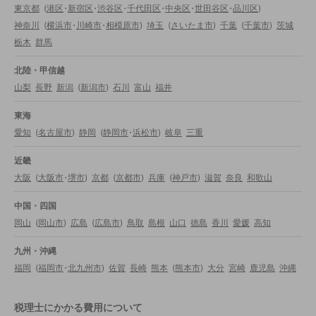
東京都
(
港区
・
新宿区
・
渋谷区
・
千代田区
・
中央区
・
世田谷区
・
品川区
)
神奈川
(
横浜市
・
川崎市
・
相模原市
)
埼玉
(
さいたま市
)
千葉
(
千葉市
)
茨城
栃木
群馬
北陸・甲信越
山梨
長野
新潟
(
新潟市
)
石川
富山
福井
東海
愛知
(
名古屋市
)
静岡
(
静岡市
・
浜松市
)
岐阜
三重
近畿
大阪
(
大阪市
・
堺市
)
京都
(
京都市
)
兵庫
(
神戸市
)
滋賀
奈良
和歌山
中国・四国
岡山
(
岡山市
)
広島
(
広島市
)
鳥取
島根
山口
徳島
香川
愛媛
高知
九州・沖縄
福岡
(
福岡市
・
北九州市
)
佐賀
長崎
熊本
(
熊本市
)
大分
宮崎
鹿児島
沖縄
税理士にかかる費用について