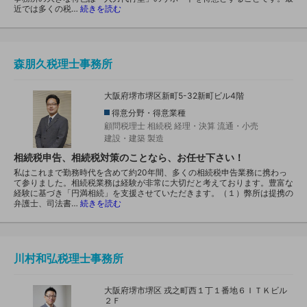
近では多くの税…
続きを読む
森朋久税理士事務所
大阪府堺市堺区新町5-32新町ビル4階
得意分野・得意業種
顧問税理士
相続税
経理・決算
流通・小売
建設・建築
製造
相続税申告、相続税対策のことなら、お任せ下さい！
私はこれまで勤務時代を含めて約20年間、多くの相続税申告業務に携わっ
て参りました。相続税業務は経験が非常に大切だと考えております。豊富な
経験に基づき「円満相続」を支援させていただきます。（１）弊所は提携の
弁護士、司法書…
続きを読む
川村和弘税理士事務所
大阪府堺市堺区 戎之町西１丁１番地６ＩＴＫビル
２Ｆ