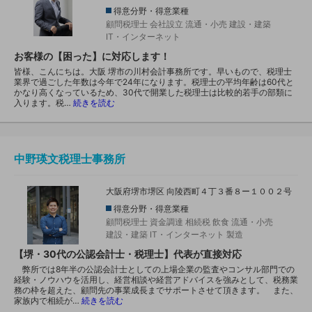
得意分野・得意業種
顧問税理士
会社設立
流通・小売
建設・建築
IT・インターネット
お客様の【困った】に対応します！
皆様、こんにちは。大阪 堺市の川村会計事務所です。早いもので、税理士
業界で過ごした年数は今年で24年になります。税理士の平均年齢は60代と
かなり高くなっているため、30代で開業した税理士は比較的若手の部類に
入ります。税…
続きを読む
中野瑛文税理士事務所
大阪府堺市堺区 向陵西町４丁３番８ー１００２号
得意分野・得意業種
顧問税理士
資金調達
相続税
飲食
流通・小売
建設・建築
IT・インターネット
製造
【堺・30代の公認会計士・税理士】代表が直接対応
弊所では8年半の公認会計士としての上場企業の監査やコンサル部門での
経験・ノウハウを活用し、経営相談や経営アドバイスを強みとして、税務業
務の枠を超えた、顧問先の事業成長までサポートさせて頂きます。 また、
家族内で相続が…
続きを読む