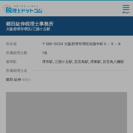
郷田紘伸税理士事務所
大阪府堺市堺区/三国ケ丘駅
所在地
〒590-0024 大阪府堺市堺区向陵中町５－９－８
所属税理士数
1名
最寄駅
堺市駅, 三国ケ丘駅, 百舌鳥駅, 堺東駅, 百舌鳥八幡駅
所属税理士名
郷田 紘伸
税理士