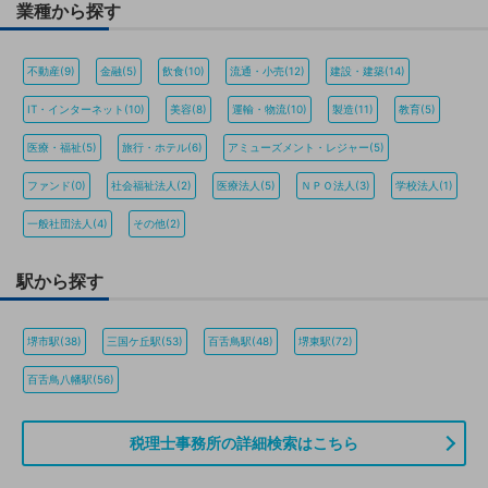
業種から探す
不動産(9)
金融(5)
飲食(10)
流通・小売(12)
建設・建築(14)
IT・インターネット(10)
美容(8)
運輸・物流(10)
製造(11)
教育(5)
医療・福祉(5)
旅行・ホテル(6)
アミューズメント・レジャー(5)
ファンド(0)
社会福祉法人(2)
医療法人(5)
ＮＰＯ法人(3)
学校法人(1)
一般社団法人(4)
その他(2)
駅から探す
堺市駅(38)
三国ケ丘駅(53)
百舌鳥駅(48)
堺東駅(72)
百舌鳥八幡駅(56)
税理士事務所の詳細検索はこちら