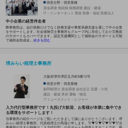
得意分野・得意業種
資金調達
相続税
税務調査
建設・建築
IT・インターネット
製造
医療・福祉
医療法人
中小企業の経営伴走者
弊事務所は、会計税務だけでなく財務支援や事業承継支援を通じて中小企業
をサポートします。社会保険労士事務所もグループ内に存在しており労務面
のサポートもカバーできます。認定支援機関として補助金のサポートも可能
で補助金助成金…
続きを読む
堺みらい税理士事務所
大阪府堺市堺区五月町8番12号
得意分野・得意業種
顧問税理士
資金調達
会社設立
流通・小売
建設・建築
美容
運輸・物流
アミューズメント・レジャー
入力代行型事務所です！丸投げ大歓迎、お客様が本業に集中でき
る環境をサポートします！
当事務所の紹介ページをご覧いただきまして誠にありがとうございます。堺
みらい税理士事務所、代表税理士の馬場と申します。▽▼▽▼▽▼▽▼▽当
事務所の大きな特色は「入力代行型」のサポートを得意とすることです。最