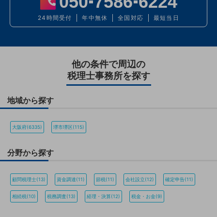
050
7586
6224
24時間受付
年中無休
全国対応
最短当日
他の条件で周辺の
税理士事務所を探す
地域から探す
大阪府(6335)
堺市堺区(115)
分野から探す
顧問税理士(13)
資金調達(11)
節税(11)
会社設立(12)
確定申告(11)
相続税(10)
税務調査(13)
経理・決算(12)
税金・お金(9)