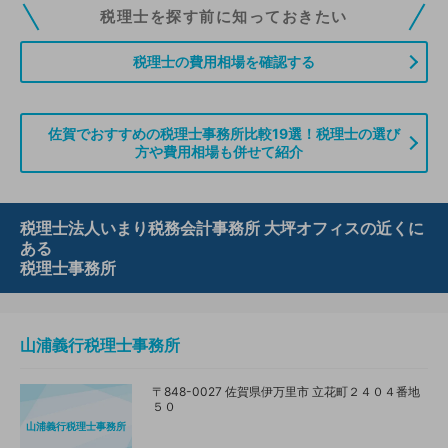
税理士ドットコムの無料会員にご登録いただくと、貴事務所の情報を編集し
税理士を探す前に知っておきたい
ていただくことができます。また、税理士をお探しの方との接点をご提供す
る「みんなの税務相談」、コーディネーターからの案件紹介などをご利用い
税理士の費用相場を確認する
ただけます。
無料登録のご案内はこちら
佐賀でおすすめの税理士事務所比較19選！税理士の選び
方や費用相場も併せて紹介
情報の誤りや削除などのお問い合わせはこちら
税理士法人いまり税務会計事務所 大坪オフィスの近くに
ある
税理士事務所
山浦義行税理士事務所
〒848-0027 佐賀県伊万里市 立花町２４０４番地
５０
山浦義行税理士事務所