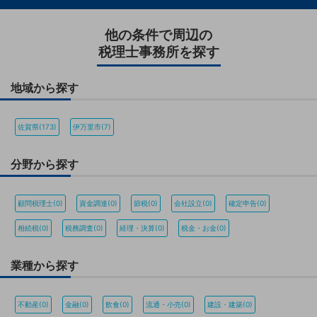
他の条件で周辺の
税理士事務所を探す
地域から探す
佐賀県(173)
伊万里市(7)
分野から探す
顧問税理士(0)
資金調達(0)
節税(0)
会社設立(0)
確定申告(0)
相続税(0)
税務調査(0)
経理・決算(0)
税金・お金(0)
業種から探す
不動産(0)
金融(0)
飲食(0)
流通・小売(0)
建設・建築(0)