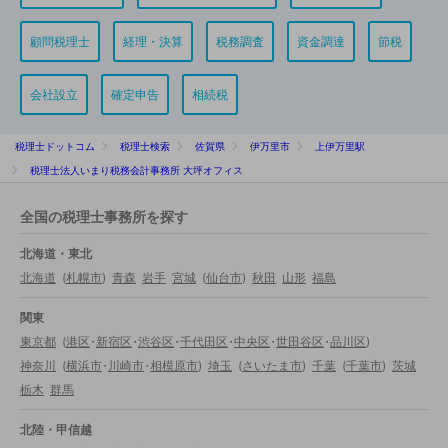
顧問税理士
経理・決算
税務調査
資金調達
節税
会社設立
確定申告
相続税
税理士ドットコム
税理士検索
佐賀県
伊万里市
上伊万里駅
税理士法人いまり税務会計事務所 大坪オフィス
全国の税理士事務所を探す
北海道・東北
北海道
(
札幌市
)
青森
岩手
宮城
(
仙台市
)
秋田
山形
福島
関東
東京都
(
港区
・
新宿区
・
渋谷区
・
千代田区
・
中央区
・
世田谷区
・
品川区
)
神奈川
(
横浜市
・
川崎市
・
相模原市
)
埼玉
(
さいたま市
)
千葉
(
千葉市
)
茨城
栃木
群馬
北陸・甲信越