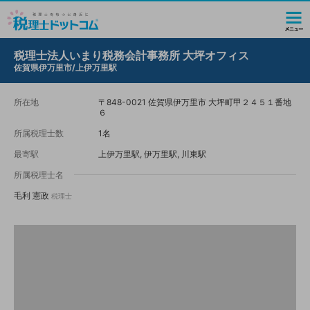
税理士法人いまり税務会計事務所 大坪オフィス
佐賀県伊万里市/上伊万里駅
所在地
〒848-0021 佐賀県伊万里市 大坪町甲２４５１番地
６
所属税理士数
1名
最寄駅
上伊万里駅, 伊万里駅, 川東駅
所属税理士名
毛利 憲政
税理士