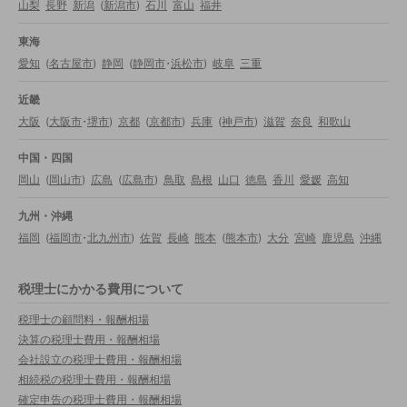
山梨
長野
新潟
(
新潟市
)
石川
富山
福井
東海
愛知
(
名古屋市
)
静岡
(
静岡市
・
浜松市
)
岐阜
三重
近畿
大阪
(
大阪市
・
堺市
)
京都
(
京都市
)
兵庫
(
神戸市
)
滋賀
奈良
和歌山
中国・四国
岡山
(
岡山市
)
広島
(
広島市
)
鳥取
島根
山口
徳島
香川
愛媛
高知
九州・沖縄
福岡
(
福岡市
・
北九州市
)
佐賀
長崎
熊本
(
熊本市
)
大分
宮崎
鹿児島
沖縄
税理士にかかる費用について
税理士の顧問料・報酬相場
決算の税理士費用・報酬相場
会社設立の税理士費用・報酬相場
相続税の税理士費用・報酬相場
確定申告の税理士費用・報酬相場