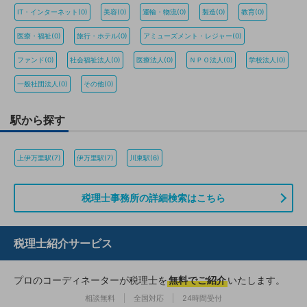
IT・インターネット(0)
美容(0)
運輸・物流(0)
製造(0)
教育(0)
医療・福祉(0)
旅行・ホテル(0)
アミューズメント・レジャー(0)
ファンド(0)
社会福祉法人(0)
医療法人(0)
ＮＰＯ法人(0)
学校法人(0)
一般社団法人(0)
その他(0)
駅から探す
上伊万里駅(7)
伊万里駅(7)
川東駅(6)
税理士事務所の詳細検索はこちら
税理士紹介サービス
プロのコーディネーターが税理士を
無料でご紹介
いたします。
相談無料
全国対応
24時間受付