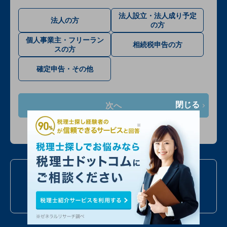
法人設立・法人成り予定
法人の方
の方
個人事業主・フリーラン
相続税申告の方
スの方
確定申告・その他
閉じる
次へ
入力情報は公開されません
お電話での問い合わせ
050
7586
6224
24時間受付
年中無休
全国対応
最短当日