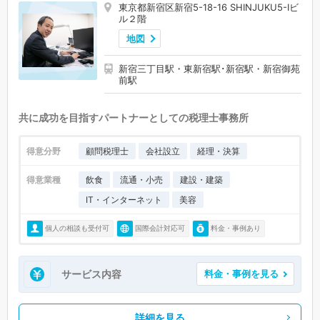
東京都新宿区新宿5-18-16 SHINJUKU5-Ⅰビ
ル２階
地図
新宿三丁目駅・東新宿駅･新宿駅・新宿御苑
前駅
共に成功を目指すパートナーとしての税理士事務所
得意分野
顧問税理士
会社設立
経理・決算
得意業種
飲食
流通・小売
建設・建築
IT・インターネット
美容
個人の相談も受付可
国際会計対応可
料金・事例あり
サービス内容
料金・事例を見る
詳細を見る