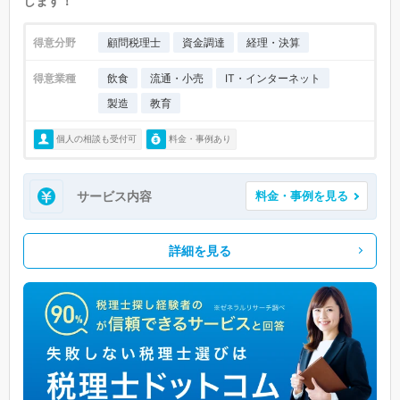
します！
得意分野
顧問税理士
資金調達
経理・決算
得意業種
飲食
流通・小売
IT・インターネット
製造
教育
個人の相談も受付可
料金・事例あり
サービス内容
料金・事例を見る
詳細を見る