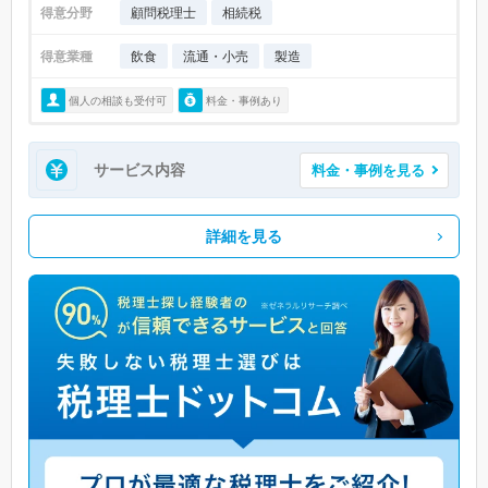
得意分野
顧問税理士
相続税
得意業種
飲食
流通・小売
製造
個人の相談も受付可
料金・事例あり
サービス内容
料金・事例を見る
詳細を見る