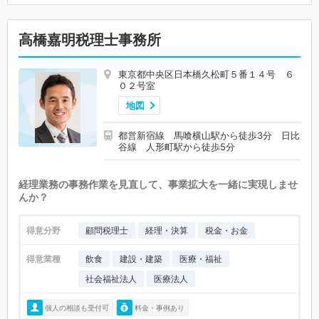
高橋嘉明税理士事務所
東京都中央区日本橋久松町５番１４号 ６
０２号室
地図
都営新宿線 馬喰横山駅から徒歩3分 日比
谷線 人形町駅から徒歩5分
経理業務の事務作業を見直して、事業拡大を一緒に実現しませ
んか？
得意分野
顧問税理士
経理・決算
税金・お金
得意業種
飲食
建設・建築
医療・福祉
社会福祉法人
医療法人
個人の相談も受付可
料金・事例あり