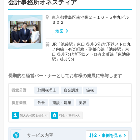
会計事務所オネスティア
東京都豊島区南池袋２－１０－５中丸ビル
３０２
地図
JR「池袋駅」東口 徒歩6分/地下鉄メトロ丸
ノ内線・有楽町線・副都心線「池袋駅」東
口 徒歩7分/地下鉄メトロ有楽町線「東池袋
駅」徒歩5分
長期的な経営パートナーとしてお客様の発展に寄与します
得意分野
顧問税理士
資金調達
節税
得意業種
飲食
建設・建築
美容
個人の相談も受付可
料金・事例あり
サービス内容
料金・事例を見る