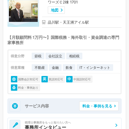
ワーズＣ2棟 1701
稲城市 (0)
あきる野市 (0)
瑞穂町 (0)
日の出町 (0)
檜原村 (0)
地図
奥多摩町 (0)
利島村 (0)
新島村 (0)
神津島村 (0)
三宅村 (0)
品川駅・天王洲アイル駅
御蔵島村 (0)
八丈町 (0)
青ヶ島村 (0)
小笠原村 (0)
【月額顧問料 1万円〜】国際税務・海外取引・資金調達の専門
家事務所
得意分野
節税
会社設立
相続税
得意業種
不動産
金融
飲食
IT・インターネット
国際会計対応可
英語対応可
中国語対応可
料金・事例あり
サービス内容
料金・事例を見る
税理士事務所をもっと知りたい方へ
事務所インタビュー