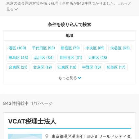
東京の資金調達対策を扱う税理士事務所が843件見つかりました。
...
もっと
見る
条件を絞り込んで検索
地域
港区 (109)
千代田区 (93)
新宿区 (79)
中央区 (65)
渋谷区 (63)
豊島区 (43)
品川区 (34)
世田谷区 (31)
大田区 (28)
台東区 (21)
文京区 (19)
江東区 (19)
中野区 (18)
杉並区 (17)
練馬区 (17)
町田市 (16)
江戸川区 (14)
墨田区 (13)
板橋区 (13)
もっと見る
足立区 (13)
北区 (12)
葛飾区 (11)
立川市 (11)
目黒区 (9)
八王子市 (9)
荒川区 (8)
武蔵野市 (8)
調布市 (7)
三鷹市 (5)
843
件掲載中 1/17ページ
府中市 (5)
西東京市 (5)
多摩市 (4)
小金井市 (3)
小平市 (3)
日野市 (3)
国立市 (3)
東村山市 (2)
羽村市 (2)
昭島市 (1)
VCAT税理士法人
国分寺市 (1)
福生市 (1)
狛江市 (1)
東大和市 (1)
清瀬市 (1)
東久留米市 (1)
大島町 (1)
青梅市 (0)
武蔵村山市 (0)
東京都港区港南4丁目6-8 ワールドシティタ