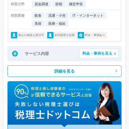
得意分野
資金調達
節税
確定申告
得意業種
飲食
流通・小売
IT・インターネット
美容
医療・福祉
個人の相談も受付可
女性税理士在籍
料金・事例あり
サービス内容
料金・事例を見る
詳細を見る