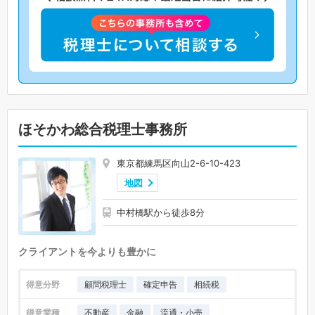
ほそかわ総合税理士事務所
東京都練馬区向山2-6-10-423
地図
中村橋駅から徒歩8分
クライアントを今よりも豊かに
得意分野
顧問税理士
確定申告
相続税
得意業種
不動産
金融
流通・小売