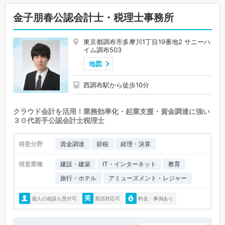
金子朋春公認会計士・税理士事務所
東京都調布市多摩川1丁目19番地2 サニーハ
イム調布503
地図
西調布駅から徒歩10分
クラウド会計を活用！業務効率化・起業支援・資金調達に強い
３０代若手公認会計士税理士
得意分野
資金調達
節税
経理・決算
得意業種
建設・建築
IT・インターネット
教育
旅行・ホテル
アミューズメント・レジャー
個人の相談も受付可
英語対応可
料金・事例あり