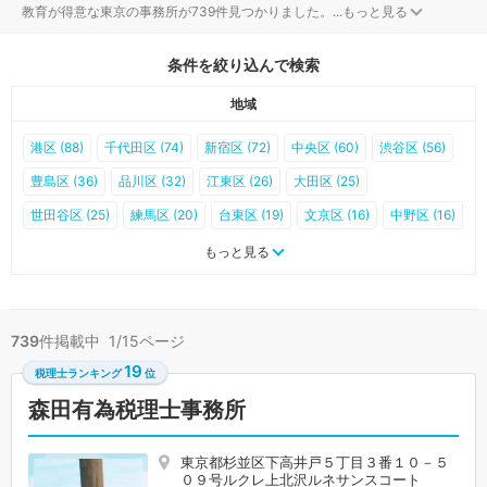
教育が得意な東京の事務所が739件見つかりました。
...
もっと見る
条件を絞り込んで検索
地域
港区 (88)
千代田区 (74)
新宿区 (72)
中央区 (60)
渋谷区 (56)
豊島区 (36)
品川区 (32)
江東区 (26)
大田区 (25)
世田谷区 (25)
練馬区 (20)
台東区 (19)
文京区 (16)
中野区 (16)
北区 (15)
杉並区 (14)
足立区 (12)
町田市 (12)
墨田区 (11)
もっと見る
板橋区 (10)
葛飾区 (10)
江戸川区 (10)
武蔵野市 (10)
目黒区 (9)
立川市 (9)
八王子市 (8)
荒川区 (6)
調布市 (5)
739
件掲載中 1/15ページ
小平市 (5)
多摩市 (4)
三鷹市 (3)
府中市 (3)
日野市 (3)
19
税理士ランキング
位
西東京市 (3)
小金井市 (2)
国立市 (2)
羽村市 (2)
昭島市 (1)
森田有為税理士事務所
東村山市 (1)
国分寺市 (1)
狛江市 (1)
東久留米市 (1)
武蔵村山市 (1)
青梅市 (0)
福生市 (0)
東大和市 (0)
清瀬市 (0)
東京都杉並区下高井戸５丁目３番１０－５
０９号ルクレ上北沢ルネサンスコート
稲城市 (0)
あきる野市 (0)
瑞穂町 (0)
日の出町 (0)
檜原村 (0)