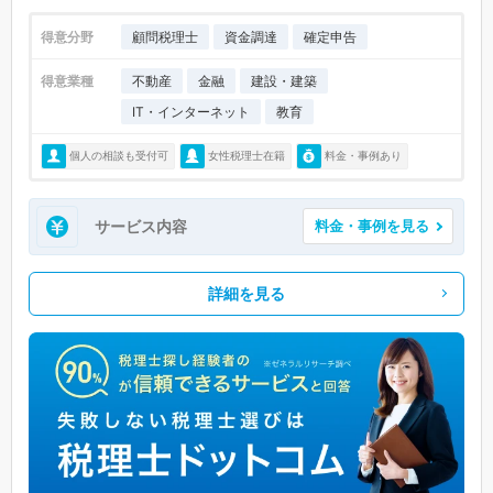
得意分野
顧問税理士
資金調達
確定申告
得意業種
不動産
金融
建設・建築
IT・インターネット
教育
個人の相談も受付可
女性税理士在籍
料金・事例あり
サービス内容
料金・事例を見る
詳細を見る