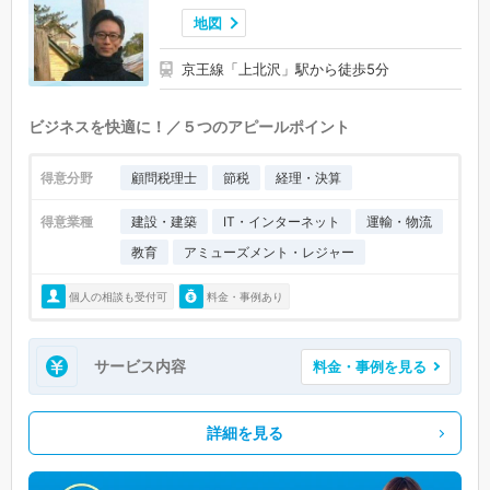
地図
奥多摩町 (0)
大島町 (0)
利島村 (0)
新島村 (0)
神津島村 (0)
三宅村 (0)
御蔵島村 (0)
八丈町 (0)
青ヶ島村 (0)
小笠原村 (0)
京王線「上北沢」駅から徒歩5分
ビジネスを快適に！／５つのアピールポイント
得意分野
顧問税理士
節税
経理・決算
得意業種
建設・建築
IT・インターネット
運輸・物流
教育
アミューズメント・レジャー
個人の相談も受付可
料金・事例あり
サービス内容
料金・事例を見る
詳細を見る