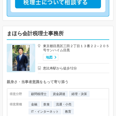
まほら会計税理士事務所
東京都目黒区三田２丁目１３番２２−２０５
号サンハイム目黒
地図
恵比寿駅から徒歩12分
親身さ・当事者意識をもって寄り添う
得意分野
顧問税理士
資金調達
経理・決算
得意業種
金融
飲食
流通・小売
IT・インターネット
教育