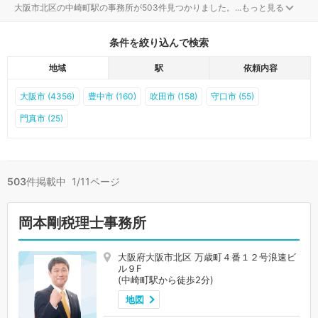
大阪市北区の中崎町駅の事務所が503件見つかりました。
...
もっと見る
条件を絞り込んで検索
地域
駅
依頼内容
大阪市 (4356)
豊中市 (160)
吹田市 (158)
守口市 (55)
門真市 (25)
503
件掲載中 1/11ページ
岡本剛税理士事務所
大阪府大阪市北区 万歳町４番１２号浪速ビ
ル９F
(中崎町駅から徒歩2分)
地図