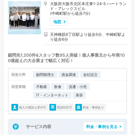
大阪府大阪市北区本庄東1-24-5 ハートラン
ド・アレックスビル
(中崎町駅から徒歩7分)
地図
天神橋筋6丁目駅より徒歩5分、中崎町駅よ
り徒歩6分
顧問先1,200件&スタッフ数95人突破！個人事業主から年商10
0億超えの大企業まで幅広く対応！
得意分野
顧問税理士
資金調達
会社設立
得意業種
不動産
飲食
流通・小売
IT・インターネット
美容
個人の相談も受付可
英語対応可
料金・事例あり
サービス内容
料金・事例を見る