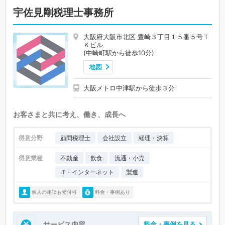
宇佐見剛税理士事務所
大阪府大阪市北区 豊崎３丁目１５番５号Ｔ
Ｋビル
(中崎町駅から徒歩10分)
地図
大阪メトロ中津駅から徒歩３分
お客さまと共に考え、働き、成長へ
得意分野
顧問税理士
会社設立
経理・決算
得意業種
不動産
飲食
流通・小売
IT・インターネット
製造
個人の相談も受付可
料金・事例あり
サービス内容
料金・事例を見る