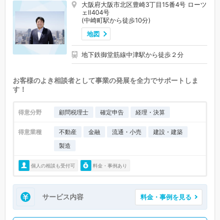
大阪府大阪市北区豊崎3丁目15番4号 ローツ
ェⅡ404号
(中崎町駅から徒歩10分)
地図
地下鉄御堂筋線中津駅から徒歩２分
お客様のよき相談者として事業の発展を全力でサポートしま
す！
得意分野
顧問税理士
確定申告
経理・決算
得意業種
不動産
金融
流通・小売
建設・建築
製造
個人の相談も受付可
料金・事例あり
サービス内容
料金・事例を見る