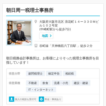
朝日周一税理士事務所
大阪府大阪市北区 浪花町１４ー３３ＯＭビ
ル１０２号室
(中崎町駅から徒歩7分)
地図
谷町線「天神橋筋六丁目駅 」徒歩２分
朝日税務会計事務所は、お客様によりそった税理士事務所を目
指しています！
得意分野
顧問税理士
確定申告
相続税
得意業種
不動産
飲食
流通・小売
建設・建築
IT・インターネット
個人の相談も受付可
料金・事例あり