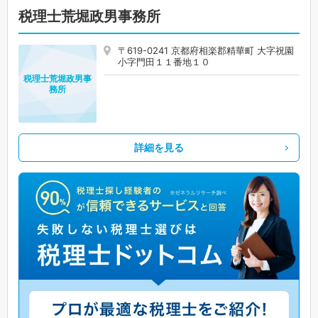
税理士荒堀政男事務所
〒619-0241 京都府相楽郡精華町 大字祝園
小字門田１１番地１０
税理士荒堀政男事
務所
詳細を見る