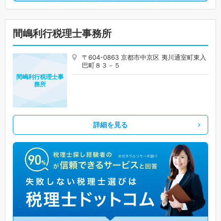
間嶋利行税理士事務所
〒604-0863 京都市中京区 夷川通室町東入
巴町８３－５
間嶋利行税理士事
務所
詳細を見る