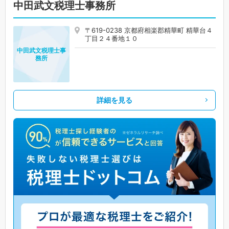
中田武文税理士事務所
〒619-0238 京都府相楽郡精華町 精華台４
丁目２４番地１０
中田武文税理士事
務所
詳細を見る