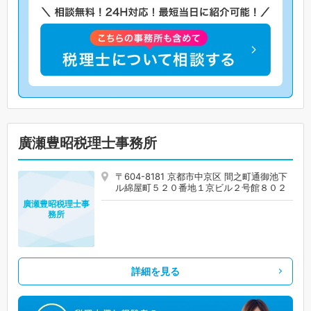
廣瀬豊昭税理士事務所
〒604-8181 京都市中京区 間之町通御池下
ル綿屋町５２０番地１京ビル２号館８０２
廣瀬豊昭税理士事
務所
詳細を見る