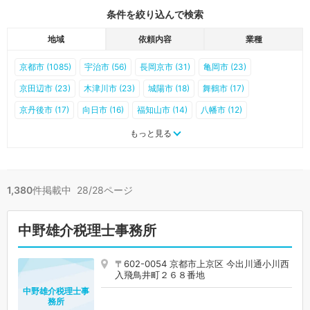
条件を絞り込んで検索
地域
依頼内容
業種
京都市 (1085)
宇治市 (56)
長岡京市 (31)
亀岡市 (23)
京田辺市 (23)
木津川市 (23)
城陽市 (18)
舞鶴市 (17)
京丹後市 (17)
向日市 (16)
福知山市 (14)
八幡市 (12)
精華町 (11)
南丹市 (9)
久御山町 (6)
与謝野町 (5)
綾部市 (4)
もっと見る
大山崎町 (4)
宮津市 (3)
宇治田原町 (2)
京丹波町 (1)
井手町 (0)
笠置町 (0)
和束町 (0)
南山城村 (0)
伊根町 (0)
1,380
件掲載中 28/28ページ
中野雄介税理士事務所
〒602-0054 京都市上京区 今出川通小川西
入飛鳥井町２６８番地
中野雄介税理士事
務所