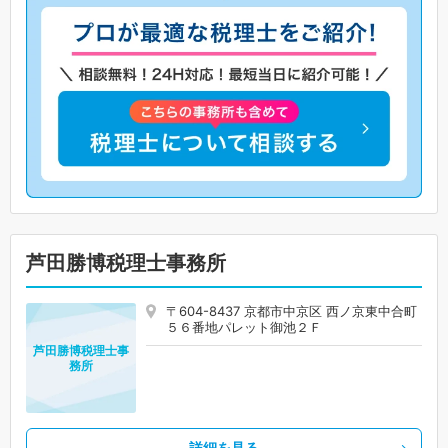
芦田勝博税理士事務所
〒604-8437 京都市中京区 西ノ京東中合町
５６番地パレット御池２Ｆ
芦田勝博税理士事
務所
詳細を見る