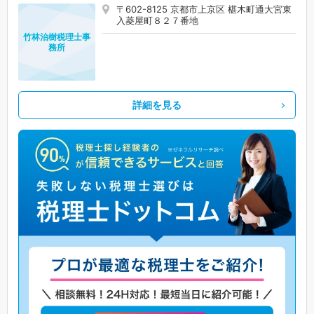
〒602-8125 京都市上京区 椹木町通大宮東
入菱屋町８２７番地
竹林治樹税理士事
務所
詳細を見る