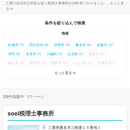
三重の会社設立対策を扱う税理士事務所が29件見つかりました。
...
もっと見
る
条件を絞り込んで検索
地域
鈴鹿市 (7)
四日市市 (6)
伊勢市 (4)
桑名市 (4)
松阪市 (3)
津市 (2)
名張市 (1)
川越町 (1)
紀北町 (1)
尾鷲市 (0)
亀山市 (0)
鳥羽市 (0)
熊野市 (0)
いなべ市 (0)
志摩市 (0)
伊賀市 (0)
木曽岬町 (0)
東員町 (0)
菰野町 (0)
朝日町 (0)
もっと見る
多気町 (0)
明和町 (0)
大台町 (0)
玉城町 (0)
度会町 (0)
大紀町 (0)
南伊勢町 (0)
御浜町 (0)
紀宝町 (0)
29
件掲載中 1/1ページ
soel税理士事務所
三重県桑名市三崎通１５番地１