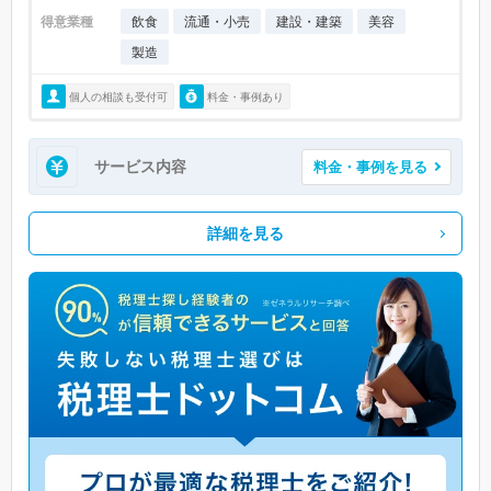
得意業種
飲食
流通・小売
建設・建築
美容
製造
個人の相談も受付可
料金・事例あり
サービス内容
料金・事例を見る
詳細を見る