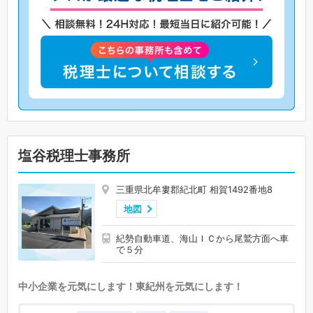
塩谷税理士事務所
三重県北牟婁郡紀北町 相賀1492番地8
地図
紀勢自動車道、海山ＩＣから尾鷲方面へ車
で５分
中小企業を元気にします！東紀州を元気にします！