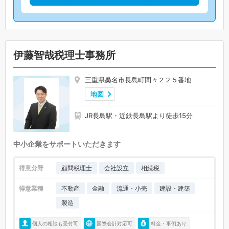
伊藤智哉税理士事務所
三重県桑名市長島町間々２２５番地
地図
JR長島駅・近鉄長島駅より徒歩15分
中小企業をサポートいただきます
得意分野
顧問税理士
会社設立
相続税
得意業種
不動産
金融
流通・小売
建設・建築
製造
個人の相談も受付可
国際会計対応可
料金・事例あり