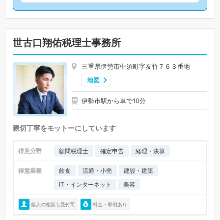
世古口翔佑税理士事務所
三重県伊勢市中須町字友竹７６３番地
地図
伊勢市駅から車で10分
親切丁寧をモットーにしています
得意分野
顧問税理士
確定申告
経理・決算
得意業種
飲食
流通・小売
建設・建築
IT・インターネット
美容
個人の相談も受付可
料金・事例あり