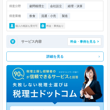
得意分野
顧問税理士
会社設立
経理・決算
得意業種
飲食
流通・小売
製造
個人の相談も受付可
料金・事例あり
サービス内容
料金・事例を見る
詳細を見る