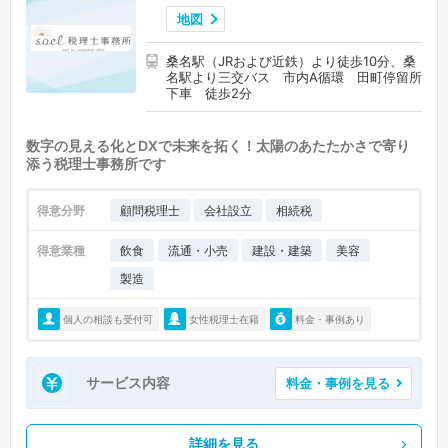
地図
桑名駅（JRおよび近鉄）より徒歩10分、桑
名駅より三交バス 市内A循環 田町停留所
下車 徒歩2分
数字の見える化とDXで未来を拓く！太陽のあたたかさで寄り
添う税理士事務所です
得意分野
顧問税理士
会社設立
相続税
得意業種
飲食
流通・小売
建設・建築
美容
製造
個人の相談も受付可
女性税理士在籍
料金・事例あり
サービス内容
料金・事例を見る
詳細を見る