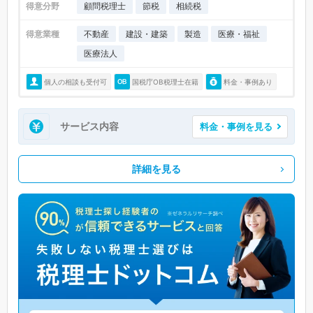
得意分野
顧問税理士
節税
相続税
得意業種
不動産
建設・建築
製造
医療・福祉
医療法人
個人の相談も受付可
国税庁OB税理士在籍
料金・事例あり
サービス内容
料金・事例を見る
詳細を見る