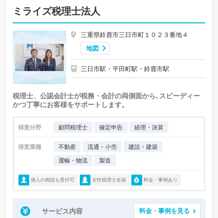
ミライズ税理士法人
三重県鈴鹿市三日市町１０２３番地４
地図
三日市駅・平田町駅・鈴鹿市駅
税理士、公認会計士が税務・会計の両側面から､スピーディー
かつ丁寧にお客様をサポートします。
得意分野
顧問税理士
確定申告
経理・決算
得意業種
不動産
流通・小売
建設・建築
運輸・物流
製造
個人の相談も受付可
女性税理士在籍
料金・事例あり
サービス内容
料金・事例を見る