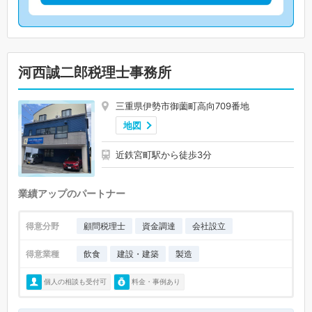
河西誠二郎税理士事務所
三重県伊勢市御薗町高向709番地
地図
近鉄宮町駅から徒歩3分
業績アップのパートナー
得意分野
顧問税理士
資金調達
会社設立
得意業種
飲食
建設・建築
製造
個人の相談も受付可
料金・事例あり