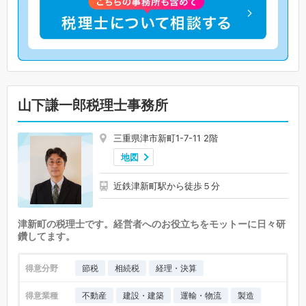
山下謙一郎税理士事務所
三重県津市新町1-7-11 2階
地図
近鉄津新町駅から徒歩５分
津新町の税理士です。経営者へのお役立ちをモットーに日々研
鑽してます。
得意分野
節税
相続税
経理・決算
得意業種
不動産
建設・建築
運輸・物流
製造