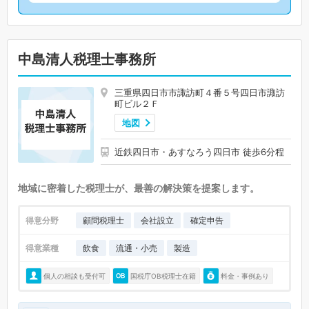
中島清人税理士事務所
三重県四日市市諏訪町４番５号四日市諏訪
町ビル２Ｆ
地図
近鉄四日市・あすなろう四日市 徒歩6分程
地域に密着した税理士が、最善の解決策を提案します。
得意分野
顧問税理士
会社設立
確定申告
得意業種
飲食
流通・小売
製造
個人の相談も受付可
国税庁OB税理士在籍
料金・事例あり