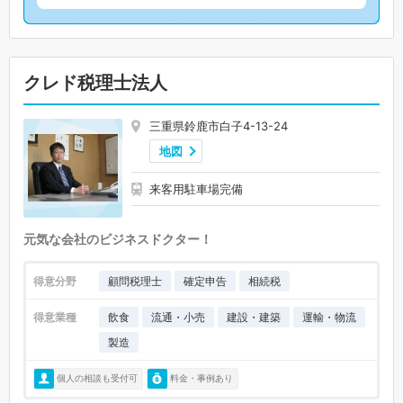
クレド税理士法人
三重県鈴鹿市白子4-13-24
地図
来客用駐車場完備
元気な会社のビジネスドクター！
得意分野
顧問税理士
確定申告
相続税
得意業種
飲食
流通・小売
建設・建築
運輸・物流
製造
個人の相談も受付可
料金・事例あり