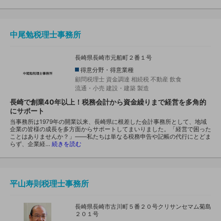
中尾勉税理士事務所
長崎県長崎市元船町２番１号
得意分野・得意業種
顧問税理士
資金調達
相続税
不動産
飲食
流通・小売
建設・建築
製造
長崎で創業40年以上！税務会計から資金繰りまで経営を多角的
にサポート
当事務所は1979年の開業以来、長崎県に根差した会計事務所として、地域
企業の皆様の成長を多方面からサポートしてまいりました。「経営で困った
ことはありませんか？」――私たちは単なる税務申告や記帳の代行にとどま
らず、企業経…
続きを読む
平山寿則税理士事務所
長崎県長崎市古川町５番２０号クリサンセマム菊島
２０１号