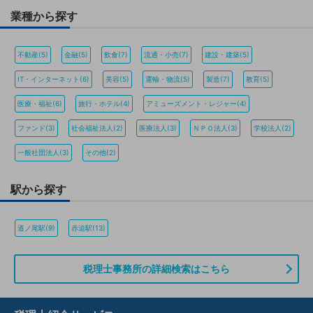
業種から探す
不動産(5)
金融(5)
飲食(7)
流通・小売(7)
建設・建築(5)
IT・インターネット(6)
美容(5)
運輸・物流(5)
製造(7)
教育(5)
医療・福祉(6)
旅行・ホテル(4)
アミューズメント・レジャー(4)
ファンド(3)
社会福祉法人(2)
医療法人(3)
ＮＰＯ法人(3)
学校法人(2)
一般社団法人(3)
その他(2)
駅から探す
道ノ尾駅(9)
赤迫駅(13)
税理士事務所の詳細検索はこちら