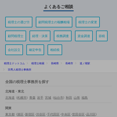
よくあるご相談
税理士の選び方
顧問税理士の報酬相場
税理士の変更
顧問税理士
経理・決算
税務調査
資金調達
節税
会社設立
確定申告
相続税
税理士ドットコム
税理士検索
長崎県
長崎市
道ノ尾駅
宗秀人税理士事務所
全国の税理士事務所を探す
北海道・東北
北海道
(
札幌市
)
青森
岩手
宮城
(
仙台市
)
秋田
山形
福島
関東
東京都
(
港区
・
新宿区
・
渋谷区
・
千代田区
・
中央区
・
世田谷区
・
品川区
)