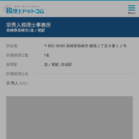
宗秀人税理士事務所
長崎県長崎市/道ノ尾駅
所在地
〒852-8065 長崎県長崎市 横尾１丁目８番１１号
所属税理士数
1名
最寄駅
道ノ尾駅, 赤迫駅
所属税理士名
宗 秀人
税理士