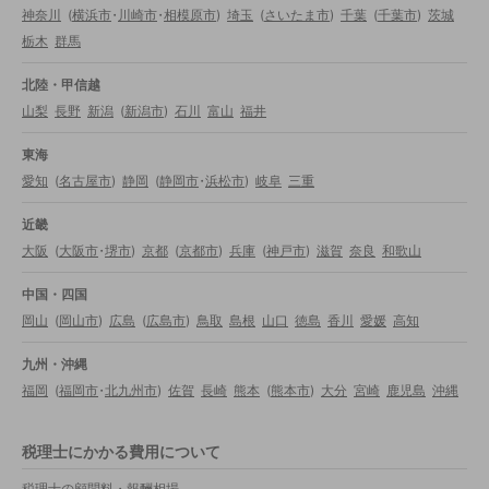
神奈川
(
横浜市
・
川崎市
・
相模原市
)
埼玉
(
さいたま市
)
千葉
(
千葉市
)
茨城
栃木
群馬
北陸・甲信越
山梨
長野
新潟
(
新潟市
)
石川
富山
福井
東海
愛知
(
名古屋市
)
静岡
(
静岡市
・
浜松市
)
岐阜
三重
近畿
大阪
(
大阪市
・
堺市
)
京都
(
京都市
)
兵庫
(
神戸市
)
滋賀
奈良
和歌山
中国・四国
岡山
(
岡山市
)
広島
(
広島市
)
鳥取
島根
山口
徳島
香川
愛媛
高知
九州・沖縄
福岡
(
福岡市
・
北九州市
)
佐賀
長崎
熊本
(
熊本市
)
大分
宮崎
鹿児島
沖縄
税理士にかかる費用について
税理士の顧問料・報酬相場