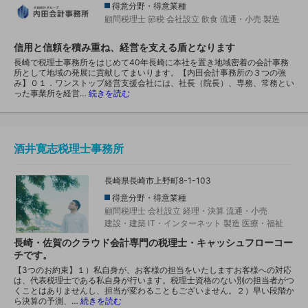
得意分野・得意業種
顧問税理士
節税
会社設立
飲食
流通・小売
製造
信用と信頼を積み重ね、経営を支える盾となります
長崎で税理士事務所をはじめて40年長崎に本社を置き地域密着の会計事務
所として地域の発展に貢献してまいります。【内田会計事務所の３つの強
み】０１．ワンストップ経営支援会社には、社長（院長）、専務、常務とい
った事業所を経営…
続きを読む
酒井寛志税理士事務所
長崎県長崎市上野町8-1-103
得意分野・得意業種
顧問税理士
会社設立
経理・決算
流通・小売
建設・建築
IT・インターネット
製造
医療・福祉
長崎・佐賀のクラウド会計専門の税理士・キャッシュフローコー
チです。
【3つのお約束】１）私自身が、お客様の担当をいたしますお客様への対応
は、代表税理士である私自身が行います。税理士資格のない別の担当者がつ
くことはありませんし、担当が変わることもございません。２）早い段階か
ら決算の予測、…
続きを読む