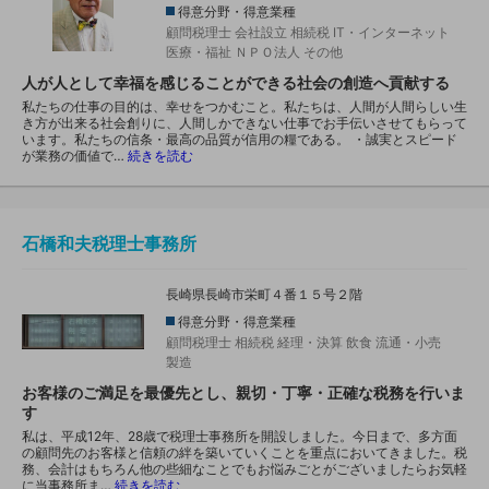
得意分野・得意業種
顧問税理士
会社設立
相続税
IT・インターネット
医療・福祉
ＮＰＯ法人
その他
人が人として幸福を感じることができる社会の創造へ貢献する
私たちの仕事の目的は、幸せをつかむこと。私たちは、人間が人間らしい生
き方が出来る社会創りに、人間しかできない仕事でお手伝いさせてもらって
います。私たちの信条・最高の品質が信用の糧である。 ・誠実とスピード
が業務の価値で…
続きを読む
石橋和夫税理士事務所
長崎県長崎市栄町４番１５号２階
得意分野・得意業種
顧問税理士
相続税
経理・決算
飲食
流通・小売
製造
お客様のご満足を最優先とし、親切・丁寧・正確な税務を行いま
す
私は、平成12年、28歳で税理士事務所を開設しました。今日まで、多方面
の顧問先のお客様と信頼の絆を築いていくことを重点においてきました。税
務、会計はもちろん他の些細なことでもお悩みごとがございましたらお気軽
に当事務所ま…
続きを読む