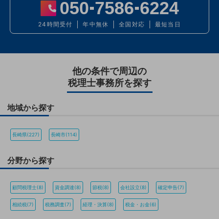
050
7586
6224
24時間受付
年中無休
全国対応
最短当日
他の条件で周辺の
税理士事務所を探す
地域から探す
長崎県(227)
長崎市(114)
分野から探す
顧問税理士(8)
資金調達(8)
節税(8)
会社設立(8)
確定申告(7)
相続税(7)
税務調査(7)
経理・決算(8)
税金・お金(6)