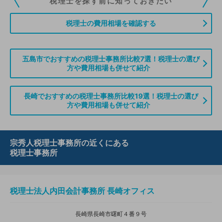
税理士を探す前に知っておきたい
ていただくことができます。また、税理士をお探しの方との接点をご提供す
る「みんなの税務相談」、コーディネーターからの案件紹介などをご利用い
税理士の費用相場を確認する
ただけます。
無料登録のご案内はこちら
五島市でおすすめの税理士事務所比較7選！税理士の選び
方や費用相場も併せて紹介
情報の誤りや削除などのお問い合わせはこちら
長崎でおすすめの税理士事務所比較19選！税理士の選び
方や費用相場も併せて紹介
宗秀人税理士事務所の近くにある
税理士事務所
税理士法人内田会計事務所 長崎オフィス
長崎県長崎市曙町４番９号