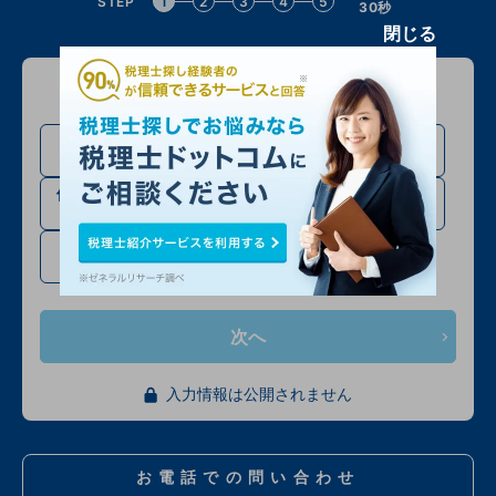
STEP
1
2
3
4
5
30秒
閉じる
問い合わせる方について教えてください
法人設立・法人成り予定
法人の方
の方
個人事業主・フリーラン
相続税申告の方
スの方
確定申告・その他
次へ
入力情報は公開されません
お電話での問い合わせ