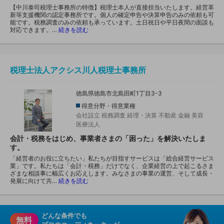
【中川泰司税理士事務所の特徴】税理士本人が直接担当いたします。経営革
新等支援機関の認定事務所です。個人の確定申告や決算申告のみの依頼も可
能です。税務調査のみの依頼も承っています。土日祝日や平日夜間の面談も
対応できます。…
続きを読む
税理士法人アクシス川人税理士事務所
徳島県徳島市北島田町1丁目3-3
得意分野・得意業種
会社設立
税務調査
経理・決算
不動産
金融
美容
医療法人
会計・税務をはじめ、事業者さまの「困った」を解決いたしま
す。
「経営者のお役に立ちたい」私たちが目指すサービスは「総合経営サービス
業」です。私たちは「会計・税務」だけでなく、企業経営の上で起こるさま
ざまな相談事に幅広くお応えします。みなさまの事業の運営、そして成長・
発展に向けて共…
続きを読む
どんな条件でも
無料