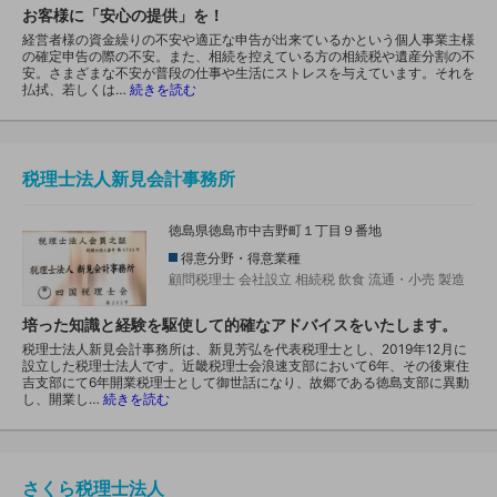
お客様に「安心の提供」を！
経営者様の資金繰りの不安や適正な申告が出来ているかという個人事業主様
の確定申告の際の不安。また、相続を控えている方の相続税や遺産分割の不
安。さまざまな不安が普段の仕事や生活にストレスを与えています。それを
払拭、若しくは…
続きを読む
税理士法人新見会計事務所
徳島県徳島市中吉野町１丁目９番地
得意分野・得意業種
顧問税理士
会社設立
相続税
飲食
流通・小売
製造
培った知識と経験を駆使して的確なアドバイスをいたします。
税理士法人新見会計事務所は、新見芳弘を代表税理士とし、2019年12月に
設立した税理士法人です。近畿税理士会浪速支部において6年、その後東住
吉支部にて6年開業税理士として御世話になり、故郷である徳島支部に異動
し、開業し…
続きを読む
さくら税理士法人