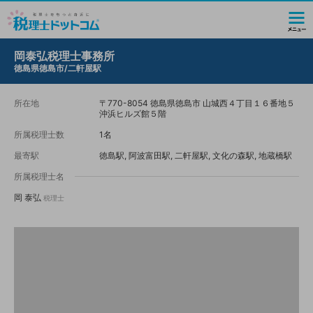
岡泰弘税理士事務所
徳島県徳島市/二軒屋駅
所在地
〒770-8054 徳島県徳島市 山城西４丁目１６番地５
沖浜ヒルズ館５階
所属税理士数
1名
最寄駅
徳島駅, 阿波富田駅, 二軒屋駅, 文化の森駅, 地蔵橋駅
所属税理士名
岡 泰弘
税理士