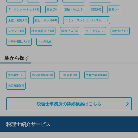
IT・インターネット(3)
美容(5)
運輸・物流(6)
製造(6)
教育(4)
医療・福祉(7)
旅行・ホテル(4)
アミューズメント・レジャー(3)
ファンド(0)
社会福祉法人(3)
医療法人(3)
ＮＰＯ法人(2)
学校法人(0)
一般社団法人(3)
その他(2)
駅から探す
徳島駅(102)
阿波富田駅(98)
二軒屋駅(81)
文化の森駅(46)
地蔵橋駅(7)
税理士事務所の詳細検索はこちら
税理士紹介サービス