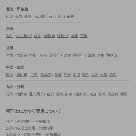
北陸・甲信越
山梨
長野
新潟
(
新潟市
)
石川
富山
福井
東海
愛知
(
名古屋市
)
静岡
(
静岡市
・
浜松市
)
岐阜
三重
近畿
大阪
(
大阪市
・
堺市
)
京都
(
京都市
)
兵庫
(
神戸市
)
滋賀
奈良
和歌山
中国・四国
岡山
(
岡山市
)
広島
(
広島市
)
鳥取
島根
山口
徳島
香川
愛媛
高知
九州・沖縄
福岡
(
福岡市
・
北九州市
)
佐賀
長崎
熊本
(
熊本市
)
大分
宮崎
鹿児島
沖縄
税理士にかかる費用について
税理士の顧問料・報酬相場
決算の税理士費用・報酬相場
会社設立の税理士費用・報酬相場