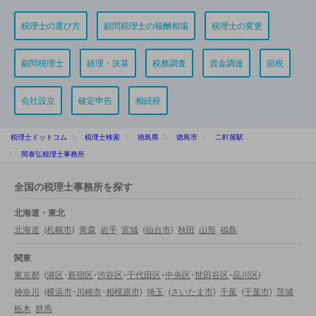
税理士の選び方
顧問税理士の報酬相場
税理士の変更
顧問税理士
経理・決算
税務調査
資金調達
節税
会社設立
確定申告
相続税
税理士ドットコム
税理士検索
徳島県
徳島市
二軒屋駅
岡泰弘税理士事務所
全国の税理士事務所を探す
北海道・東北
北海道
(
札幌市
)
青森
岩手
宮城
(
仙台市
)
秋田
山形
福島
関東
東京都
(
港区
・
新宿区
・
渋谷区
・
千代田区
・
中央区
・
世田谷区
・
品川区
)
神奈川
(
横浜市
・
川崎市
・
相模原市
)
埼玉
(
さいたま市
)
千葉
(
千葉市
)
茨城
栃木
群馬