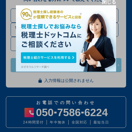
閉じる
法人設立・法人成り予定
法人の方
の方
個人事業主・フリーラン
相続税申告の方
スの方
確定申告・その他
次へ
入力情報は公開されません
お電話での問い合わせ
050
7586
6224
24時間受付
年中無休
全国対応
最短当日