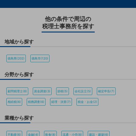
他の条件で周辺の
税理士事務所を探す
地域から探す
徳島県(202)
徳島市(120)
分野から探す
顧問税理士(8)
資金調達(3)
節税(5)
会社設立(5)
確定申告(7)
相続税(6)
税務調査(6)
経理・決算(7)
税金・お金(2)
業種から探す
不動産(6)
金融(4)
飲食(8)
流通・小売(8)
建設・建築(6)