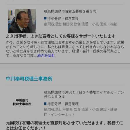
徳島県徳島市佐古五番町２番５号
得意分野・得意業種
顧問税理士
相続税
飲食
流通・小売
医療・福祉
よき指導者、よき助言者としてお客様をサポートいたします
昨今、企業を取り巻く経営環境はますますその厳しさを増しています。結果
がすべてという厳しさに、私たちは親身になってお付き合いしなければなら
ないと常に身を引き締めて臨んでいます。経理・会計・税務の専門家とし
て、高度な専門知…
続きを読む
中川泰司税理士事務所
徳島県徳島市沖浜１丁目２４番地ロイヤルガーデン
沖浜１５０１
得意分野・得意業種
顧問税理士
不動産
飲食
流通・小売
建設・建築
IT・インターネット
元国税庁在籍の税理士が直接対応させていただきます。税務のこ
とはお任せください！