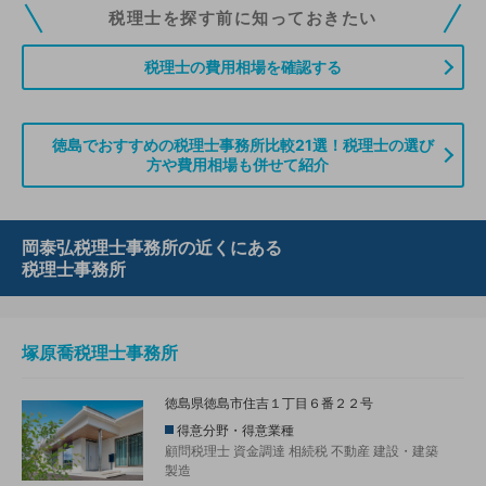
税理士ドットコムの無料会員にご登録いただくと、貴事務所の情報を編集し
税理士を探す前に知っておきたい
ていただくことができます。また、税理士をお探しの方との接点をご提供す
る「みんなの税務相談」、コーディネーターからの案件紹介などをご利用い
税理士の費用相場を確認する
ただけます。
無料登録のご案内はこちら
徳島でおすすめの税理士事務所比較21選！税理士の選び
方や費用相場も併せて紹介
情報の誤りや削除などのお問い合わせはこちら
岡泰弘税理士事務所の近くにある
税理士事務所
塚原喬税理士事務所
徳島県徳島市住吉１丁目６番２２号
得意分野・得意業種
顧問税理士
資金調達
相続税
不動産
建設・建築
製造