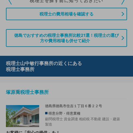
税理士を探す前に知っておきたい
ていただくことができます。また、税理士をお探しの方との接点をご提供す
る「みんなの税務相談」、コーディネーターからの案件紹介などをご利用い
税理士の費用相場を確認する
ただけます。
無料登録のご案内はこちら
徳島でおすすめの税理士事務所比較21選！税理士の選び
方や費用相場も併せて紹介
情報の誤りや削除などのお問い合わせはこちら
税理士山中敏行事務所の近くにある
税理士事務所
塚原喬税理士事務所
徳島県徳島市住吉１丁目６番２２号
得意分野・得意業種
顧問税理士
資金調達
相続税
不動産
建設・建築
製造
お客様に「安心の提供」を！