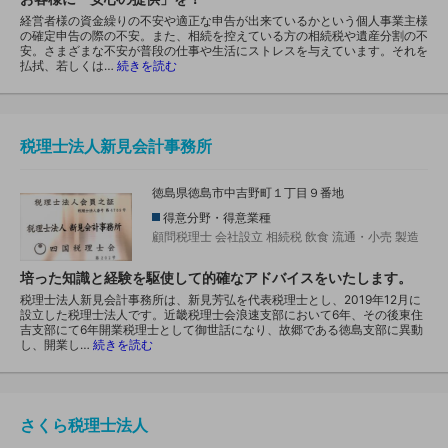
経営者様の資金繰りの不安や適正な申告が出来ているかという個人事業主様
の確定申告の際の不安。また、相続を控えている方の相続税や遺産分割の不
安。さまざまな不安が普段の仕事や生活にストレスを与えています。それを
払拭、若しくは…
続きを読む
税理士法人新見会計事務所
徳島県徳島市中吉野町１丁目９番地
得意分野・得意業種
顧問税理士
会社設立
相続税
飲食
流通・小売
製造
培った知識と経験を駆使して的確なアドバイスをいたします。
税理士法人新見会計事務所は、新見芳弘を代表税理士とし、2019年12月に
設立した税理士法人です。近畿税理士会浪速支部において6年、その後東住
吉支部にて6年開業税理士として御世話になり、故郷である徳島支部に異動
し、開業し…
続きを読む
さくら税理士法人