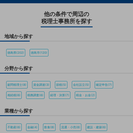
他の条件で周辺の
税理士事務所を探す
地域から探す
徳島県(202)
徳島市(120)
分野から探す
顧問税理士(8)
資金調達(3)
節税(5)
会社設立(5)
確定申告(7)
相続税(6)
税務調査(6)
経理・決算(7)
税金・お金(2)
業種から探す
不動産(6)
金融(4)
飲食(8)
流通・小売(8)
建設・建築(6)