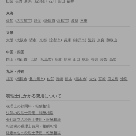
山梨
長野
新潟
(
新潟市
)
石川
富山
福井
東海
愛知
(
名古屋市
)
静岡
(
静岡市
・
浜松市
)
岐阜
三重
近畿
大阪
(
大阪市
・
堺市
)
京都
(
京都市
)
兵庫
(
神戸市
)
滋賀
奈良
和歌山
中国・四国
岡山
(
岡山市
)
広島
(
広島市
)
鳥取
島根
山口
徳島
香川
愛媛
高知
九州・沖縄
福岡
(
福岡市
・
北九州市
)
佐賀
長崎
熊本
(
熊本市
)
大分
宮崎
鹿児島
沖縄
税理士にかかる費用について
税理士の顧問料・報酬相場
決算の税理士費用・報酬相場
会社設立の税理士費用・報酬相場
相続税の税理士費用・報酬相場
確定申告の税理士費用・報酬相場