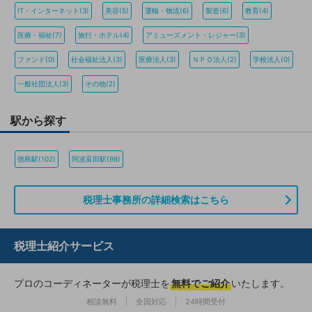
IT・インターネット(3)
美容(5)
運輸・物流(6)
製造(6)
教育(4)
医療・福祉(7)
旅行・ホテル(4)
アミューズメント・レジャー(3)
ファンド(0)
社会福祉法人(3)
医療法人(3)
ＮＰＯ法人(2)
学校法人(0)
一般社団法人(3)
その他(2)
駅から探す
徳島駅(102)
阿波富田駅(98)
税理士事務所の詳細検索はこちら
税理士紹介サービス
プロのコーディネーターが税理士を
無料でご紹介
いたします。
相談無料
全国対応
24時間受付