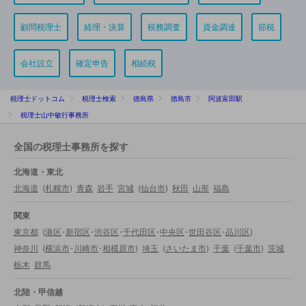
顧問税理士
経理・決算
税務調査
資金調達
節税
会社設立
確定申告
相続税
税理士ドットコム
税理士検索
徳島県
徳島市
阿波富田駅
税理士山中敏行事務所
全国の税理士事務所を探す
北海道・東北
北海道
(
札幌市
)
青森
岩手
宮城
(
仙台市
)
秋田
山形
福島
関東
東京都
(
港区
・
新宿区
・
渋谷区
・
千代田区
・
中央区
・
世田谷区
・
品川区
)
神奈川
(
横浜市
・
川崎市
・
相模原市
)
埼玉
(
さいたま市
)
千葉
(
千葉市
)
茨城
栃木
群馬
北陸・甲信越