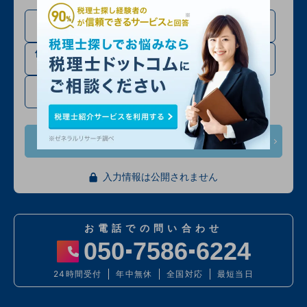
法人設立・法人成り予定
法人の方
の方
個人事業主・フリーラン
相続税申告の方
スの方
確定申告・その他
次へ
入力情報は公開されません
お電話での問い合わせ
050
7586
6224
24時間受付
年中無休
全国対応
最短当日