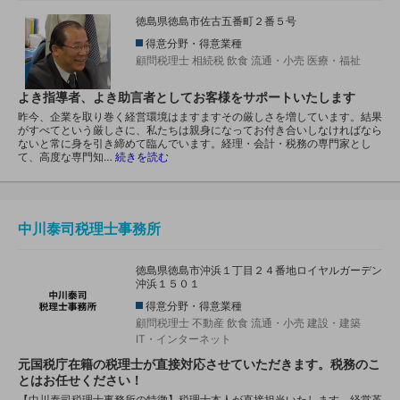
徳島県徳島市佐古五番町２番５号
得意分野・得意業種
顧問税理士
相続税
飲食
流通・小売
医療・福祉
よき指導者、よき助言者としてお客様をサポートいたします
昨今、企業を取り巻く経営環境はますますその厳しさを増しています。結果
がすべてという厳しさに、私たちは親身になってお付き合いしなければなら
ないと常に身を引き締めて臨んでいます。経理・会計・税務の専門家とし
て、高度な専門知…
続きを読む
中川泰司税理士事務所
徳島県徳島市沖浜１丁目２４番地ロイヤルガーデン
沖浜１５０１
得意分野・得意業種
顧問税理士
不動産
飲食
流通・小売
建設・建築
IT・インターネット
元国税庁在籍の税理士が直接対応させていただきます。税務のこ
とはお任せください！
【中川泰司税理士事務所の特徴】税理士本人が直接担当いたします。経営革