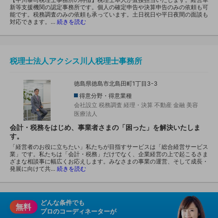
新等支援機関の認定事務所です。個人の確定申告や決算申告のみの依頼も可
能です。税務調査のみの依頼も承っています。土日祝日や平日夜間の面談も
対応できます。…
続きを読む
税理士法人アクシス川人税理士事務所
徳島県徳島市北島田町1丁目3-3
得意分野・得意業種
会社設立
税務調査
経理・決算
不動産
金融
美容
医療法人
会計・税務をはじめ、事業者さまの「困った」を解決いたしま
す。
「経営者のお役に立ちたい」私たちが目指すサービスは「総合経営サービス
業」です。私たちは「会計・税務」だけでなく、企業経営の上で起こるさま
ざまな相談事に幅広くお応えします。みなさまの事業の運営、そして成長・
発展に向けて共…
続きを読む
どんな条件でも
無料
プロのコーディネーターが