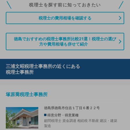
税理士ドットコムの無料会員にご登録いただくと、貴事務所の情報を編集し
税理士を探す前に知っておきたい
ていただくことができます。また、税理士をお探しの方との接点をご提供す
る「みんなの税務相談」、コーディネーターからの案件紹介などをご利用い
税理士の費用相場を確認する
ただけます。
無料登録のご案内はこちら
徳島でおすすめの税理士事務所比較21選！税理士の選び
方や費用相場も併せて紹介
情報の誤りや削除などのお問い合わせはこちら
三浦文昭税理士事務所の近くにある
税理士事務所
塚原喬税理士事務所
徳島県徳島市住吉１丁目６番２２号
得意分野・得意業種
顧問税理士
資金調達
相続税
不動産
建設・建築
製造