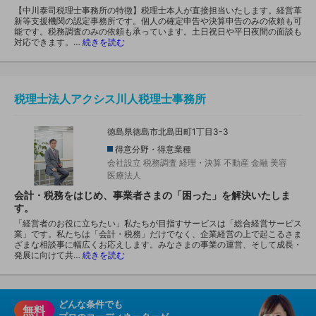
【中川泰司税理士事務所の特徴】税理士本人が直接担当いたします。経営革
新等支援機関の認定事務所です。個人の確定申告や決算申告のみの依頼も可
能です。税務調査のみの依頼も承っています。土日祝日や平日夜間の面談も
対応できます。…
続きを読む
税理士法人アクシス川人税理士事務所
徳島県徳島市北島田町1丁目3-3
得意分野・得意業種
会社設立
税務調査
経理・決算
不動産
金融
美容
医療法人
会計・税務をはじめ、事業者さまの「困った」を解決いたしま
す。
「経営者のお役に立ちたい」私たちが目指すサービスは「総合経営サービス
業」です。私たちは「会計・税務」だけでなく、企業経営の上で起こるさま
ざまな相談事に幅広くお応えします。みなさまの事業の運営、そして成長・
発展に向けて共…
続きを読む
どんな条件でも
無料