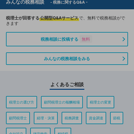
みんなの税務相談
- 税務に関するQ&A -
税理士が回答する
公開型Q&Aサービス
で、無料で税務相談がで
きます
税務相談に投稿する
無料
みんなの税務相談をみる
よくあるご相談
税理士の選び方
顧問税理士の報酬相場
税理士の変更
顧問税理士
経理・決算
税務調査
資金調達
節税
会社設立
確定申告
相続税