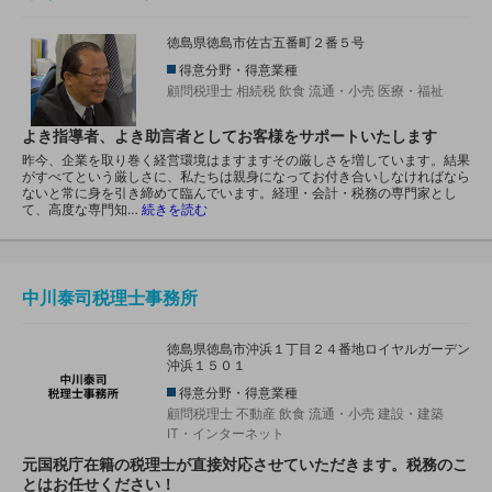
徳島県徳島市佐古五番町２番５号
得意分野・得意業種
顧問税理士
相続税
飲食
流通・小売
医療・福祉
よき指導者、よき助言者としてお客様をサポートいたします
昨今、企業を取り巻く経営環境はますますその厳しさを増しています。結果
がすべてという厳しさに、私たちは親身になってお付き合いしなければなら
ないと常に身を引き締めて臨んでいます。経理・会計・税務の専門家とし
て、高度な専門知…
続きを読む
中川泰司税理士事務所
徳島県徳島市沖浜１丁目２４番地ロイヤルガーデン
沖浜１５０１
得意分野・得意業種
顧問税理士
不動産
飲食
流通・小売
建設・建築
IT・インターネット
元国税庁在籍の税理士が直接対応させていただきます。税務のこ
とはお任せください！