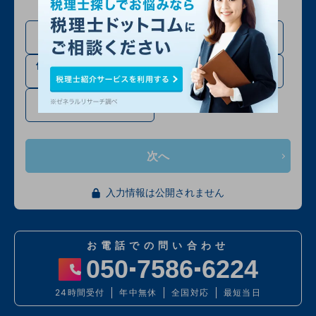
法人設立・法人成り予定
法人の方
の方
個人事業主・フリーラン
相続税申告の方
スの方
確定申告・その他
次へ
入力情報は公開されません
お電話での問い合わせ
050
7586
6224
24時間受付
年中無休
全国対応
最短当日