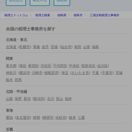
税理士ドットコム
税理士検索
徳島県
徳島市
三浦文昭税理士事務所
全国の税理士事務所を探す
北海道・東北
北海道
(
札幌市
)
青森
岩手
宮城
(
仙台市
)
秋田
山形
福島
関東
東京都
(
港区
・
新宿区
・
渋谷区
・
千代田区
・
中央区
・
世田谷区
・
品川区
)
神奈川
(
横浜市
・
川崎市
・
相模原市
)
埼玉
(
さいたま市
)
千葉
(
千葉市
)
茨城
栃木
群馬
北陸・甲信越
山梨
長野
新潟
(
新潟市
)
石川
富山
福井
東海
愛知
(
名古屋市
)
静岡
(
静岡市
・
浜松市
)
岐阜
三重
近畿