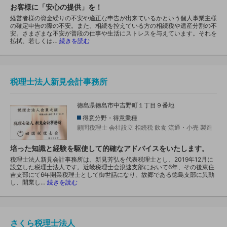
お客様に「安心の提供」を！
経営者様の資金繰りの不安や適正な申告が出来ているかという個人事業主様
の確定申告の際の不安。また、相続を控えている方の相続税や遺産分割の不
安。さまざまな不安が普段の仕事や生活にストレスを与えています。それを
払拭、若しくは…
続きを読む
税理士法人新見会計事務所
徳島県徳島市中吉野町１丁目９番地
得意分野・得意業種
顧問税理士
会社設立
相続税
飲食
流通・小売
製造
培った知識と経験を駆使して的確なアドバイスをいたします。
税理士法人新見会計事務所は、新見芳弘を代表税理士とし、2019年12月に
設立した税理士法人です。近畿税理士会浪速支部において6年、その後東住
吉支部にて6年開業税理士として御世話になり、故郷である徳島支部に異動
し、開業し…
続きを読む
さくら税理士法人