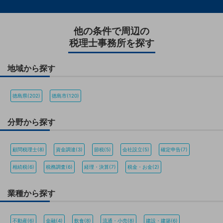
他の条件で周辺の
税理士事務所を探す
地域から探す
徳島県(202)
徳島市(120)
分野から探す
顧問税理士(8)
資金調達(3)
節税(5)
会社設立(5)
確定申告(7)
相続税(6)
税務調査(6)
経理・決算(7)
税金・お金(2)
業種から探す
不動産(6)
金融(4)
飲食(8)
流通・小売(8)
建設・建築(6)