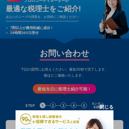
プロのコーディネーターが
最適な税理士をご紹介!
あなたのニーズや課題を、お気軽にご相談ください
7割以上
が費用削減に成功！
24時間365日受付
お問い合わせ
下記の質問にお答えください。最短30秒で完了します。
後ほどご連絡いたします。
最短当日に税理士紹介可能！
カンタン
STEP
1
2
3
4
5
閉じる
30秒
問い合わせる方について教えてください