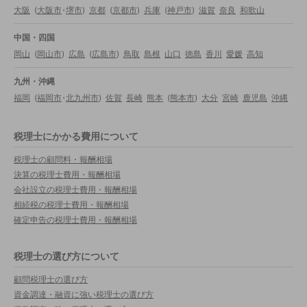
大阪
(
大阪市
・
堺市
)
京都
(
京都市
)
兵庫
(
神戸市
)
滋賀
奈良
和歌山
中国・四国
岡山
(
岡山市
)
広島
(
広島市
)
鳥取
島根
山口
徳島
香川
愛媛
高知
九州・沖縄
福岡
(
福岡市
・
北九州市
)
佐賀
長崎
熊本
(
熊本市
)
大分
宮崎
鹿児島
沖縄
税理士にかかる費用について
税理士の顧問料・報酬相場
決算の税理士費用・報酬相場
会社設立の税理士費用・報酬相場
相続税の税理士費用・報酬相場
確定申告の税理士費用・報酬相場
税理士の選び方について
顧問税理士の選び方
資金調達・融資に強い税理士の選び方