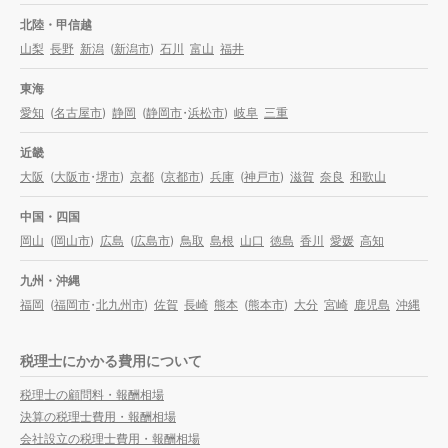
北陸・甲信越
山梨
長野
新潟
(
新潟市
)
石川
富山
福井
東海
愛知
(
名古屋市
)
静岡
(
静岡市
・
浜松市
)
岐阜
三重
近畿
大阪
(
大阪市
・
堺市
)
京都
(
京都市
)
兵庫
(
神戸市
)
滋賀
奈良
和歌山
中国・四国
岡山
(
岡山市
)
広島
(
広島市
)
鳥取
島根
山口
徳島
香川
愛媛
高知
九州・沖縄
福岡
(
福岡市
・
北九州市
)
佐賀
長崎
熊本
(
熊本市
)
大分
宮崎
鹿児島
沖縄
税理士にかかる費用について
税理士の顧問料・報酬相場
決算の税理士費用・報酬相場
会社設立の税理士費用・報酬相場