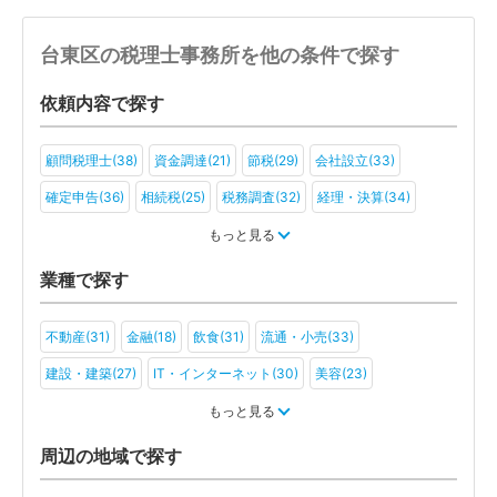
台東区の税理士事務所を他の条件で探す
依頼内容で探す
顧問税理士(38)
資金調達(21)
節税(29)
会社設立(33)
確定申告(36)
相続税(25)
税務調査(32)
経理・決算(34)
税金・お金(23)
もっと見る
業種で探す
不動産(31)
金融(18)
飲食(31)
流通・小売(33)
建設・建築(27)
IT・インターネット(30)
美容(23)
運輸・物流(24)
製造(30)
教育(19)
医療・福祉(21)
もっと見る
旅行・ホテル(22)
アミューズメント・レジャー(19)
ファンド(8)
周辺の地域で探す
社会福祉法人(9)
医療法人(16)
ＮＰＯ法人(8)
学校法人(7)