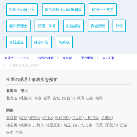
税理士の選び方
顧問税理士の報酬相場
税理士の変更
顧問税理士
経理・決算
税務調査
資金調達
節税
会社設立
確定申告
相続税
税理士ドットコム
税理士検索
東京都
千代田区
末広町駅
小泉鷹也税理士事務所
全国の税理士事務所を探す
北海道・東北
北海道
(
札幌市
)
青森
岩手
宮城
(
仙台市
)
秋田
山形
福島
関東
東京都
(
港区
・
新宿区
・
渋谷区
・
千代田区
・
中央区
・
世田谷区
・
品川区
)
神奈川
(
横浜市
・
川崎市
・
相模原市
)
埼玉
(
さいたま市
)
千葉
(
千葉市
)
茨城
栃木
群馬