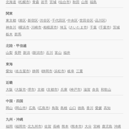
北海道
(
札幌市
)
青森
岩手
宮城
(
仙台市
)
秋田
山形
福島
関東
東京都
(
港区
・
新宿区
・
渋谷区
・
千代田区
・
中央区
・
世田谷区
・
品川区
)
神奈川
(
横浜市
・
川崎市
・
相模原市
)
埼玉
(
さいたま市
)
千葉
(
千葉市
)
茨城
栃木
群馬
北陸・甲信越
山梨
長野
新潟
(
新潟市
)
石川
富山
福井
東海
愛知
(
名古屋市
)
静岡
(
静岡市
・
浜松市
)
岐阜
三重
近畿
大阪
(
大阪市
・
堺市
)
京都
(
京都市
)
兵庫
(
神戸市
)
滋賀
奈良
和歌山
中国・四国
岡山
(
岡山市
)
広島
(
広島市
)
鳥取
島根
山口
徳島
香川
愛媛
高知
九州・沖縄
福岡
(
福岡市
・
北九州市
)
佐賀
長崎
熊本
(
熊本市
)
大分
宮崎
鹿児島
沖縄