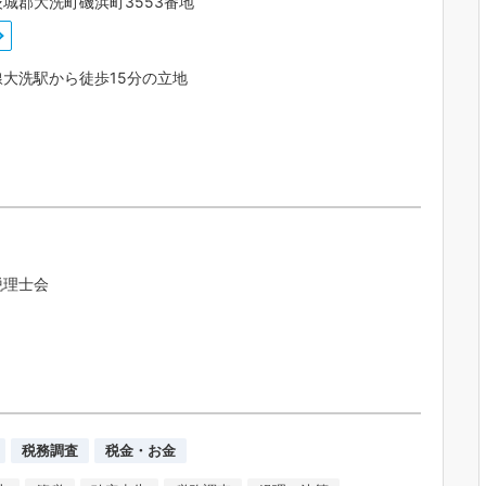
城郡大洗町磯浜町3553番地
大洗駅から徒歩15分の立地
税理士会
税務調査
税金・お金