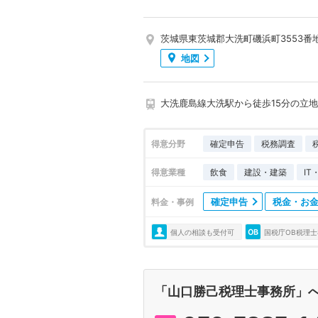
茨城県東茨城郡大洗町磯浜町3553番
地図
大洗鹿島線大洗駅から徒歩15分の立地
得意分野
確定申告
税務調査
得意業種
飲食
建設・建築
I
確定申告
税金・お
料金・事例
個人の相談も受付可
国税庁OB税理士
「山口勝己税理士事務所」