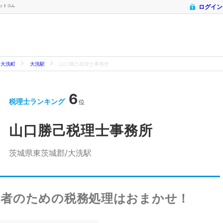
ドットコム
ログイン
大洗町
大洗駅
山口勝己税理士事務所
6
税理士ランキング
位
山口勝己税理士事務所
茨城県東茨城郡/大洗駅
業者のための税務処理はおまかせ！