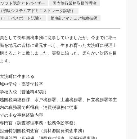
会計ソフト認定アドバイザー
国内旅行業務取扱管理者
（初級システムアドミニストレータ試験）
（ＩＴパスポート試験）
第4級アマチュア無線技師
員として長年国税事務に従事していましたが、今までに培っ
識を地元の皆様に還元すべく、生まれ育った大洗町に税理士
構えることに致しました。実務に沿った、柔らかい対応を目
ます。
大洗町に生まれる
城中学校・高等学校卒
学校入校（普通科43期）
越国税局総務課、水戸税務署、土浦税務署、日立税務署等主
内の税務署で所得税・消費税事務に従事
での主な事務経験内容
専門官（調査審理事務・税務争訟事務）
担当特別国税調査官（資料源開発調査事務）
課税部門（所得税、消費税の調査、記帳指導事務）