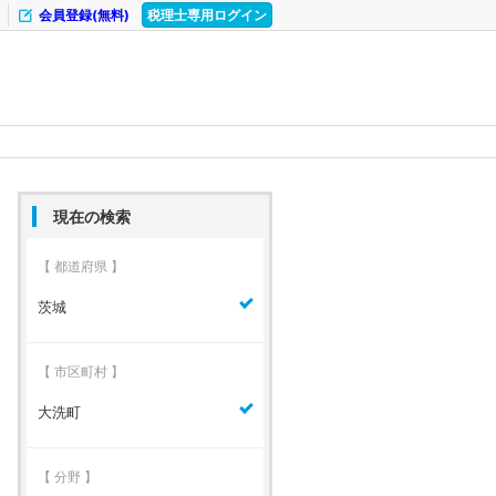
会員登録(無料)
税理士専用ログイン
現在の検索
【 都道府県 】
茨城
【 市区町村 】
大洗町
【 分野 】