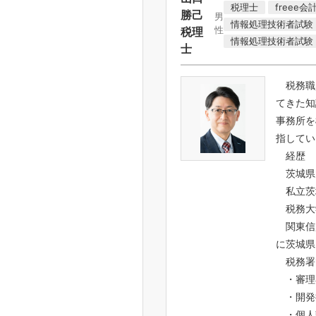
税理士
freee
勝己
男
情報処理技術者試験
性
税理
情報処理技術者試験
士
税務職
てきた知
事務所を
指してい
経歴
茨城県
私立茨
税務大
関東信
に茨城県
税務署
・審理
・開発
・個人