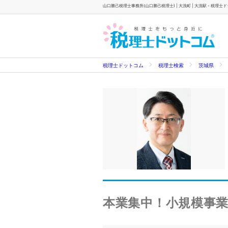
山口勝己税理士事務所(山口勝己税理士) | 大洗町 | 大洗駅 - 税理士
税理士ドットコム
税理士検索
茨城県
本業集中！小規模事