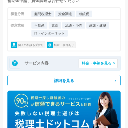
補助金申請、資金調達はお任せください
得意分野
顧問税理士
資金調達
相続税
得意業種
不動産
飲食
流通・小売
建設・建築
IT・インターネット
個人の相談も受付可
料金・事例あり
サービス内容
料金・事例を見る
詳細を見る