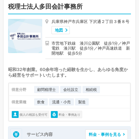
税理士法人多田会計事務所
兵庫県神戸市兵庫区 下沢通２丁目３番８号
地図
​​市営地下鉄線 湊川公園駅 徒歩1分／神戸
電鉄 湊川駅 徒歩1分／神戸高速鉄道 新
開地駅 徒歩5分
昭和32年創業。60余年培った経験を生かし、あらゆる角度か
ら経営をサポートいたします。
得意分野
顧問税理士
会社設立
相続税
得意業種
飲食
流通・小売
製造
個人の相談も受付可
料金・事例あり
サービス内容
料金・事例を見る