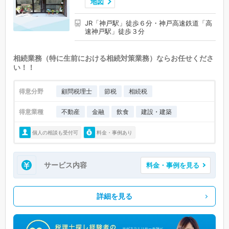
地図
JR「神戸駅」徒歩６分・神戸高速鉄道「高
速神戸駅」徒歩３分
相続業務（特に生前における相続対策業務）ならお任せくださ
い！！
得意分野
顧問税理士
節税
相続税
得意業種
不動産
金融
飲食
建設・建築
個人の相談も受付可
料金・事例あり
サービス内容
料金・事例を見る
詳細を見る