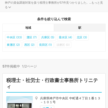
神戸の資金調達対策を扱う税理士事務所が57件見つかりました。
...
もっと見
る
条件を絞り込んで検索
地域
駅
中央区 (33)
灘区 (7)
兵庫区 (5)
垂水区 (4)
北区 (3)
東灘区 (2)
西区 (2)
長田区 (1)
須磨区 (0)
57
件掲載中 1/2ページ
税理士・社労士・行政書士事務所トリニテ
ィ
兵庫県神戸市中央区 中町通４丁目１番１３
－１０１号