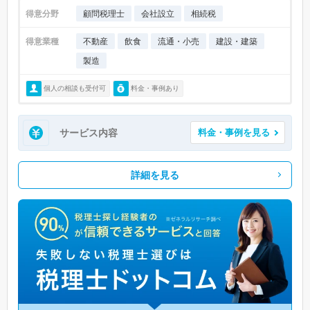
得意分野
顧問税理士
会社設立
相続税
得意業種
不動産
飲食
流通・小売
建設・建築
製造
個人の相談も受付可
料金・事例あり
サービス内容
料金・事例を見る
詳細を見る