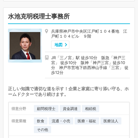
水池克明税理士事務所
兵庫県神戸市中央区江戸町１０４番地 江
戸町１０４ビル ９階
地図
JR「三ノ宮」駅 徒歩10分 阪急「神戸三
宮」 徒歩10分 阪神「神戸三宮」徒歩10
分 神戸市営地下鉄西神山手線「三宮」 徒
歩12分
正しい知識で適切な道を示す！企業と家庭に寄り添い守る、ホ
ームドクターであり続けます。
得意分野
顧問税理士
資金調達
相続税
得意業種
飲食
流通・小売
医療・福祉
医療法人
その他