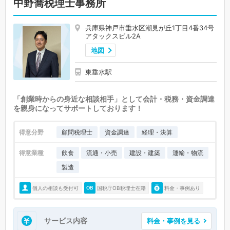
中野喬税理士事務所
兵庫県神戸市垂水区潮見が丘1丁目4番34号
アタックスビル2A
地図
東垂水駅
「創業時からの身近な相談相手」として会計・税務・資金調達
を親身になってサポートしております！
得意分野
顧問税理士
資金調達
経理・決算
得意業種
飲食
流通・小売
建設・建築
運輸・物流
製造
個人の相談も受付可
国税庁OB税理士在籍
料金・事例あり
サービス内容
料金・事例を見る