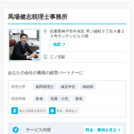
馬場健志税理士事務所
兵庫県神戸市中央区 琴ノ緒町５丁目４番２
３号サンデンビル５階
地図
三ノ宮駅
あなたの会社の最高の経営パートナーに
得意分野
顧問税理士
確定申告
相続税
得意業種
飲食
流通・小売
製造
個人の相談も受付可
料金・事例あり
サービス内容
料金・事例を見る