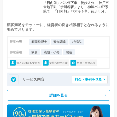
「日向前」バス停下車。徒歩３分。 神戸市
営地下鉄「伊川谷駅」より、神姫バス57系
統で、「日向前」バス停下車。徒歩３分。
顧客満足をモットーに、経営者の良き相談相手となれるように
努めております。
得意分野
顧問税理士
資金調達
相続税
得意業種
飲食
流通・小売
製造
個人の相談も受付可
女性税理士在籍
料金・事例あり
サービス内容
料金・事例を見る
詳細を見る