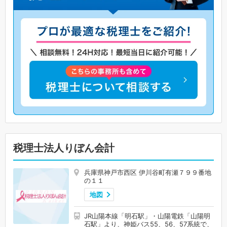
税理士法人りぼん会計
兵庫県神戸市西区 伊川谷町有瀬７９９番地
の１１
地図
JR山陽本線「明石駅」・山陽電鉄「山陽明
石駅」より、神姫バス55、56、57系統で、