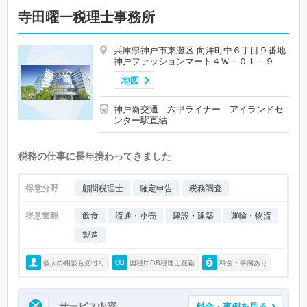
寺田曜一税理士事務所
兵庫県神戸市東灘区 向洋町中６丁目９番地
神戸ファッションマート４Ｗ－０１－９
地図
神戸新交通 六甲ライナー アイランドセ
ンター駅直結
税務の仕事に長年携わってきました
得意分野
顧問税理士
確定申告
税務調査
得意業種
飲食
流通・小売
建設・建築
運輸・物流
製造
個人の相談も受付可
国税庁OB税理士在籍
料金・事例あり
サービス内容
料金・事例を見る