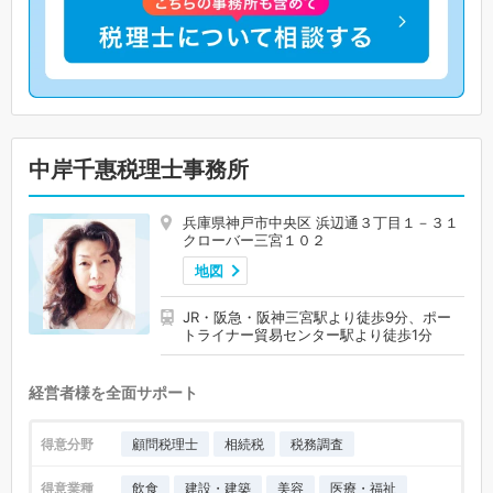
中岸千惠税理士事務所
兵庫県神戸市中央区 浜辺通３丁目１－３１
クローバー三宮１０２
地図
JR・阪急・阪神三宮駅より徒歩9分、ポー
トライナー貿易センター駅より徒歩1分
経営者様を全面サポート
得意分野
顧問税理士
相続税
税務調査
得意業種
飲食
建設・建築
美容
医療・福祉