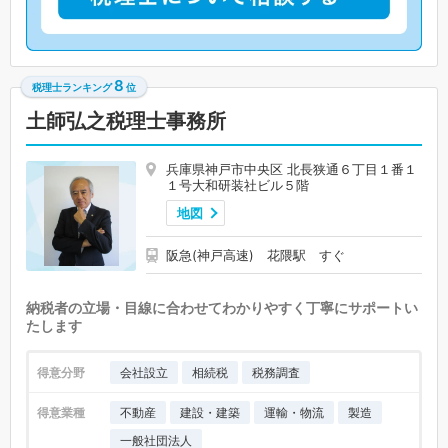
8
税理士ランキング
位
土師弘之税理士事務所
兵庫県神戸市中央区 北長狭通６丁目１番１
１号大和研装社ビル５階
地図
阪急(神戸高速) 花隈駅 すぐ
納税者の立場・目線に合わせてわかりやすく丁寧にサポートい
たします
得意分野
会社設立
相続税
税務調査
得意業種
不動産
建設・建築
運輸・物流
製造
一般社団法人