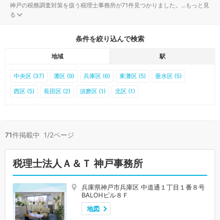
神戸の税務調査対策を扱う税理士事務所が71件見つかりました。
...
もっと見
る
条件を絞り込んで検索
地域
駅
中央区 (37)
灘区 (9)
兵庫区 (6)
東灘区 (5)
垂水区 (5)
西区 (5)
長田区 (2)
須磨区 (1)
北区 (1)
71
件掲載中 1/2ページ
税理士法人Ａ＆Ｔ 神戸事務所
兵庫県神戸市兵庫区 中道通１丁目１番８号
BALOHビル８Ｆ
地図