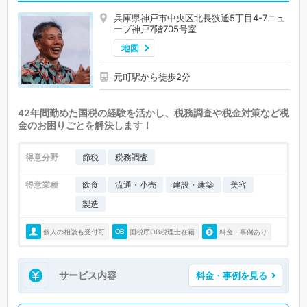
兵庫県神戸市中央区北長狭通5丁目4-7ニュ
ーブ神戸7階705号室
地図
元町駅から徒歩2分
42年間勤めた国税の経験を活かし、税務調査や税金対策など税
金のお困りごとを解決します！
得意分野
節税
税務調査
得意業種
飲食
流通・小売
建設・建築
美容
製造
個人の相談も受付可
国税庁OB税理士在籍
料金・事例あり
サービス内容
料金・事例を見る