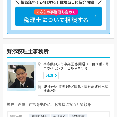
野添税理士事務所
兵庫県神戸市中央区 多聞通３丁目３番７号
コウベセンタービル９０３号
地図
JR神戸駅 徒歩2分／阪急・阪神高速神戸駅
徒歩2分
神戸・芦屋・西宮を中心に、お客様に安心と笑顔を
得意分野
顧問税理士
会社設立
税務調査