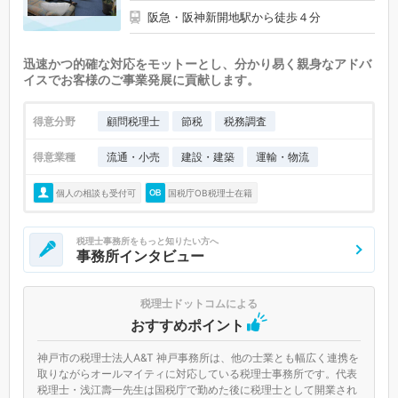
阪急・阪神新開地駅から徒歩４分
迅速かつ的確な対応をモットーとし、分かり易く親身なアドバ
イスでお客様のご事業発展に貢献します。
得意分野
顧問税理士
節税
税務調査
得意業種
流通・小売
建設・建築
運輸・物流
個人の相談も受付可
国税庁OB税理士在籍
税理士事務所をもっと知りたい方へ
事務所インタビュー
税理士ドットコムによる
おすすめポイント
神戸市の税理士法人A&T 神戸事務所は、他の士業とも幅広く連携を
取りながらオールマイティに対応している税理士事務所です。代表
税理士・浅江壽一先生は国税庁で勤めた後に税理士として開業され