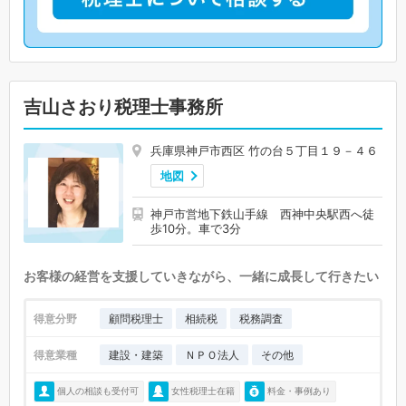
吉山さおり税理士事務所
兵庫県神戸市西区 竹の台５丁目１９－４６
地図
神戸市営地下鉄山手線 西神中央駅西へ徒
歩10分。車で3分
お客様の経営を支援していきながら、一緒に成長して行きたい
得意分野
顧問税理士
相続税
税務調査
得意業種
建設・建築
ＮＰＯ法人
その他
個人の相談も受付可
女性税理士在籍
料金・事例あり